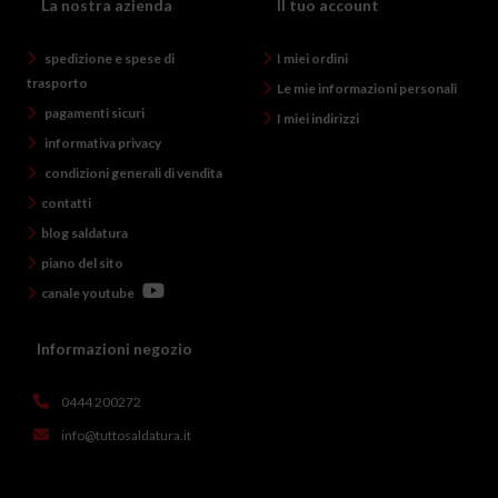
La nostra azienda
Il tuo account
spedizione e spese di
I miei ordini
trasporto
Le mie informazioni personali
pagamenti sicuri
I miei indirizzi
informativa privacy
condizioni generali di vendita
contatti
blog saldatura
piano del sito
canale youtube
Informazioni negozio
0444 200272
info@tuttosaldatura.it