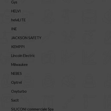
Gys
HELVI
helviLITE
INE
JACKSON SAFETY
KEMPPI
Lincoln Electric
Milwaukee
NEBES
Optrel
Oxyturbo
Sacit
SILICONI commerciale Spa