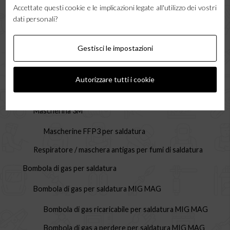
Accettate questi cookie e le implicazioni legate all'utilizzo dei vostri
Maschera GVS | Maschera respiratoria per saldatura
dati personali?
Tende per saldatura
Gestisci le impostazioni
Tenda per saldatura Cepro
Coperta per saldatura
Autorizzare tutti i cookie
Telo ignifugo / Coperta ignifuga per saldatura
Mascherina 3M
Mascherine FFP3 per saldatura
Respiratore / maschera antigas per fumi di saldatura
Bombola di gas per saldatura
Bombola di gas per saldatura MIG MAG
Bombola di gas ricaricabile per saldatura MIG MAG
Bombola di gas a perdere per saldatura MIG MAG