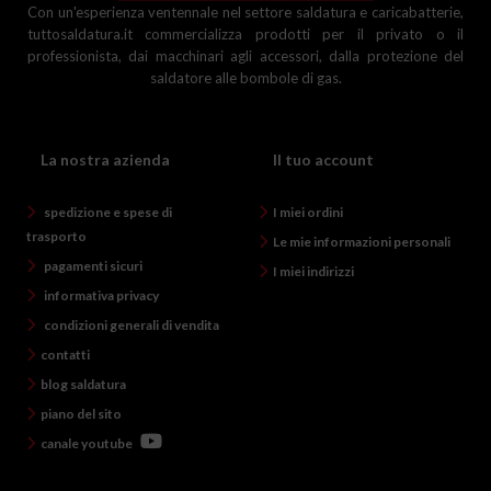
Con un'esperienza ventennale nel settore saldatura e caricabatterie,
tuttosaldatura.it commercializza prodotti per il privato o il
professionista, dai macchinari agli accessori, dalla protezione del
saldatore alle bombole di gas.
La nostra azienda
Il tuo account
spedizione e spese di
I miei ordini
trasporto
Le mie informazioni personali
pagamenti sicuri
I miei indirizzi
informativa privacy
condizioni generali di vendita
contatti
blog saldatura
piano del sito
canale youtube