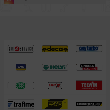
Saldatrice TELWIN
Saldatrice ESAB
Saldatrice DECA
Saldatrice HELVI
Saldatrice GYS
Saldatrice per alluminio
Saldatrice a filo animato
Bombola argon per saldatura
Saldatrice Fai da te
Saldatrice LINCOLN ELECTRIC
Attrezzatura complementare alla saldatura
Saldatrice a filo senza gas
Occasioni