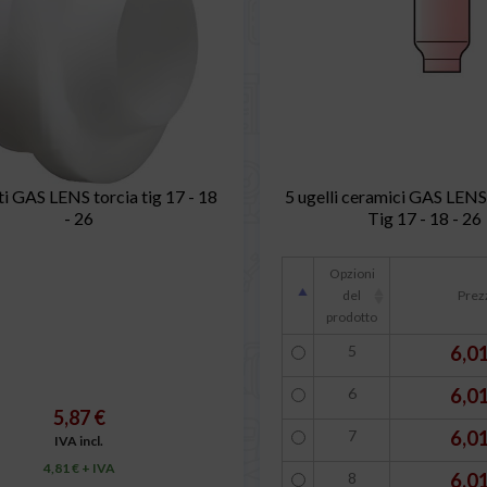
ti GAS LENS torcia tig 17 - 18
5 ugelli ceramici GAS LENS
- 26
Tig 17 - 18 - 26
Opzioni
del
Prez
prodotto
5
6,0
6
6,0
5,87 €
7
6,0
IVA incl.
4,81 € + IVA
8
6,0