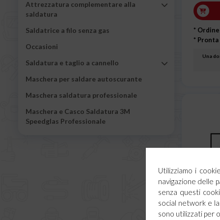
Attrezzatura complementare alla
saldatura
Saldatrice a filo senza gas
* Ordine
* Pronta
Occasioni
Una dom
Saldatura e taglio a cannello
Maschera per saldare autoscurante
Maschera saldatura professionale
Maschera e Casco Saldatura 3M
Speedglas Professionale
Utilizziamo i cook
navigazione delle p
senza questi cookie
social network e la 
sono utilizzati per 