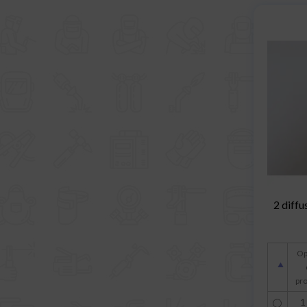
2 diffu
Op
pr
1