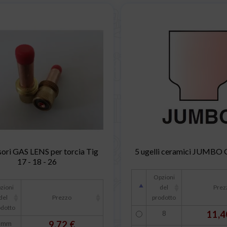
sori GAS LENS per torcia Tig
5 ugelli ceramici JUMBO
17 - 18 - 26
Opzioni
zioni
del
Prez
del
Prezzo
prodotto
odotto
8
11,4
 mm
9,72 €