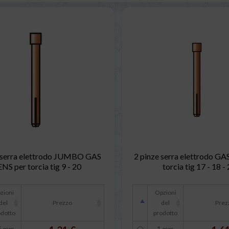
e serra elettrodo JUMBO GAS
2 pinze serra elettrodo GA
NS per torcia tig 9 - 20
torcia tig 17 - 18 -
zioni
Opzioni
del
Prezzo
del
Prez
odotto
prodotto
6 mm
1 mm