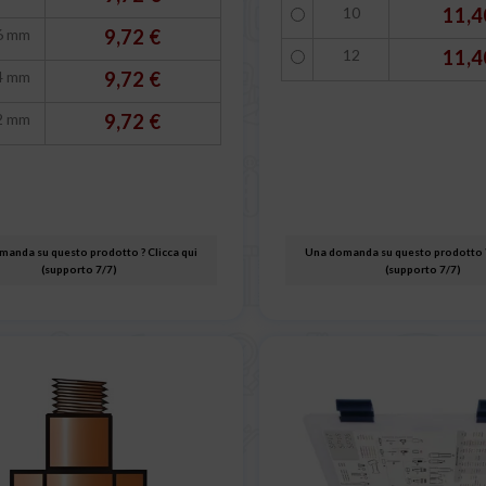
10
11,4
6 mm
9,72 €
12
11,4
4 mm
9,72 €
2 mm
9,72 €
anda su questo prodotto ? Clicca qui
Una domanda su questo prodotto ?
(supporto 7/7)
(supporto 7/7)