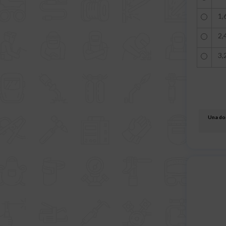
1,
2,
3,
Una dom