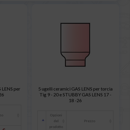
S LENS per
5 ugelli ceramici GAS LENS per torcia
 26
Tig 9 - 20 e STUBBY GAS LENS 17 -
18 -26
zo
Opzioni
del
Prezzo
prodotto