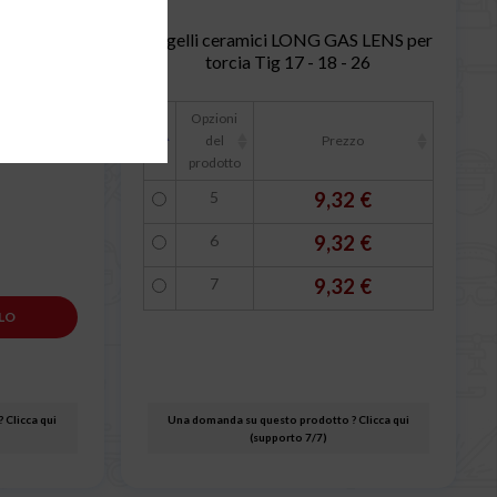
LENS per
5 ugelli ceramici LONG GAS LENS per
 26
torcia Tig 17 - 18 - 26
Opzioni
del
Prezzo
prodotto
5
9,32 €
6
9,32 €
7
9,32 €
LO
 Clicca qui
Una domanda su questo prodotto ? Clicca qui
(supporto 7/7)