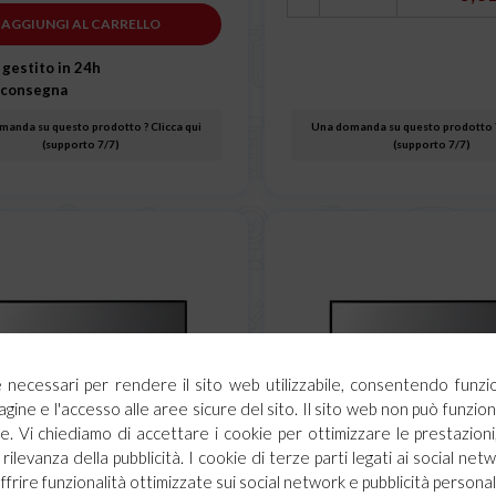
AGGIUNGI AL CARRELLO
 gestito in 24h
 consegna
anda su questo prodotto ? Clicca qui
Una domanda su questo prodotto ?
(supporto 7/7)
(supporto 7/7)
ie necessari per rendere il sito web utilizzabile, consentendo funzi
agine e l'accesso alle aree sicure del sito. Il sito web non può funz
. Vi chiediamo di accettare i cookie per ottimizzare le prestazioni,
rilevanza della pubblicità. I cookie di terze parti legati ai social netw
offrire funzionalità ottimizzate sui social network e pubblicità personal