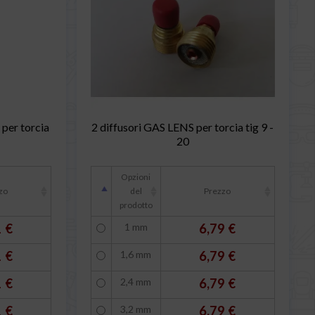
 per torcia
2 diffusori GAS LENS per torcia tig 9 -
20
Opzioni
zo
del
Prezzo
prodotto
1 €
1 mm
6,79 €
1 €
1,6 mm
6,79 €
1 €
2,4 mm
6,79 €
1 €
3,2 mm
6,79 €