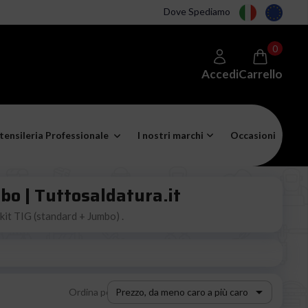
Dove Spediamo
0
Accedi
Carrello
tensileria Professionale
I nostri marchi
Occasioni
bo | Tuttosaldatura.it
kit TIG (standard + Jumbo) .

Ordina per:
Prezzo, da meno caro a più caro