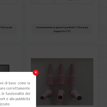
 Clicca qui
Una domanda su questo prodotto ? Clicca qui
(supporto 7/7)
oni di base come la
ionare correttamente
 le funzionalità dei
ork e alla pubblicità
izzate.