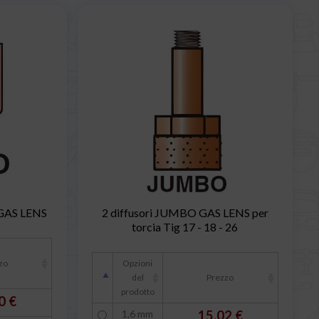
 GAS LENS
2 diffusori JUMBO GAS LENS per
torcia Tig 17 - 18 - 26
zo
Opzioni
del
Prezzo
prodotto
0 €
1,6 mm
15,02 €