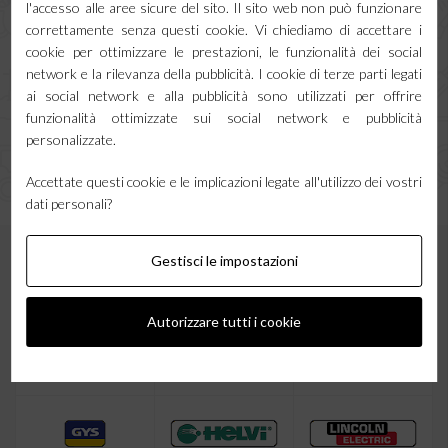
l'accesso alle aree sicure del sito. Il sito web non può funzionare
Carrozzeria
correttamente senza questi cookie. Vi chiediamo di accettare i
Taglio plasma
cookie per ottimizzare le prestazioni, le funzionalità dei social
Facebook
network e la rilevanza della pubblicità. I cookie di terze parti legati
Tutti gli utensili e accessori di Saldatura
ai social network e alla pubblicità sono utilizzati per offrire
Canale Youtube
Tutta la Protezione del saldatore
funzionalità ottimizzate sui social network e pubblicità
personalizzate.
Bombola di gas per saldatura
Instagram
Accettate questi cookie e le implicazioni legate all'utilizzo dei vostri
Saldatrice TELWIN
dati personali?
Saldatrice ESAB
Saldatrice DECA
Gestisci le impostazioni
Saldatrice HELVI
Saldatrice GYS
Autorizzare tutti i cookie
Saldatrice per alluminio
Saldatrice a filo animato
Bombola argon per saldatura
Saldatrice Fai da te