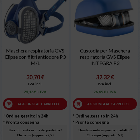
Maschera respiratoria GVS
Custodia per Maschera
Elipse con filtri antiodore P3
respiratoria GVS Elipse
M/L
INTEGRA P3
30,70 €
32,32 €
IVA incl.
IVA incl.
25,16 € + IVA
26,49 € + IVA
AGGIUNGI AL CARRELLO
AGGIUNGI AL CARRELLO
* Ordine gestito in 24h
* Ordine gestito in 24h
* Pronta consegna
* Pronta consegna
Una domanda su questo prodotto ?
Una domanda su questo prodotto ?
Clicca qui (supporto 7/7)
Clicca qui (supporto 7/7)