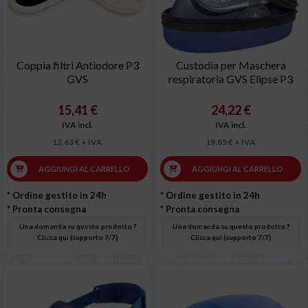
Coppia filtri Antiodore P3
Custodia per Maschera
GVS
respiratoria GVS Elipse P3
15,41 €
24,22 €
IVA incl.
IVA incl.
12,63 € + IVA
19,85 € + IVA
AGGIUNGI AL CARRELLO
AGGIUNGI AL CARRELLO
* Ordine gestito in 24h
* Ordine gestito in 24h
* Pronta consegna
* Pronta consegna
Una domanda su questo prodotto ?
Una domanda su questo prodotto ?
Clicca qui (supporto 7/7)
Clicca qui (supporto 7/7)