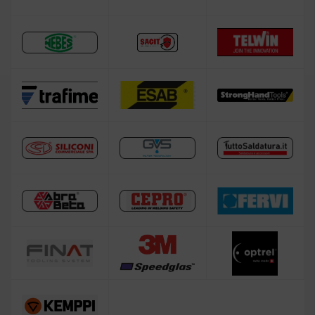
Saldatrice LINCOLN ELECTRIC
Attrezzatura complementare alla saldatura
Saldatrice a filo senza gas
Occasioni
Saldatura e taglio a cannello
Maschera per saldare autoscurante
Maschera saldatura professionale
Maschera e Casco Saldatura 3M Speedglas
Professionale