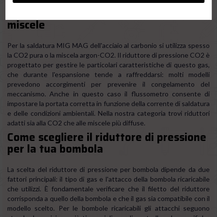
Riduttore di pressione CO2 e per
miscele
Per la saldatura MIG MAG dell'acciaio al carbonio si utilizza spesso
la CO2 pura o la miscela argon-CO2. Il riduttore di pressione CO2 è
progettato per gestire le particolari caratteristiche di questo gas,
che durante l'espansione tende a raffreddarsi: molti modelli
prevedono accorgimenti per prevenire il congelamento del
meccanismo. Anche in questo caso il flussometro consente di
impostare la portata corretta in funzione della corrente di saldatura
e delle condizioni ambientali. Nella nostra categoria trovi riduttori
adatti sia alla CO2 che alle miscele più diffuse.
Come scegliere il riduttore di pressione
per la tua bombola
La scelta del riduttore di pressione per bombola dipende da due
fattori principali: il tipo di gas e l'attacco della bombola ricaricabile
che utilizzi. È fondamentale verificare che il filetto del riduttore
corrisponda a quello della bombola e che il gas sia compatibile con il
modello scelto. Per le bombole ricaricabili gli attacchi seguono