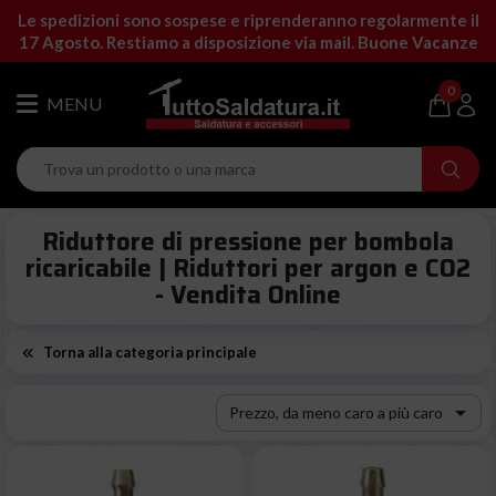
Le spedizioni sono sospese e riprenderanno regolarmente il
17 Agosto. Restiamo a disposizione via mail. Buone Vacanze
0
Riduttore di pressione per bombola
ricaricabile | Riduttori per argon e CO2
- Vendita Online
Torna alla categoria principale

Prezzo, da meno caro a più caro