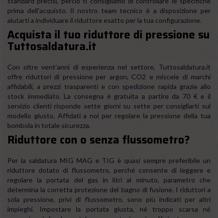
standard precisi, perciò ti consigliamo di controllare le specifiche
prima dell'acquisto. Il nostro team tecnico è a disposizione per
aiutarti a individuare il riduttore esatto per la tua configurazione.
Acquista il tuo riduttore di pressione su
Tuttosaldatura.it
Con oltre vent'anni di esperienza nel settore, Tuttosaldatura.it
offre riduttori di pressione per argon, CO2 e miscele di marchi
affidabili, a prezzi trasparenti e con spedizione rapida grazie allo
stock immediato. La consegna è gratuita a partire da 70 € e il
servizio clienti risponde sette giorni su sette per consigliarti sul
modello giusto. Affidati a noi per regolare la pressione della tua
bombola in totale sicurezza.
Riduttore con o senza flussometro?
Per la saldatura MIG MAG e TIG è quasi sempre preferibile un
riduttore dotato di flussometro, perché consente di leggere e
regolare la portata del gas in litri al minuto, parametro che
determina la corretta protezione del bagno di fusione. I riduttori a
sola pressione, privi di flussometro, sono più indicati per altri
impieghi. Impostare la portata giusta, né troppo scarsa né