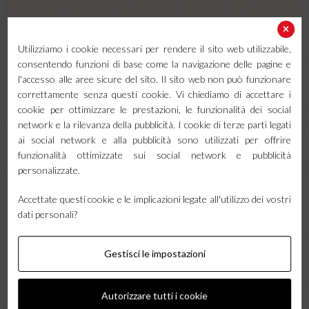
Una bombola di gas conserva il proprio contenuto a pressioni molto
elevate, del tutto inadatte all'uso diretto in saldatura. Il riduttore di
pressione interviene proprio qui: riduce la pressione del gas in
Utilizziamo i cookie necessari per rendere il sito web utilizzabile,
uscita a un valore controllato e ne stabilizza l'erogazione,
consentendo funzioni di base come la navigazione delle pagine e
garantendo un flusso costante alla torcia anche mentre la bombola
l'accesso alle aree sicure del sito. Il sito web non può funzionare
si svuota. Senza un riduttore correttamente regolato il bagno di
correttamente senza questi cookie. Vi chiediamo di accettare i
saldatura non sarebbe protetto in modo uniforme, con il rischio di
cookie per ottimizzare le prestazioni, le funzionalità dei social
porosità e cordoni di scarsa qualità. È quindi un elemento di
network e la rilevanza della pubblicità. I cookie di terze parti legati
sicurezza e di qualità al tempo stesso.
ai social network e alla pubblicità sono utilizzati per offrire
Riduttore di pressione argon per la
funzionalità ottimizzate sui social network e pubblicità
saldatura TIG e MIG
personalizzate.
Il riduttore di pressione argon è impiegato nei processi che
Accettate questi cookie e le implicazioni legate all'utilizzo dei vostri
richiedono questo gas inerte come protezione, in particolare la
dati personali?
saldatura TIG e la saldatura MIG dell'alluminio. Questi riduttori
sono generalmente dotati di flussometro, che permette di leggere
e regolare con precisione la portata del gas in litri al minuto,
Gestisci le impostazioni
parametro fondamentale per ottenere cordoni puliti su materiali
delicati. Scegliere un riduttore di pressione argon di buona qualità
significa avere un controllo fine sulla protezione gassosa,
Autorizzare tutti i cookie
condizione essenziale per le saldature di precisione.