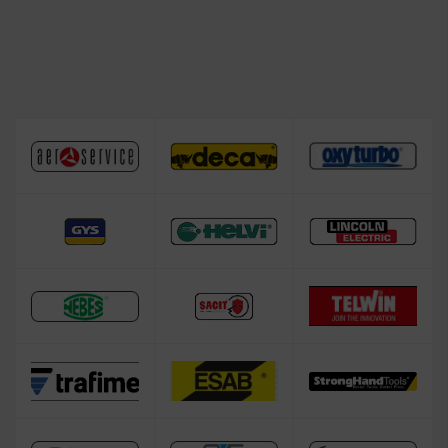
Bombola di gas per saldatura TIG
Accessori per bombola di gas
Riduttore di pressione
Riduttore di pressione per bombola a perdere
Riduttore di pressione per bombola ricaricabile
Riduttore di pressione Argon con flussometro
Tubo gas e adattatore bombola gas
Saldatrice TELWIN
Saldatrice ESAB
Saldatrice DECA
Saldatrice HELVI
Saldatrice GYS
Saldatrice per alluminio