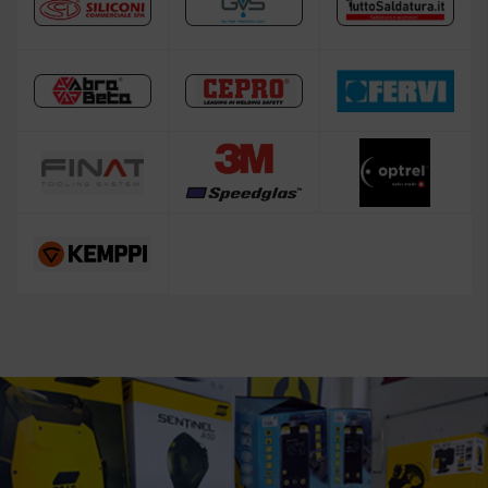
Saldatrice a filo animato
Bombola argon per saldatura
Saldatrice Fai da te
Saldatrice LINCOLN ELECTRIC
Attrezzatura complementare alla saldatura
Saldatrice a filo senza gas
Occasioni
Saldatura e taglio a cannello
Maschera per saldare autoscurante
Maschera saldatura professionale
Maschera e Casco Saldatura 3M Speedglas
Professionale