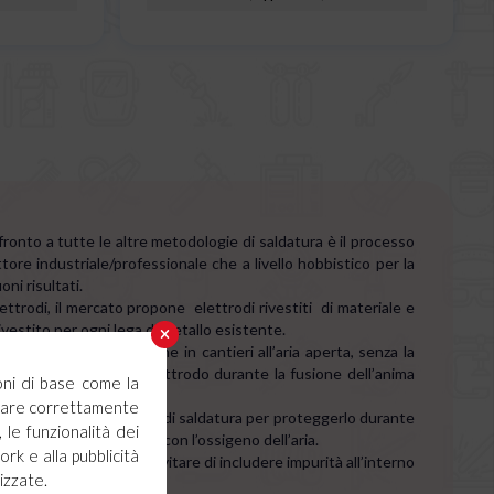
fronto a tutte le altre metodologie di saldatura è il processo
tore industriale/professionale che a livello hobbistico per la
ni risultati.
ttrodi, il mercato propone elettrodi rivestiti di materiale e
ivestito per ogni lega di metallo esistente.
ibilità di lavorare anche in cantieri all’aria aperta, senza la
 il rivestimento dell’elettrodo durante la fusione dell’anima
oni di base come la
ionare correttamente
deposita sopra il cordone di saldatura per proteggerlo durante
 le funzionalità dei
candescente a contatto con l’ossigeno dell’aria.
ork e alla pubblicità
 un'altra passata, per evitare di includere impurità all’interno
izzate.