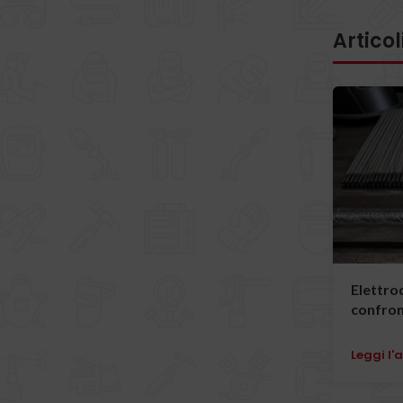
Articol
Elettrod
confro
Leggi l'