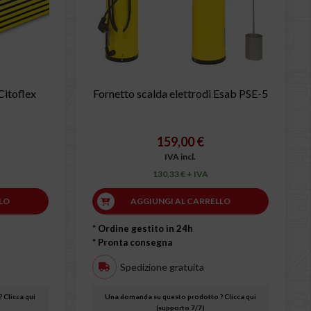
 Citoflex
Fornetto scalda elettrodi Esab PSE-5
159,00 €
IVA incl.
130,33 € + IVA
LO
AGGIUNGI AL CARRELLO
* Ordine gestito in 24h
* Pronta consegna
Spedizione gratuita
 Clicca qui
Una domanda su questo prodotto ? Clicca qui
(supporto 7/7)