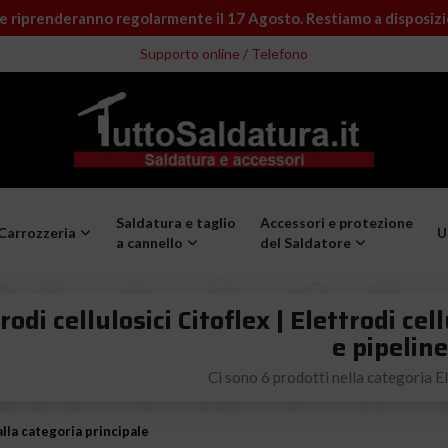
e riprenderanno regolarmente il 17 Agosto. Restiamo a disposiz
Supporto online / Telefono
Saldatura e taglio
Accessori e protezione
Carrozzeria
U
a cannello
del Saldatore
rodi cellulosici Citoflex | Elettrodi ce
e pipelin
Ci sono 6 prodotti nella categoria Ele
lla categoria principale