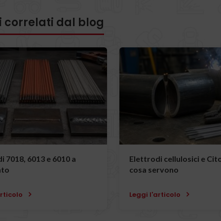
i correlati dal blog
i 7018, 6013 e 6010 a
Elettrodi cellulosici e Cit
nto
cosa servono
articolo
Leggi l'articolo