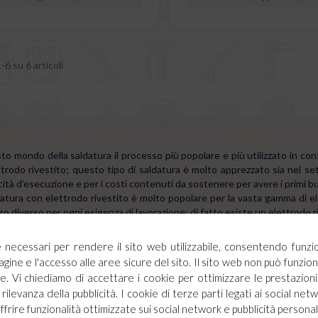
-6 su 6 articoli
to mondo della saldatura il processo più popolare e più utilizzato in con
trodo rivestito; questo tipo di saldatura è molto apprezzato sia nel set
ità d’esecuzione e per i costi contenuti da sostenere per avere i primi buo
atura con elettrodo rivestito è molto popolare per la vasta gamma di ele
o diverso per ogni esigenza di lavorazione; di fatto esiste un elettrodo r
a qualità che contraddistingue la saldatura a elettrodo rivestito è la poss
ità di proteggere il bagno di saldatura con un gas di protezione, poiché
ie necessari per rendere il sito web utilizzabile, consentendo funzi
na protezione gassosa che protegge il bagno di saldatura;
agine e l'accesso alle aree sicure del sito. Il sito web non può funz
stimento “bruciando”, crea una protezione solida chiamata scoria che si 
. Vi chiediamo di accettare i cookie per ottimizzare le prestazioni,
 di raffreddamento e quindi evitare l’ossidazione del metallo d’apporto in
rilevanza della pubblicità. I cookie di terze parti legati ai social netw
ia deve essere rimossa alla fine della lavorazione o prima di procedere con
offrire funzionalità ottimizzate sui social network e pubblicità personal
aldatura e comprometterne la funzionalità.