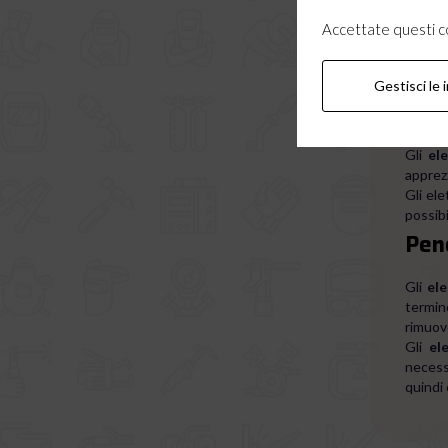
Tipo
Accettate questi coo
Gli ele
Elettr
Gestisci le 
Elet
Gli
ele
apprezz
Gli el
possibi
Pene
Gli
ele
termin
rimuove
Gli
el
necess
quindi