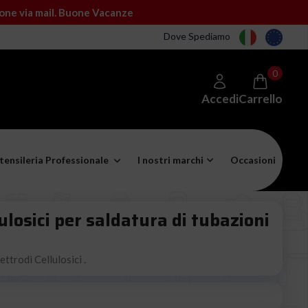
ione via mail. Buone Vacanze
Dove Spediamo
0
Accedi
Carrello
tensileria Professionale
I nostri marchi
Occasioni
llulosici per saldatura di tubazioni
e
ttrodi Cellulosici .