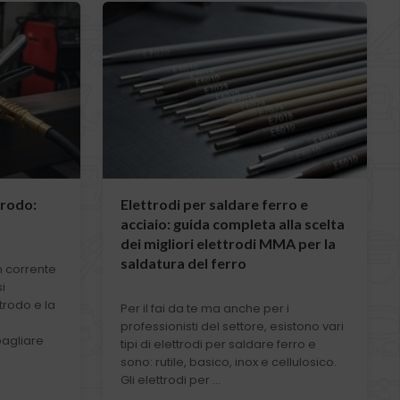
trodo:
Elettrodi per saldare ferro e
acciaio: guida completa alla scelta
dei migliori elettrodi MMA per la
saldatura del ferro
n corrente
si
trodo e la
Per il fai da te ma anche per i
professionisti del settore, esistono vari
bagliare
tipi di elettrodi per saldare ferro e
sono: rutile, basico, inox e cellulosico.
Gli elettrodi per ...