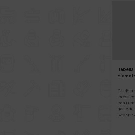
Tabella 
diametr
Gli elett
identific
caratteri
richiede
Saper leg