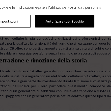
logie di elettrodi rivestiti
kie e le implicazioni legate all'utilizzo dei vostri dati personali?
ttrodi rivestiti si dividono in 4 grandi categorie Basici, Acidi, Rutilico, Cell
odo cellulosico a cosa servono ?
impostazioni
Autorizzare tutti i cookie
trodi Citoflex e saldatura di tubazioni
ttrodi cellulosici
più conosciuti e utilizzati dai professionisti del 
ato per la qualità e la funzionalità dei giunti che si realizzano con questo
ettrodi
Citoflex
sono particolarmente adatti alla saldatura di tubi e con
le saldare in qualsiasi posizione senza il rischio che la scoria coli addoss
trazione e rimozione della scoria
ttrodi cellulosici
Citoflex
garantiscono un ottima penetrazione al ve
e della saldatura eseguita con un
elettrodo cellulosico
Citoflex
,
la sco
re poiché la gran parte del rivestimento durate la fusione si volatilizza p
ettrodi cellulosici
per il loro particolare rivestimento composto da
itano di un generatore di saldatura con un’elevata tensione a vuoto (
 equipaggiarsi con un generatore per saldatura adatto a questo tipo di l