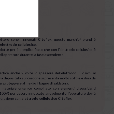
ulosico
settore sono i rinomati
Citoflex
, questo marchio/ brand è
elettrodo cellulosico
.
dotte per il semplice fatto che con l’elettrodo cellulosico è
o all’operatore durante la fase ascendente.
rtice anche 2 volte lo spessore dell’elettrodo + 2 mm; al
ria depositata sul cordone si presenta molto sottile e dura da
er proteggere al meglio il bagno di saldatura.
 materiale organico combinato con elementi disossidanti
+100V) per essere innescato agevolmente; l’operatore dovrà
avorazione con
elettrodo cellulosico Citoflex