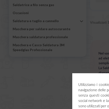
Saldatrice a filo senza gas
Occasioni
Saldatura e taglio a cannello
Visualizzati 1
Maschera per saldare autoscurante
Maschera saldatura professionale
Maschera e Casco Saldatura 3M
Speedglas Professionale
Nel vas
ad elet
semplic
La Sald
diametr
Un’altr
necess
Utilizziamo i cook
crea u
navigazione delle p
Il rive
senza questi cookie
la fase
social network e la 
La scor
sono utilizzati per 
della s