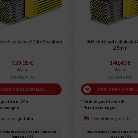
trodi cellulosici Citoflex 4mm
306 elettrodi cellulosici
2.5mm
129,35 €
140,43 €
IVA incl.
IVA incl.
106,02 € + IVA
115,11 € + IVA
AGGIUNGI AL CARRELLO
AGGIUNGI AL CARREL
 gestito in 24h
* Ordine gestito in 24h
 consegna
* Pronta consegna
edizione gratuita
Spedizione gratuita
anda su questo prodotto ? Clicca qui
Una domanda su questo prodotto ?
(supporto 7/7)
(supporto 7/7)