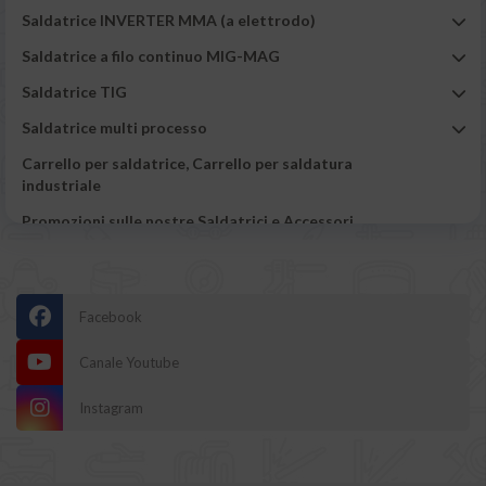
Saldatrice INVERTER MMA (a elettrodo)
Saldatrice a filo continuo MIG-MAG
Saldatrice TIG
Saldatrice multi processo
Carrello per saldatrice, Carrello per saldatura
industriale
Promozioni sulle nostre Saldatrici e Accessori
Carrozzeria
Taglio plasma
Facebook
Tutti gli utensili e accessori di Saldatura
Canale Youtube
Magneti, calamite e supporti per saldatura
Spazzola e martellina
Instagram
Banco saldatura / Tavolo saldatura
Aspiratore fumi di saldatura