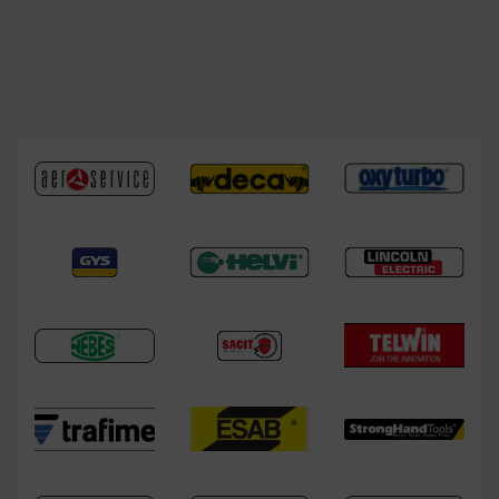
Antiadesivo per saldatura, spray, liquidi e
trattamento acciaio inox
Cavo saldatrice a elettrodo
Morsetto a vite
Posizionatore di saldatura
Posizionatore per saldatura tubi / rotante
Accessori per saldatura Laser
Saldatrice laser
Tutta la Protezione del saldatore
Bombola di gas per saldatura
Saldatrice TELWIN
Saldatrice ESAB
Saldatrice DECA