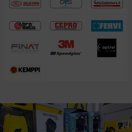
Saldatrice HELVI
Saldatrice GYS
Saldatrice per alluminio
Saldatrice a filo animato
Bombola argon per saldatura
Saldatrice Fai da te
Saldatrice LINCOLN ELECTRIC
Attrezzatura complementare alla saldatura
Saldatrice a filo senza gas
Occasioni
Saldatura e taglio a cannello
Maschera per saldare autoscurante
Maschera saldatura professionale
Maschera e Casco Saldatura 3M Speedglas