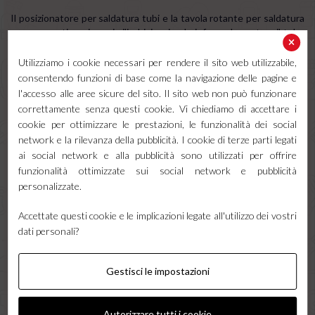
Il posizionatore per saldatura tubi e la tavola rotante per saldatura
sono pensati per i pezzi cilindrici e circolari: facendo ruotare il tubo
o la flangia a velocità costante mentre la torcia resta ferma,
consentono di realizzare cordoni circonferenziali perfettamente
Utilizziamo i cookie necessari per rendere il sito web utilizzabile,
uniformi, impossibili da ottenere con la stessa regolarità muovendo
consentendo funzioni di base come la navigazione delle pagine e
la torcia a mano. Sono indispensabili per chi salda tubazioni,
l'accesso alle aree sicure del sito. Il sito web non può funzionare
serbatoi, flange e componenti rotosimmetrici, dove la continuità e
correttamente senza questi cookie. Vi chiediamo di accettare i
la costanza del cordone sono fondamentali.
cookie per ottimizzare le prestazioni, le funzionalità dei social
Posizionatori magnetici e da banco
network e la rilevanza della pubblicità. I cookie di terze parti legati
ai social network e alla pubblicità sono utilizzati per offrire
Il posizionatore magnetico per saldatura e il posizionatore di
funzionalità ottimizzate sui social network e pubblicità
saldatura da banco sono soluzioni più compatte, adatte ai pezzi di
personalizzate.
dimensioni contenute. Il modello magnetico trattiene il pezzo
sfruttando potenti magneti, mentre quello da banco offre una base
Accettate questi cookie e le implicazioni legate all'utilizzo dei vostri
stabile per ruotare e inclinare il lavoro su una postazione fissa. Sono
dati personali?
ideali per le officine che lavorano pezzi piccoli e medi e cercano i
vantaggi del posizionamento senza l'ingombro dei grandi
posizionatori industriali.
Gestisci le impostazioni
Capacità di carico e accessori
Autorizzare tutti i cookie