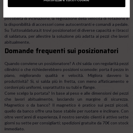
Il parametro chiave nella scelta di un posizionatore è la portata,
ovvero il peso massimo del pezzo che la tavola è in grado di
sostenere e movimentare in sicurezza. Vanno valutate anche la
possibilità di inclinazione, la regolazione della velocità di rotazione e
la disponibilità di accessori come autocentranti e comandi a pedale.
Su Tuttosaldatura.it trovi posizionatori di diverse capacità e i bracci
di saldatura, per allestire la soluzione più adatta ai pezzi che lavori
abitualmente.
Domande frequenti sui posizionatori
Quando conviene un posizionatore? A chi salda con regolarità pezzi
cilindrici o che richiederebbero posizioni scomode: porta il pezzo in
piano, migliorando qualità e velocità. Migliora davvero la
produttività? Sì, si salda più in fretta, con meno affaticamento e
cordoni più uniformi, soprattutto su tubi e flange.
Come scelgo la portata? In base al peso e alle dimensioni dei pezzi
che lavori abitualmente, lasciando un margine di sicurezza.
Magnetico o da banco? Il magnetico è pratico sui pezzi piccoli,
quello da banco offre una base stabile per ruotare e inclinare. Con
oltre vent'anni di esperienza, il nostro servizio clienti è attivo sette
giorni su sette per consigliarti; spedizioni gratuite da 70€ con stock
immediato.