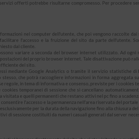
dei servizi offerti potrebbe risultarne compromesso. Per procedere sen
rmazioni nel computer dell'utente, che poi vengono raccolte dai sit
ilitare l'accesso e la fruizione del sito da parte dell'utente. S
hiesto dal cliente.
ossono variare a seconda del browser internet utilizzato. Ad ogni 
postazioni del proprio browser internet. Tale disattivazione può ralle
fficiente del sito.
si mediante Google Analytics o tramite il servizio statistiche di bl
to stesso, che potrà raccogliere informazioni in forma aggregata sul
e regole, in tema di informativa e consenso, previste per i cookies te
re cookies temporanei di sessione che si cancellano automaticament
na visitata e quelli permanenti che restano attivi nel pc fino a scaden
di consentire l'accesso e la permanenza nell'area riservata del portal
clusivamente per la durata della navigazione fino alla chiusura del 
tivi di sessione costituiti da numeri casuali generati dal server nece