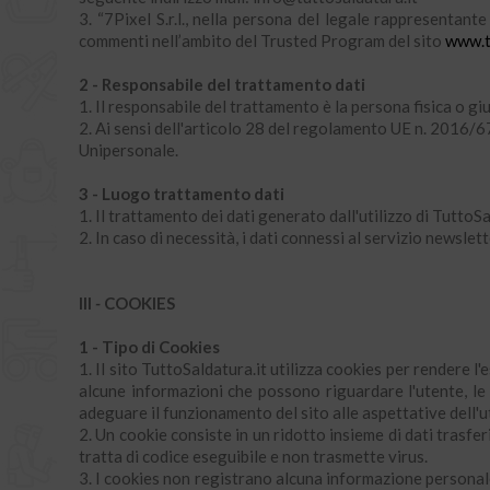
3.
“7Pixel S.r.l., nella persona del legale rappresentant
commenti nell’ambito del Trusted Program del sito
www.t
2 - Responsabile del trattamento dati
1. Il responsabile del trattamento è la persona fisica o giu
2. Ai sensi dell'articolo 28 del regolamento UE n. 2016/679
Unipersonale.
3 - Luogo trattamento dati
1. Il trattamento dei dati generato dall'utilizzo di Tutt
2. In caso di necessità, i dati connessi al servizio newsle
III
-
COOKIES
1 - Tipo di Cookies
1. Il sito TuttoSaldatura.it utilizza cookies per rendere l
alcune informazioni che possono riguardare l'utente, le 
adeguare il funzionamento del sito alle aspettative dell'
2. Un cookie consiste in un ridotto insieme di dati trasfe
tratta di codice eseguibile e non trasmette virus.
3. I cookies non registrano alcuna informazione personale e