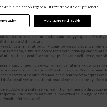
kie e le implicazioni legate all'utilizzo dei vostri dati personali?
nettersi al sito;
impostazioni
Autorizzare tutti i cookie
scita;
tizzata e raccolte in forma esclusivamente aggregata al fine di veri
ittimi interessi del titolare.
zione virus), i dati registrati automaticamente possono eventualmente
nti in materia, al fine di bloccare tentativi di danneggiamento al s
utilizzati per l'identificazione o la profilazione dell'utente, ma solo 
re in caso di specifici servizi richiesti dall'utente, ivi compresi la
tra alcuni dati identificativi dell'utente, compreso l'indirizzo mail. T
endo un commento o altra informazione l'utente accetta espressament
. I dati ricevuti verranno utilizzati esclusivamente per l'erogazione d
endere pubbliche tramite i servizi e gli strumenti messi a disposizio
esponsabilità in merito ad eventuali violazioni delle leggi. Spetta al
nazionali ed internazionali.