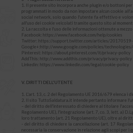
1. Il presente sito incorpora anche plugin e/o bottoni per 
programmati in modo da non impostare alcun cookie all'ac
social network, solo quando l'utente fa effettivo e volo
all'uso dei cookie veicolati tramite questo sito al momento
2. La raccolta e l'uso delle informazioni ottenute a mezzo 
Facebook: https://www.facebook.com/help/cookies
Twitter: https://support.twitter.com/articles/20170519-
Google+:http://www.google.com/policies/technologies/
Pinterest: https://about.pinterest.com/it/privacy-policy
AddThis: http://www.addthis.com/privacy/privacy-policy
Linkedin: https://www.linkedin.com/legal/cookie-policy
V. DIRITTI DELL'UTENTE
1. L'art. 13, c. 2 del Regolamento UE 2016/679 elenca i dir
2. Il sito TuttoSaldatura.it intende pertanto informare l'u
– del diritto dell'interessato di chiedere al titolare l'acce
Regolamento UE), l'integrazione (art. 7, co. 3, lett. a) D
loro trattamento (art. 21 Regolamento UE), oltre al diritt
- del diritto di chiedere la cancellazione (art. 17 Regola
necessaria la conservazione in relazione agli scopi per i qu