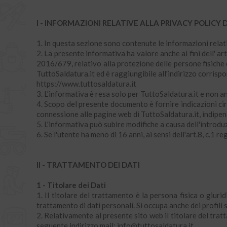
I - INFORMAZIONI RELATIVE ALLA PRIVACY POLICY D
1. In questa sezione sono contenute le informazioni relati
2. La presente informativa ha valore anche ai fini dell' ar
2016/679, relativo alla protezione delle persone fisiche c
TuttoSaldatura.it ed è raggiungibile all'indirizzo corrispo
https://www.tuttosaldatura.it
3. L'informativa è resa solo per TuttoSaldatura.it e non an
4. Scopo del presente documento è fornire indicazioni circ
connessione alle pagine web di TuttoSaldatura.it, indipe
5. L'informativa può subire modifiche a causa dell'introdu
6. Se l'utente ha meno di 16 anni, ai sensi dell'art.8, c.1
II - TRATTAMENTO DEI DATI
1 - Titolare dei Dati
1. Il titolare del trattamento è la persona fisica o giurid
trattamento di dati personali. Si occupa anche dei profili s
2. Relativamente al presente sito web il titolare del trat
seguente indirizzo mail: info@tuttosaldatura.it