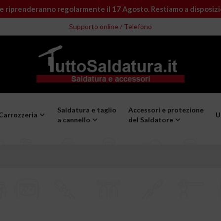
e riprenderanno regolarmente il 17 Agosto. Restiamo a disposiz
Supporto online / Telefono
Saldatura e taglio
Accessori e protezione
Carrozzeria
U
a cannello
del Saldatore