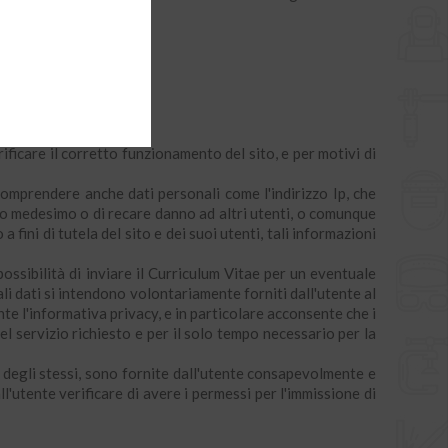
ficare il corretto funzionamento del sito, e per motivi di
 comprendere anche dati personali come l'indirizzo Ip, che
ito medesimo o di recare danno ad altri utenti, o comunque
a fini di tutela del sito e dei suoi utenti, tali informazioni
 possibilità di inviare il Curriculum Vitae per un eventuale
ali dati si intendono volontariamente forniti dall'utente al
e l'informativa privacy, e in particolare acconsente che i
el servizio richiesto e per il solo tempo necessario per la
ne degli stessi, sono fornite dall'utente consapevolmente e
l'utente verificare di avere i permessi per l'immissione di