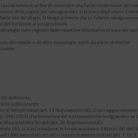
i social network, al fine di consentire una facile condivisione dei con
cesso della pagina, per salvaguardare la privacy degli utenti. Event
ntario uso del plugin. Si tenga presente che se l'utente naviga esse
 dell'iscrizione al social network.
del plugin sono regolati dalle rispettive informative privacy dei socia
uso-dei-cookie-e-di-altre-tecnologie-simili-da-parte-di-twitter
cookies
itti dell'utente.
tente sull'esistenza:
sso ai dati personali (art. 15 Regolamento UE), il loro aggiornamento (a
.Lgs. 196/2003) o la limitazione del trattamento che lo riguardino (art
o alla portabilità dei dati (art. 20 Regolamento UE);
mento UE), la trasformazione in forma anonima o il blocco dei dati tr
ali i dati sono stati raccolti o successivamente trattati (art. 7, co. 3