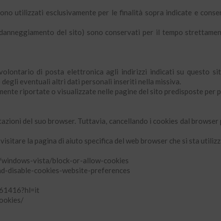
sono utilizzati esclusivamente per le finalità sopra indicate e con
vi di danneggiamento del sito) sono conservati per il tempo stretta
volontario di posta elettronica agli indirizzi indicati su questo s
egli eventuali altri dati personali inseriti nella missiva.
ente riportate o visualizzate nelle pagine del sito predisposte per par
stazioni del suo browser. Tuttavia, cancellando i cookies dal browse
visitare la pagina di aiuto specifica del web browser che si sta utiliz
s/windows-vista/block-or-allow-cookies
and-disable-cookies-website-preferences
/61416?hl=it
cookies/