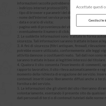
informazioni raccolte potrebbero essere le seguenti:
Accettate questi coo
- indirizzo internet protocol (IP);
- tipo di browser e parametri del dispositivo usato per con
- nome dell'internet service provider (ISP);
Gestisci le 
- data e orario di visita;
- pagina web di provenienza del visitatore (referral) e di u
- eventualmente il numero di click.
2. Le suddette informazioni sono trattate in forma automa
sicurezza. Tali informazioni saranno trattate in base ai leg
3. A fini di sicurezza (filtri antispam, firewall, rileva
potrebbe essere utilizzato, conformemente alle leggi vige
attività dannose o costituenti reato. Tali dati non sono mai 
saranno trattate in base ai legittimi interessi del titolare.
4. Qualora il sito consenta l'inserimento di commenti, oppu
rapporto lavorativo, il sito rileva automaticamente e regis
momento della richiesta di erogazione del servizio. Inser
contenuti inseriti siano liberamente diffusi anche a terzi
fornitura del servizio.
5. Le informazioni che gli utenti del sito riterranno di r
volontariamente, esentando il presente sito da qualsiasi r
dati personali di terzi o di contenuti tutelati dalle norme 