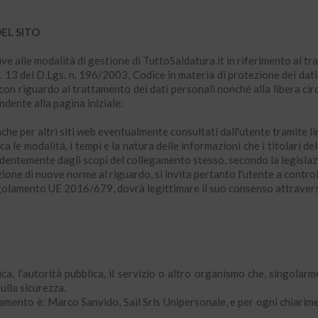
EL SITO
ve alle modalità di gestione di TuttoSaldatura.it in riferimento al tr
t. 13 del D.Lgs. n. 196/2003, Codice in materia di protezione dei dati
on riguardo al trattamento dei dati personali nonché alla libera circ
ndente alla pagina iniziale:
che per altri siti web eventualmente consultati dall'utente tramite li
a le modalità, i tempi e la natura delle informazioni che i titolari 
ndentemente dagli scopi del collegamento stesso, secondo la legislaz
zione di nuove norme al riguardo, si invita pertanto l'utente a contr
 regolamento UE 2016/679, dovrà legittimare il suo consenso attraverso 
ica, l'autorità pubblica, il servizio o altro organismo che, singolarm
ulla sicurezza.
tamento è: Marco Sanvido, Sail Srls Unipersonale, e per ogni chiarimen