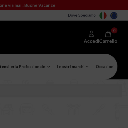
ione via mail. Buone Vacanze
Dove Spediamo
0
Accedi
Carrello
tensileria Professionale
I nostri marchi
Occasioni