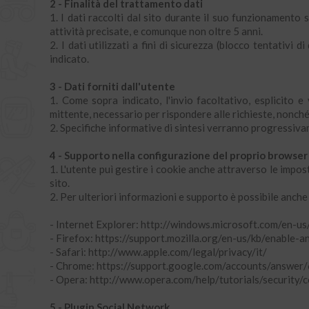
2 - Finalità del trattamento dati
1. I dati raccolti dal sito durante il suo funzionamento 
attività precisate, e comunque non oltre 5 anni.
2. I dati utilizzati a fini di sicurezza (blocco tentati
indicato.
3 - Dati forniti dall'utente
1. Come sopra indicato, l'invio facoltativo, esplicito e 
mittente, necessario per rispondere alle richieste, nonché d
2. Specifiche informative di sintesi verranno progressivam
4 - Supporto nella configurazione del proprio browser
1. L'utente puì gestire i cookie anche attraverso le impo
sito.
2. Per ulteriori informazioni e supporto è possibile anche 
- Internet Explorer: http://windows.microsoft.com/en-u
- Firefox: https://support.mozilla.org/en-us/kb/enable-
- Safari: http://www.apple.com/legal/privacy/it/
- Chrome: https://support.google.com/accounts/answer
- Opera: http://www.opera.com/help/tutorials/security/
5 - Plugin Social Network