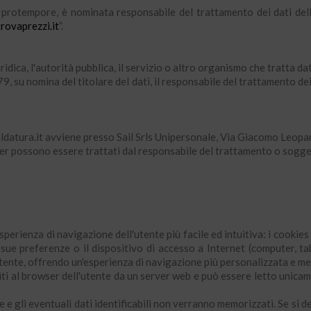
e protempore, è nominata responsabile del trattamento dei dati dell’
rovaprezzi.it
”.
ridica, l'autorità pubblica, il servizio o altro organismo che tratta d
, su nomina del titolare del dati, il responsabile del trattamento dei
oSaldatura.it avviene presso Sail Srls Unipersonale, Via Giacomo Leo
tter possono essere trattati dal responsabile del trattamento o soggett
'esperienza di navigazione dell'utente più facile ed intuitiva: i cooki
sue preferenze o il dispositivo di accesso a Internet (computer, ta
utente, offrendo un'esperienza di navigazione più personalizzata e m
riti al browser dell'utente da un server web e può essere letto unica
 gli eventuali dati identificabili non verranno memorizzati. Se si des