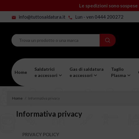
Le spedizioni sono sospese 
info@tuttosaldatura.it
Lun - ven 0444 200272
mail
phone
Saldatrici
Gas di saldatura
Taglio
Home
e accessori
e accessori
Plasma
Home
Informativa privacy
Informativa privacy
PRIVACY POLICY