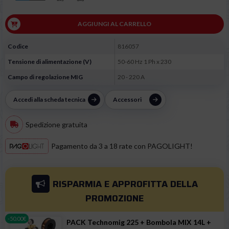
AGGIUNGI AL CARRELLO
Codice
816057
Tensione di alimentazione (V)
50-60 Hz 1 Ph x 230
Campo di regolazione MIG
20 - 220 A
Accedi alla scheda tecnica
Accessori
Spedizione gratuita
Pagamento da 3 a 18 rate con PAGOLIGHT!
RISPARMIA E APPROFITTA
DELLA
PROMOZIONE
-50.00€
PACK Technomig 225 + Bombola MIX 14L +