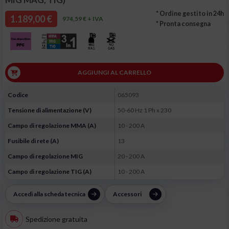
* Ordine gestito in 24h
1.189,00 €
974,59 € + IVA
* Pronta consegna
AGGIUNGI AL CARRELLO
Codice
065093
Tensione di alimentazione (V)
50-60 Hz 1 Ph x 230
Campo di regolazione MMA (A)
10 - 200 A
Fusibile di rete (A)
13
Campo di regolazione MIG
20 - 200 A
Campo di regolazione TIG (A)
10 - 200 A
Accedi alla scheda tecnica
Accessori
Spedizione gratuita