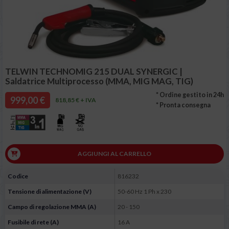
TELWIN TECHNOMIG 215 DUAL SYNERGIC |
Saldatrice Multiprocesso (MMA, MIG MAG, TIG)
* Ordine gestito in 24h
999,00 €
818,85 € + IVA
* Pronta consegna
AGGIUNGI AL CARRELLO
Codice
816232
Tensione di alimentazione (V)
50-60 Hz 1 Ph x 230
Campo di regolazione MMA (A)
20 - 150
Fusibile di rete (A)
16 A