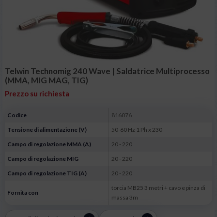
Telwin Technomig 240 Wave | Saldatrice Multiprocesso
(MMA, MIG MAG, TIG)
Prezzo su richiesta
Codice
816076
Tensione di alimentazione (V)
50-60 Hz 1 Ph x 230
Campo di regolazione MMA (A)
20 - 220
Campo di regolazione MIG
20 - 220
Campo di regolazione TIG (A)
20 - 220
torcia MB25 3 metri + cavo e pinza di
Fornita con
massa 3m