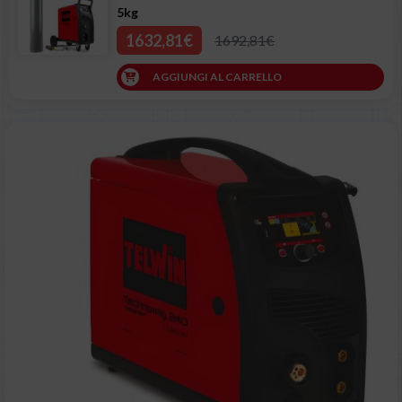
5kg
1632,81€
1692,81€
AGGIUNGI AL CARRELLO