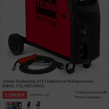
Telwin Technomig 225 | Saldatrice Multiprocesso
(MMA, TIG, MIG MAG)
* Ordine gestito in 24h
1.184,00 €
970,49 € + IVA
* Pronta consegna