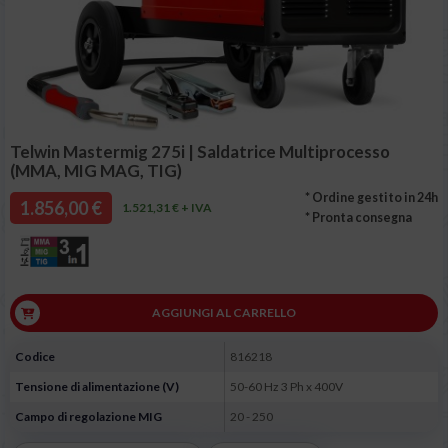
Telwin Mastermig 275i | Saldatrice Multiprocesso
(MMA, MIG MAG, TIG)
* Ordine gestito in 24h
1.856,00 €
1.521,31 € + IVA
* Pronta consegna
AGGIUNGI AL CARRELLO
Codice
816218
Tensione di alimentazione (V)
50-60 Hz 3 Ph x 400V
Campo di regolazione MIG
20 - 250