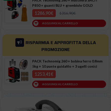
PACK Technomig 260 + maschera SACIT
P850 + guanti BLU + grembiule GOLD
1286,90€
1316,90€
AGGIUNGI AL CARRELLO
RISPARMIA E APPROFITTA
DELLA
PROMOZIONE
PACK Technomig 260 + bobina ferro 0.8mm
5kg + 10 punte guidafilo + 3 ugelli conici
1253,41€
AGGIUNGI AL CARRELLO