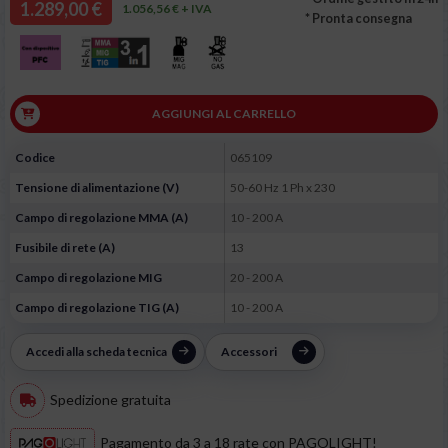
1.289,00 €
1.056,56 € + IVA
* Pronta consegna
AGGIUNGI AL CARRELLO
Codice
065109
Tensione di alimentazione (V)
50-60 Hz 1 Ph x 230
Campo di regolazione MMA (A)
10 - 200 A
Fusibile di rete (A)
13
Campo di regolazione MIG
20 - 200 A
Campo di regolazione TIG (A)
10 - 200 A
Accedi alla scheda tecnica
Accessori
Spedizione gratuita
Pagamento da 3 a 18 rate con PAGOLIGHT!