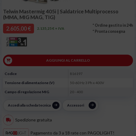
Telwin Mastermig 405i | Saldatrice Multiprocesso
(MMA, MIG MAG, TIG)
* Ordine gestito in 24h
2.605,00 €
2.135,25 € + IVA
* Pronta consegna
AGGIUNGI AL CARRELLO
Codice
816197
Tensione di alimentazione (V)
50-60 Hz 3 Ph x 400V
Campo di regolazione MIG
20 - 400
Accedi alla scheda tecnica
Accessori
Spedizione gratuita
Pagamento da 3 a 18 rate con PAGOLIGHT!