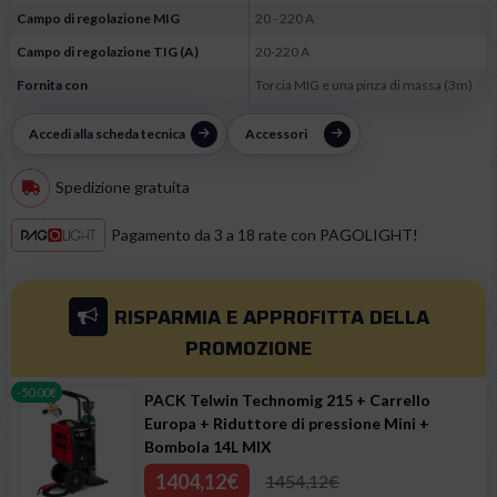
Campo di regolazione MIG
20 - 220 A
Campo di regolazione TIG (A)
20-220 A
Fornita con
Torcia MIG e una pinza di massa (3m)
Accedi alla scheda tecnica
Accessori
Spedizione gratuita
Pagamento da 3 a 18 rate con PAGOLIGHT!
RISPARMIA E APPROFITTA
DELLA
PROMOZIONE
-50.00€
PACK Telwin Technomig 215 + Carrello
Europa + Riduttore di pressione Mini +
Bombola 14L MIX
1404,12€
1454,12€