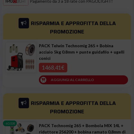
Pagamento da 3 a 18 rate con PAGOLIGHT!
RISPARMIA E APPROFITTA
DELLA
PROMOZIONE
PACK Telwin Technomig 265 + Bobina
acciaio 5kg 0.8mm + punte guidafilo + ugelli
conici
1468,41€
AGGIUNGI AL CARRELLO
RISPARMIA E APPROFITTA
DELLA
PROMOZIONE
-60.00€
PACK Technomig 265 + Bombola MIX 14L +
riduttore 256200 + bobina ramato 0,8mm di