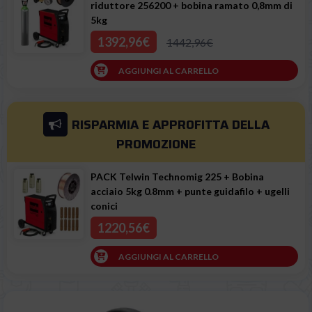
riduttore 256200 + bobina ramato 0,8mm di
5kg
1392,96€
1442,96€
AGGIUNGI AL CARRELLO
RISPARMIA E APPROFITTA
DELLA
PROMOZIONE
PACK Telwin Technomig 225 + Bobina
acciaio 5kg 0.8mm + punte guidafilo + ugelli
conici
1220,56€
AGGIUNGI AL CARRELLO