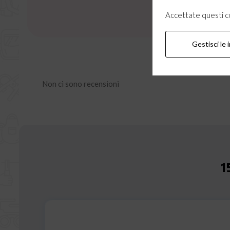
Accettate questi coo
Gestisci le 
Non ci sono recensioni
1