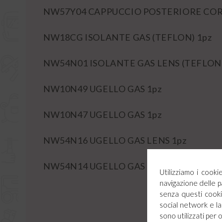
NW57Y04 CAPPUCCIO POSTERIORE COR
NW18CG ISOLANTE GAS (TEFLON) 1pz
NW54N01 ISOLANTE GAS LENS (TEFLON)
NW10N49 UGELLO GAS 1pz
NW10N47 UGELLO GAS 1pz
NW54N16 UGELLO GAS LENS 1pz
NW54N14 UGELLO GAS LENS 1pz
Utilizziamo i cook
navigazione delle p
senza questi cookie
social network e la 
sono utilizzati per 