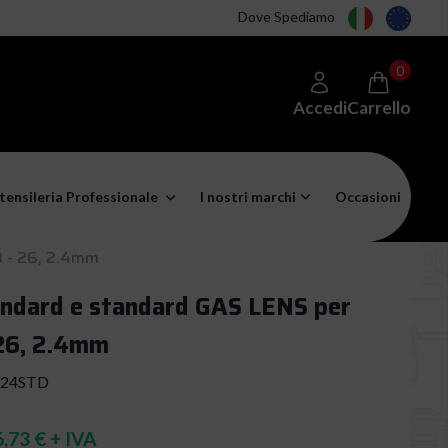
Dove Spediamo
0
Accedi
Carrello
tensileria Professionale
I nostri marchi
Occasioni
18 - 26, 2.4mm
tandard e standard GAS LENS per
- 26, 2.4mm
-24STD
,73 € + IVA