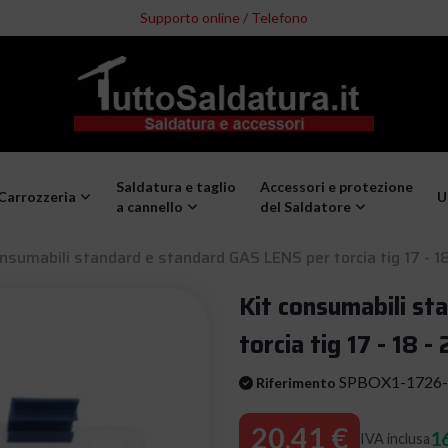
Supporto online / Telefono
Saldatura e taglio
Accessori e protezione
Carrozzeria
U
a cannello
del Saldatore
onsumabili standard e standard GAS LENS per torcia tig 17 - 
Kit consumabili s
torcia tig 17 - 18 
SPBOX1-1726
Riferimento
20,41 €
16
IVA inclusa