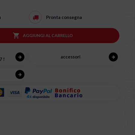
h
Pronta consegna

AGGIUNGI AL CARRELLO
accessori
7 !