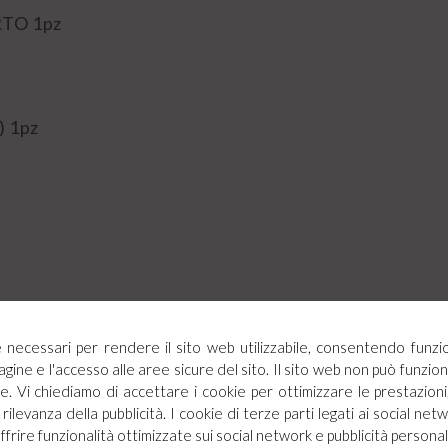
TO 1pz
 1pz
ie necessari per rendere il sito web utilizzabile, consentendo funzi
agine e l'accesso alle aree sicure del sito. Il sito web non può funz
. Vi chiediamo di accettare i cookie per ottimizzare le prestazioni,
rilevanza della pubblicità. I cookie di terze parti legati ai social netw
offrire funzionalità ottimizzate sui social network e pubblicità personal