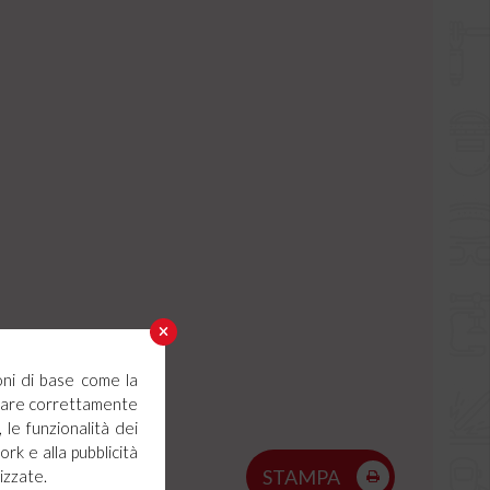
oni di base come la
ionare correttamente
 le funzionalità dei
ork e alla pubblicità
STAMPA
izzate.