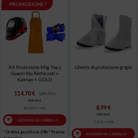
PROMOZIONE !
Kit Protezione Mig Top |
Ghette di protezione grigio
Guanti Blu Rinforzati +
Kaiman + GOLD
114,70 €
124,70 €
IVA incl.
8,99 €
94,02 € + IVA
IVA incl.
AGGIUNGI AL CARRELLO
7,37 € + IVA
* Ordine gestito in 24h
* Pronta
AGGIUNGI AL CARRELLO
consegna