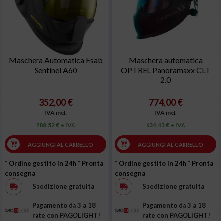
Maschera Automatica Esab
Maschera automatica
Sentinel A60
OPTREL Panoramaxx CLT
2.0
352,00 €
774,00 €
IVA incl.
IVA incl.
288,52 € + IVA
634,43 € + IVA
AGGIUNGI AL CARRELLO
AGGIUNGI AL CARRELLO
* Ordine gestito in 24h
* Pronta
* Ordine gestito in 24h
* Pronta
consegna
consegna
Spedizione gratuita
Spedizione gratuita
Pagamento da 3 a 18
Pagamento da 3 a 18
rate con PAGOLIGHT!
rate con PAGOLIGHT!