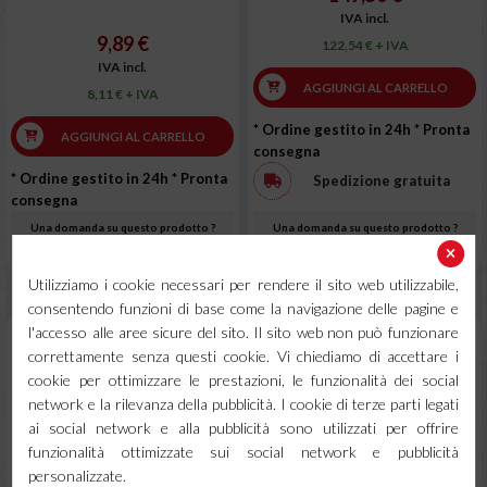
IVA incl.
9,89 €
122,54 € + IVA
IVA incl.
AGGIUNGI AL CARRELLO
8,11 € + IVA
* Ordine gestito in 24h
* Pronta
AGGIUNGI AL CARRELLO
consegna
* Ordine gestito in 24h
* Pronta
Spedizione gratuita
consegna
Una domanda su questo prodotto ?
Una domanda su questo prodotto ?
Clicca qui (supporto 7/7)
Clicca qui (supporto 7/7)
Utilizziamo i cookie necessari per rendere il sito web utilizzabile,
consentendo funzioni di base come la navigazione delle pagine e
l'accesso alle aree sicure del sito. Il sito web non può funzionare
correttamente senza questi cookie. Vi chiediamo di accettare i
cookie per ottimizzare le prestazioni, le funzionalità dei social
network e la rilevanza della pubblicità. I cookie di terze parti legati
ai social network e alla pubblicità sono utilizzati per offrire
funzionalità ottimizzate sui social network e pubblicità
personalizzate.