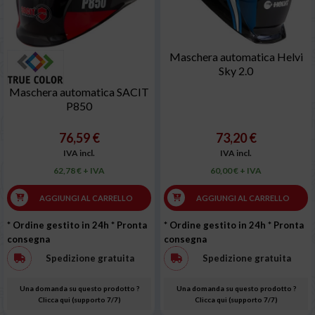
Maschera automatica Helvi
Sky 2.0
Maschera automatica SACIT
P850
76,59 €
73,20 €
IVA incl.
IVA incl.
62,78 € + IVA
60,00 € + IVA
AGGIUNGI AL CARRELLO
AGGIUNGI AL CARRELLO
* Ordine gestito in 24h
* Pronta
* Ordine gestito in 24h
* Pronta
consegna
consegna
Spedizione gratuita
Spedizione gratuita
Una domanda su questo prodotto ?
Una domanda su questo prodotto ?
Clicca qui (supporto 7/7)
Clicca qui (supporto 7/7)