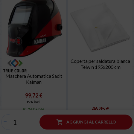
Coperta per saldatura bianca
Telwin 195x200 cm
Maschera Automatica Sacit
Kaiman
99,72 €
IVA incl.
46,85 €
81,74 € + IVA
IVA incl.

AGGIUNGI AL CARRELLO
AGGIUNGI AL CARRELLO
38,40 € + IVA
* Ordine gestito in 24h
* Pronta