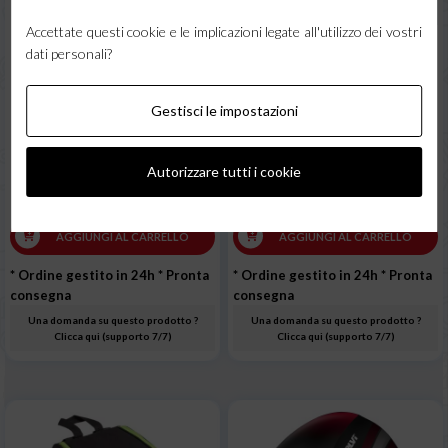
Accettate questi cookie e le implicazioni legate all'utilizzo dei vostri
dati personali?
Maschera manuale in fibra
Lente di protezione esterna
601HP completa di vetri
per maschera ESAB SAVAGE
A40
Gestisci le impostazioni
7,40 €
3,23 €
Autorizzare tutti i cookie
IVA incl.
IVA incl.
6,07 € + IVA
2,65 € + IVA
AGGIUNGI AL CARRELLO
AGGIUNGI AL CARRELLO
* Ordine gestito in 24h
* Pronta
* Ordine gestito in 24h
* Pronta
consegna
consegna
Una domanda su questo prodotto ?
Una domanda su questo prodotto ?
Clicca qui (supporto 7/7)
Clicca qui (supporto 7/7)