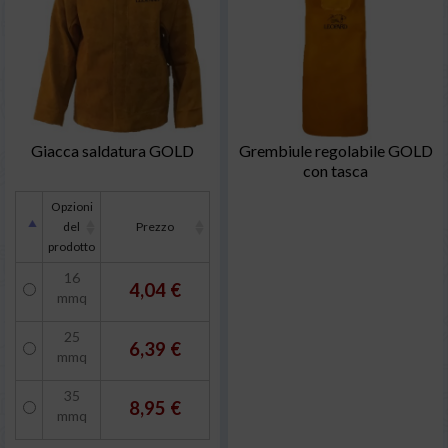
Giacca saldatura GOLD
Grembiule regolabile GOLD
con tasca
Opzioni
del
Prezzo
prodotto
16
4,04 €
mmq
25
6,39 €
mmq
35
8,95 €
mmq