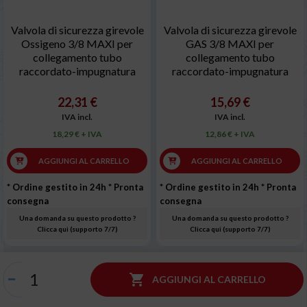
Valvola di sicurezza girevole
Valvola di sicurezza girevole
Ossigeno 3/8 MAXI per
GAS 3/8 MAXI per
collegamento tubo
collegamento tubo
raccordato-impugnatura
raccordato-impugnatura
22,31 €
15,69 €
IVA incl.
IVA incl.
18,29 € + IVA
12,86 € + IVA
AGGIUNGI AL CARRELLO
AGGIUNGI AL CARRELLO
* Ordine gestito in 24h
* Pronta
* Ordine gestito in 24h
* Pronta
consegna
consegna
Una domanda su questo prodotto ?
Una domanda su questo prodotto ?
Clicca qui (supporto 7/7)
Clicca qui (supporto 7/7)

AGGIUNGI AL CARRELLO