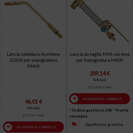
Lancia saldatura Acetilene
Lancia da taglio MIX con leva
225l/h per impugnature
per impugnatura MAXI
MAXI
209,14 €
IVA incl.
171,43 € + IVA
AGGIUNGI AL CARRELLO
46,01 €
IVA incl.
* Ordine gestito in 24h
* Pronta
37,71 € + IVA
consegna
Spedizione gratuita
AGGIUNGI AL CARRELLO