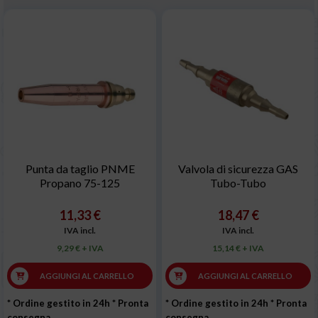
Punta da taglio PNME
Valvola di sicurezza GAS
Propano 75-125
Tubo-Tubo
11,33 €
18,47 €
IVA incl.
IVA incl.
9,29 € + IVA
15,14 € + IVA
AGGIUNGI AL CARRELLO
AGGIUNGI AL CARRELLO
* Ordine gestito in 24h
* Pronta
* Ordine gestito in 24h
* Pronta
consegna
consegna