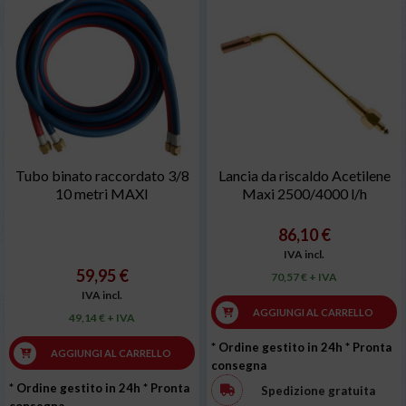
Tubo binato raccordato 3/8
Lancia da riscaldo Acetilene
10 metri MAXI
Maxi 2500/4000 l/h
86,10 €
IVA incl.
59,95 €
70,57 € + IVA
IVA incl.
AGGIUNGI AL CARRELLO
49,14 € + IVA
* Ordine gestito in 24h
* Pronta
AGGIUNGI AL CARRELLO
consegna
* Ordine gestito in 24h
* Pronta
Spedizione gratuita