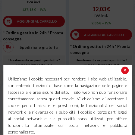
IVA incl.
12,03 €
137,13 € + IVA
IVA incl.
AGGIUNGI AL CARRELLO
9,86 € + IVA
* Ordine gestito in 24h
* Pronta
AGGIUNGI AL CARRELLO
consegna
* Ordine gestito in 24h
* Pronta
Spedizione gratuita
consegna
Una domanda su questo prodotto ?
Una domanda su questo prodotto ?
Clicca qui (supporto 7/7)
Clicca qui (supporto 7/7)
Utilizziamo i cookie necessari per rendere il sito web utilizzabile,
consentendo funzioni di base come la navigazione delle pagine e
l'accesso alle aree sicure del sito. Il sito web non può funzionare
correttamente senza questi cookie. Vi chiediamo di accettare i
cookie per ottimizzare le prestazioni, le funzionalità dei social
network e la rilevanza della pubblicità. I cookie di terze parti legati
ai social network e alla pubblicità sono utilizzati per offrire
funzionalità ottimizzate sui social network e pubblicità
personalizzate.