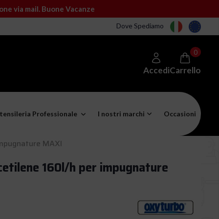
ione via mail. Buone Vacanze
Dove Spediamo
0
Accedi
Carrello
tensileria Professionale
I nostri marchi
Occasioni
 impugnature MAXI
cetilene 160l/h per impugnature