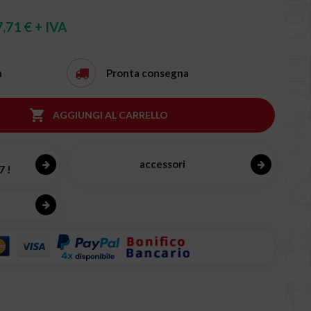
,71 € + IVA
h
Pronta consegna

AGGIUNGI AL CARRELLO
accessori
7 !