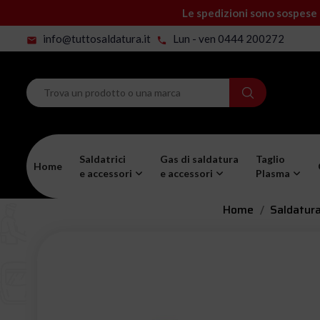
Le spedizioni sono sospese 
info@tuttosaldatura.it
Lun - ven 0444 200272
mail
phone
Saldatrici
Gas di saldatura
Taglio
Home
e accessori
e accessori
Plasma
Home
Saldatura