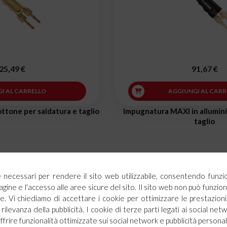
25,49 €
91,67 €
I AL CARRELLO
AGGIUNGI AL CARR
ttone per saldatura e taglio
Impugnatura MAXI in allumini
taglio
ie necessari per rendere il sito web utilizzabile, consentendo funzi
agine e l'accesso alle aree sicure del sito. Il sito web non può funz
. Vi chiediamo di accettare i cookie per ottimizzare le prestazioni,
rilevanza della pubblicità. I cookie di terze parti legati ai social netw
offrire funzionalità ottimizzate sui social network e pubblicità personal