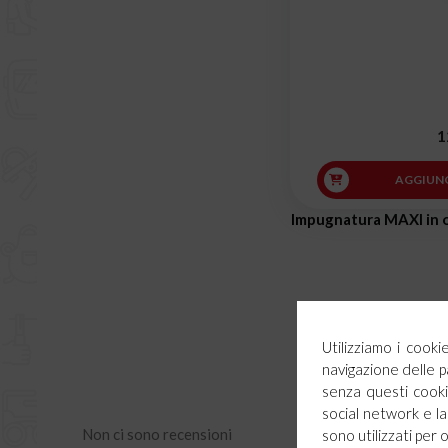
1
AGGIUNG
Impugnatura MAXI in o
Utilizziamo i cook
navigazione delle p
senza questi cookie
social network e la 
Non ci sono recensioni
sono utilizzati per 