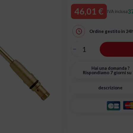
46,01 €
37
IVA inclusa
Ordine gestito in
24
Hai una domanda ?
Rispondiamo 7 giorni su 
descrizione