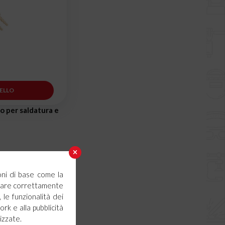
ELLO
o per saldatura e
oni di base come la
ionare correttamente
 le funzionalità dei
ork e alla pubblicità
izzate.