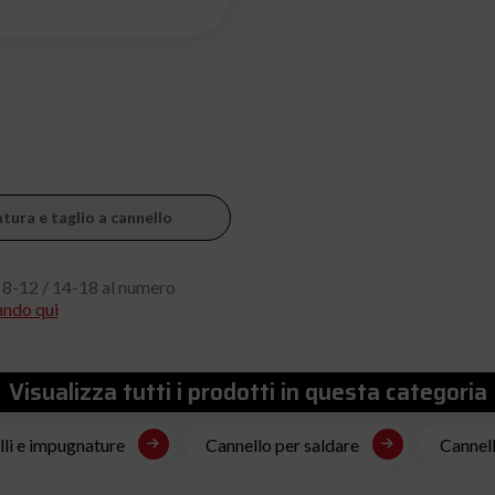
atura e taglio a cannello
 8-12 / 14-18 al numero
ando qui
Visualizza tutti i prodotti in questa categoria
li e impugnature
Cannello per saldare
Cannell