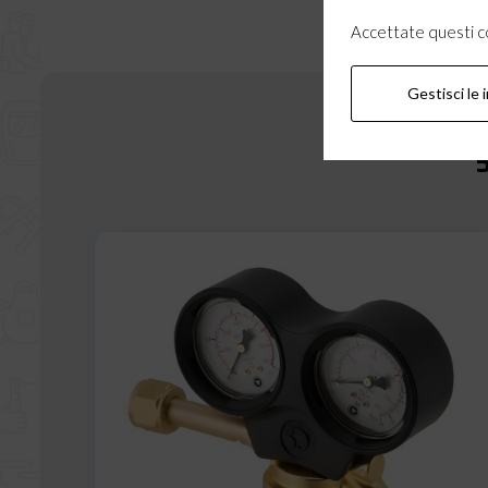
Accettate questi coo
Gestisci le 
5