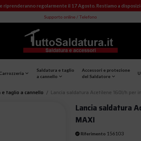
e riprenderanno regolarmente il 17 Agosto. Restiamo a disposiz
Supporto online / Telefono
Saldatura e taglio
Accessori e protezione
Carrozzeria
U
a cannello
del Saldatore
 e taglio a cannello
Lancia saldatura Acetilene 160l/h per
Lancia saldatura A
MAXI
156103
Riferimento