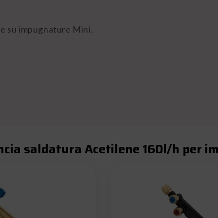
ile su impugnature Mini.
ncia saldatura Acetilene 160l/h per