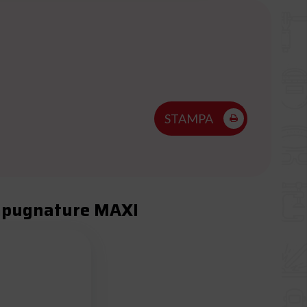
STAMPA
 impugnature MAXI