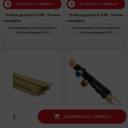
AGGIUNGI AL CARRELLO
AGGIUNGI AL CARRELLO
* Ordine gestito in 24h
* Pronta
* Ordine gestito in 24h
* Pronta
consegna
consegna
Una domanda su questo prodotto ?
Una domanda su questo prodotto ?
Clicca qui (supporto 7/7)
Clicca qui (supporto 7/7)
Bacchette saldobrasatura
Impugnatura MINI in

AGGIUNGI AL CARRELLO
Ottone-SI 2mm 1kg
alluminio per saldatura e
taglio