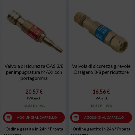
Valvola di sicurezza GAS 3/8
Valvola di sicurezza girevole
per impugnatura MAXI con
Ossigeno 3/8 per riduttore
portagomma
20,57 €
16,56 €
IVA incl.
IVA incl.
16,86 € + IVA
13,57 € + IVA
AGGIUNGI AL CARRELLO
AGGIUNGI AL CARRELLO
* Ordine gestito in 24h
* Pronta
* Ordine gestito in 24h
* Pronta