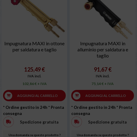
Impugnatura MAXI in ottone
Impugnatura MAXI in
per saldatura e taglio
alluminio per saldatura e
taglio
125,49 €
91,67 €
IVA incl.
IVA incl.
102,86 € + IVA
75,14 € + IVA
AGGIUNGI AL CARRELLO
AGGIUNGI AL CARRELLO
* Ordine gestito in 24h
* Pronta
* Ordine gestito in 24h
* Pronta
consegna
consegna
Spedizione gratuita
Spedizione gratuita
Una domanda su questo prodotto ?
Una domanda su questo prodotto ?