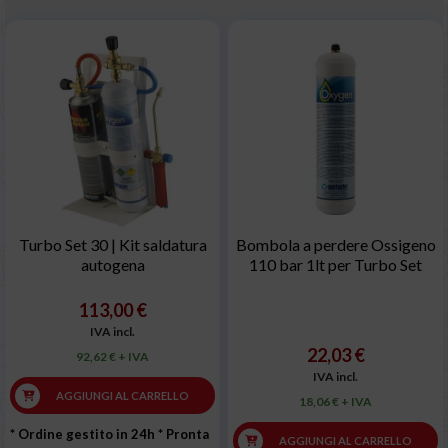
Turbo Set 30 | Kit saldatura
Bombola a perdere Ossigeno
autogena
110 bar 1lt per Turbo Set
113,00 €
IVA incl.
22,03 €
92,62 € + IVA
IVA incl.
AGGIUNGI AL CARRELLO
18,06 € + IVA
* Ordine gestito in 24h
* Pronta
AGGIUNGI AL CARRELLO