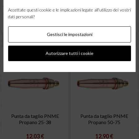
* Ordine gestito in 24h
* Pronta
* Ordine gestito in 24h
* Pronta
Accettate questi cookie e le implicazioni legate all'utilizzo dei vostri
consegna
consegna
dati personali?
Una domanda su questo prodotto ?
Una domanda su questo prodotto ?
Clicca qui (supporto 7/7)
Clicca qui (supporto 7/7)
Gestisci le impostazioni
Autorizzare tutti i cookie
Punta da taglio PNME
Punta da taglio PNME
Propano 25-38
Propano 50-75
12,03 €
12,90 €