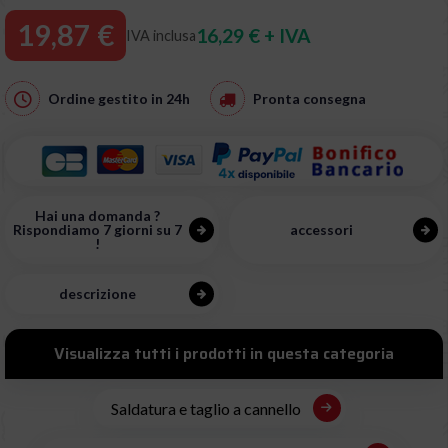
19,87 €
16,29 € + IVA
IVA inclusa
Ordine gestito in
24h
Pronta consegna
Hai una domanda ?
Rispondiamo 7 giorni su 7
accessori
!
descrizione
Visualizza tutti i prodotti in questa categoria
Saldatura e taglio a cannello