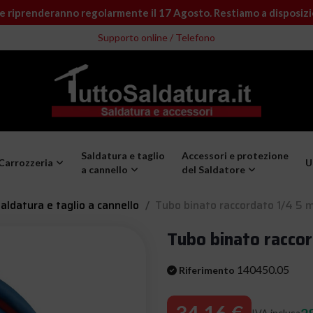
e riprenderanno regolarmente il 17 Agosto. Restiamo a disposiz
Supporto online / Telefono
Saldatura e taglio
Accessori e protezione
Carrozzeria
U
a cannello
del Saldatore
aldatura e taglio a cannello
Tubo binato raccordato 1/4 5 m
Tubo binato raccor
140450.05
Riferimento
34,16 €