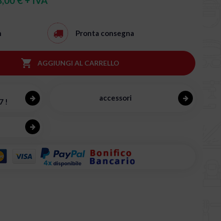
,00 € + IVA
h
Pronta consegna

AGGIUNGI AL CARRELLO
accessori
7 !