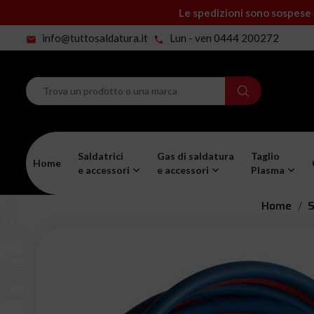
Le spedizioni sono sospese 
info@tuttosaldatura.it
Lun - ven 0444 200272
mail
phone
Saldatrici
Gas di saldatura
Taglio
Home
e accessori
e accessori
Plasma
Home
S