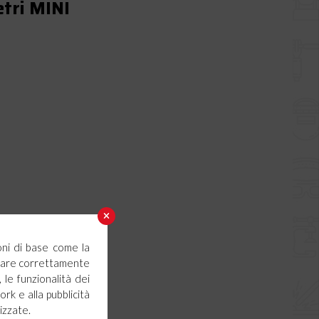
etri MINI
oni di base come la
ionare correttamente
 le funzionalità dei
ork e alla pubblicità
izzate.