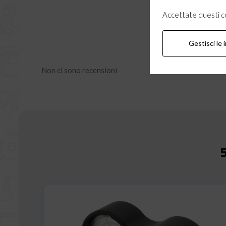
Accettate questi coo
Gestisci le 
Non ci sono recensioni
5