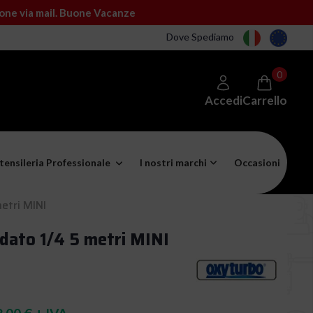
ione via mail. Buone Vacanze
Dove Spediamo
0
Accedi
Carrello
tensileria Professionale
I nostri marchi
Occasioni
etri MINI
dato 1/4 5 metri MINI