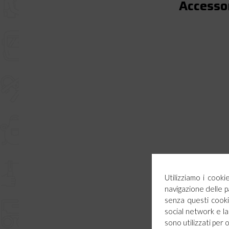
Accessor
Utilizziamo i cook
navigazione delle p
senza questi cookie
social network e la 
sono utilizzati per 