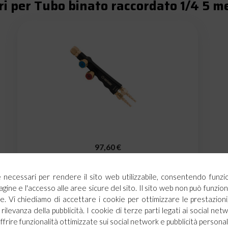
i per Tubo binato raccordato 1/4 5 m
97,60 €
AGGIUNGI AL CARRELLO
ie necessari per rendere il sito web utilizzabile, consentendo funzi
agine e l'accesso alle aree sicure del sito. Il sito web non può funz
Impugnatura MINI in alluminio per saldatura e
. Vi chiediamo di accettare i cookie per ottimizzare le prestazioni,
taglio
rilevanza della pubblicità. I cookie di terze parti legati ai social netw
offrire funzionalità ottimizzate sui social network e pubblicità personal