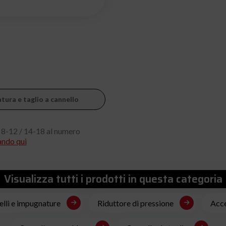
atura e taglio a cannello
 8-12 / 14-18 al numero
ando qui
Visualizza tutti i prodotti in questa categoria
lli e impugnature
Riduttore di pressione
Acce