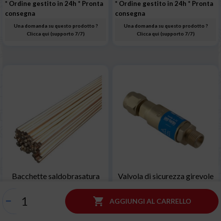
* Ordine gestito in 24h
* Pronta
* Ordine gestito in 24h
* Pronta
consegna
consegna
Una domanda su questo prodotto ?
Una domanda su questo prodotto ?
Clicca qui (supporto 7/7)
Clicca qui (supporto 7/7)
Bacchette saldobrasatura
Valvola di sicurezza girevole
Rame 2mm 1kg
Ossigeno 3/8 MAXI per
collegamento tubo

AGGIUNGI AL CARRELLO
raccordato-impugnatura