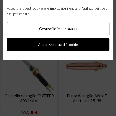
Pagamento da 3 a 18
* Ordine gestito in 24h
* Pronta
rate con PAGOLIGHT!
Accettate questi cookie e le implicazioni legate all'utilizzo dei vostri
consegna
dati personali?
Una domanda su questo prodotto ?
Una domanda su questo prodotto ?
Clicca qui (supporto 7/7)
Clicca qui (supporto 7/7)
Gestisci le impostazioni
Autorizzare tutti i cookie
Cannello da taglio CUTTER
Punta da taglio ANME
300 MAXI
Acetilene 25-38
167,30 €