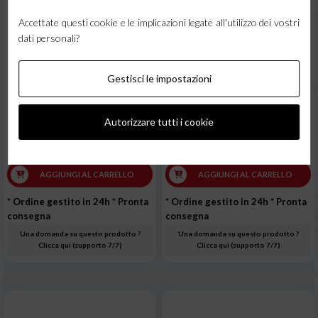
Accettate questi cookie e le implicazioni legate all'utilizzo dei vostri
dati personali?
Punta da taglio PNME
Punta da taglio PNME
Gestisci le impostazioni
Propano 25-38
Propano 50-75
12,03 €
12,90 €
Autorizzare tutti i cookie
IVA incl.
IVA incl.
9,86 € + IVA
10,57 € + IVA
AGGIUNGI AL CARRELLO
AGGIUNGI AL CARRELLO
* Ordine gestito in 24h
* Pronta
* Ordine gestito in 24h
* Pronta
consegna
consegna
Una domanda su questo prodotto ?
Una domanda su questo prodotto ?
Clicca qui (supporto 7/7)
Clicca qui (supporto 7/7)