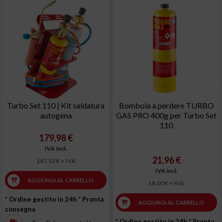
Turbo Set 110 | Kit saldatura
Bombola a perdere TURBO
autogena
GAS PRO 400g per Turbo Set
110
179,98 €
IVA incl.
21,96 €
147,52 € + IVA
IVA incl.
AGGIUNGI AL CARRELLO
18,00 € + IVA
* Ordine gestito in 24h
* Pronta
AGGIUNGI AL CARRELLO
consegna
* Ordine gestito in 24h
* Pronta