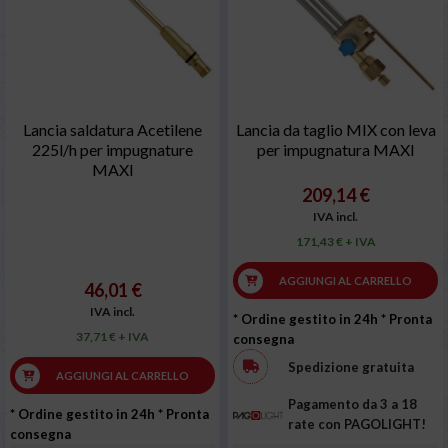
Lancia saldatura Acetilene
Lancia da taglio MIX con leva
225l/h per impugnature
per impugnatura MAXI
MAXI
209,14 €
IVA incl.
171,43 € + IVA
AGGIUNGI AL CARRELLO
46,01 €
IVA incl.
* Ordine gestito in 24h
* Pronta
37,71 € + IVA
consegna
Spedizione gratuita
AGGIUNGI AL CARRELLO
Pagamento da 3 a 18
* Ordine gestito in 24h
* Pronta
rate con PAGOLIGHT!
consegna