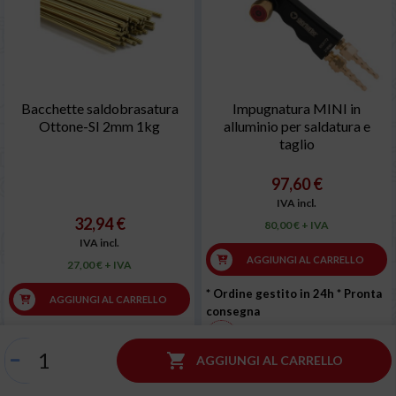
Bacchette saldobrasatura
Impugnatura MINI in
Ottone-SI 2mm 1kg
alluminio per saldatura e
taglio
97,60 €
IVA incl.
32,94 €
80,00 € + IVA
IVA incl.
AGGIUNGI AL CARRELLO
27,00 € + IVA
* Ordine gestito in 24h
* Pronta
AGGIUNGI AL CARRELLO
consegna
* Ordine gestito in 24h
* Pronta
Spedizione gratuita
consegna

AGGIUNGI AL CARRELLO
Una domanda su questo prodotto ?
Una domanda su questo prodotto ?
Clicca qui (supporto 7/7)
Clicca qui (supporto 7/7)