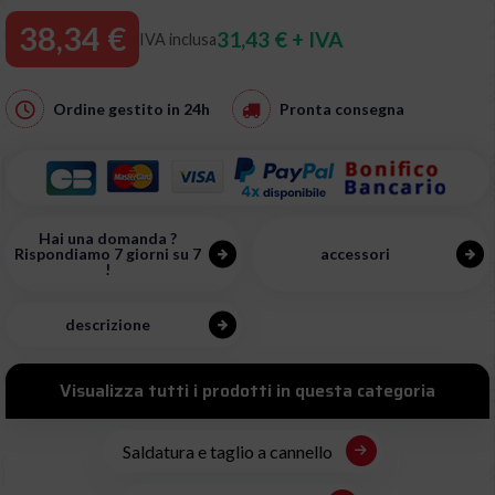
38,34 €
31,43 € + IVA
IVA inclusa
Ordine gestito in
24h
Pronta consegna
Hai una domanda ?
Rispondiamo 7 giorni su 7
accessori
!
descrizione
Visualizza tutti i prodotti in questa categoria
Saldatura e taglio a cannello