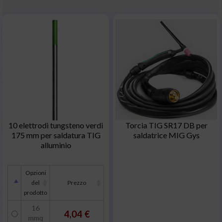
10 elettrodi tungsteno verdi
Torcia TIG SR17 DB per
175 mm per saldatura TIG
saldatrice MIG Gys
alluminio
Opzioni
del
Prezzo
prodotto
16
4,04 €
mmq