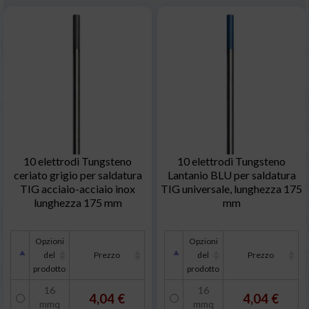
10 elettrodi Tungsteno
10 elettrodi Tungsteno
ceriato grigio per saldatura
Lantanio BLU per saldatura
TIG acciaio-acciaio inox
TIG universale, lunghezza 175
lunghezza 175 mm
mm
Opzioni
Opzioni
del
Prezzo
del
Prezzo
prodotto
prodotto
16
16
4,04 €
4,04 €
mmq
mmq