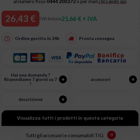
al numero fisso
0444 200272
o per mail
cliccando qui
26,43 €
21,66 € + IVA
IVA inclusa
Ordine gestito in
24h
Pronta consegna
Hai una domanda ?
Rispondiamo 7 giorni su 7
accessori
!
descrizione
Visualizza tutti i prodotti in questa categoria
Tutti gli accessori e consumabili TIG