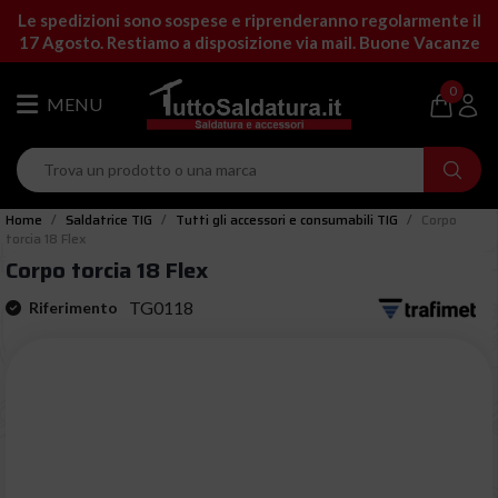
Le spedizioni sono sospese e riprenderanno regolarmente il
17 Agosto. Restiamo a disposizione via mail. Buone Vacanze
0
Home
Saldatrice TIG
Tutti gli accessori e consumabili TIG
Corpo
torcia 18 Flex
Corpo torcia 18 Flex
TG0118
Riferimento