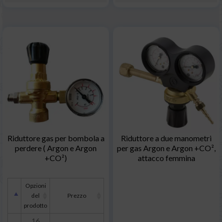
Riduttore gas per bombola a
Riduttore a due manometri
perdere ( Argon e Argon
per gas Argon e Argon +CO²,
+CO²)
attacco femmina
Opzioni
del
Prezzo
prodotto
16