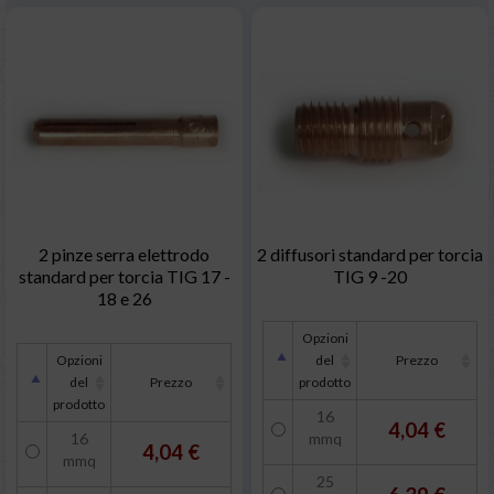
2 pinze serra elettrodo
2 diffusori standard per torcia
standard per torcia TIG 17 -
TIG 9 -20
18 e 26
Opzioni
Opzioni
del
Prezzo
del
Prezzo
prodotto
prodotto
16
4,04 €
16
mmq
4,04 €
mmq
25