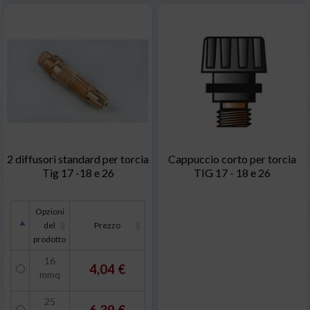
2 diffusori standard per torcia
Cappuccio corto per torcia
Tig 17 -18 e 26
TIG 17 - 18 e 26
Opzioni
del
Prezzo
prodotto
16
4,04 €
mmq
25