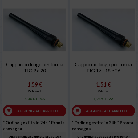
Cappuccio lungo per torcia
Cappuccio lungo per torcia
TIG 9 e 20
TIG 17 - 18 e 26
1,59 €
1,51 €
IVA incl.
IVA incl.
1,30 € + IVA
1,24 € + IVA
AGGIUNGI AL CARRELLO
AGGIUNGI AL CARRELLO
* Ordine gestito in 24h
* Pronta
* Ordine gestito in 24h
* Pronta
consegna
consegna
Una domanda su questo prodotto ?
Una domanda su questo prodotto ?