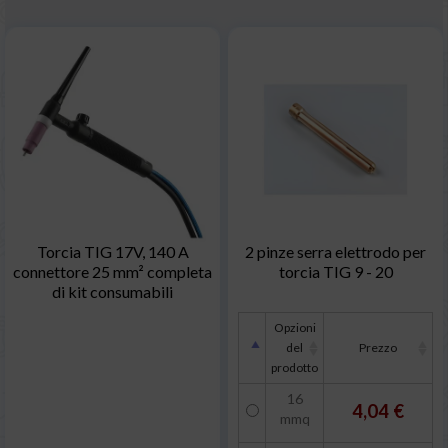
Torcia TIG 17V, 140 A
2 pinze serra elettrodo per
connettore 25 mm² completa
torcia TIG 9 - 20
di kit consumabili
Opzioni
del
Prezzo
prodotto
16
4,04 €
mmq