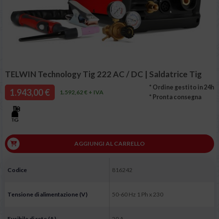
TELWIN Technology Tig 222 AC / DC | Saldatrice Tig
* Ordine gestito in 24h
1.943,00 €
1.592,62 € + IVA
* Pronta consegna
AGGIUNGI AL CARRELLO
Codice
816242
Tensione di alimentazione (V)
50-60 Hz 1 Ph x 230
Fusibile di rete (A)
20 A