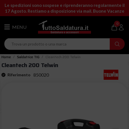
Le spedizioni sono sospese e riprenderanno regolarmente il
17 Agosto. Restiamo a disposizione via mail. Buone Vacanze
0
Home
Saldatrice TIG
Cleantech 200 Telwin
Cleantech 200 Telwin
850020
Riferimento