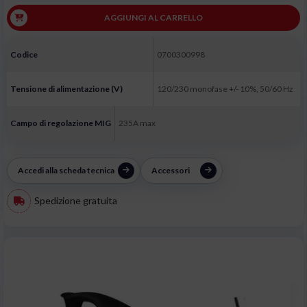
AGGIUNGI AL CARRELLO
Codice
0700300998
Tensione di alimentazione (V)
120/230 monofase +/- 10%, 50/60 Hz
Campo di regolazione MIG
235A max
Accedi alla scheda tecnica
Accessori
Spedizione gratuita