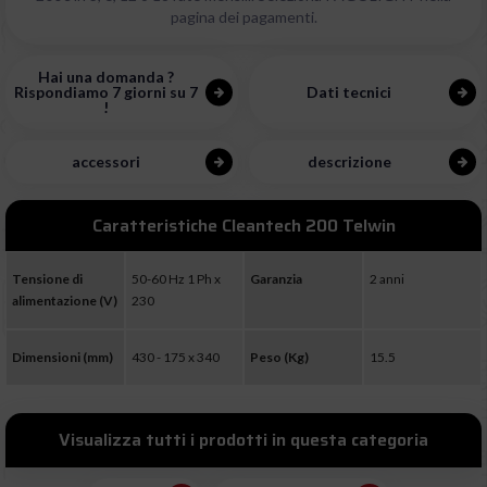
pagina dei pagamenti.
Hai una domanda ?
Rispondiamo 7 giorni su 7
Dati tecnici
!
accessori
descrizione
Caratteristiche Cleantech 200 Telwin
Tensione di
50-60 Hz 1 Ph x
Garanzia
2 anni
alimentazione (V)
230
Dimensioni (mm)
430 - 175 x 340
Peso (Kg)
15.5
Visualizza tutti i prodotti in questa categoria