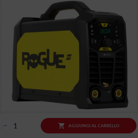

AGGIUNGI AL CARRELLO
ESAB Rogue ET 181ip | Saldatrice Tig
* Ordine gestito in 24h