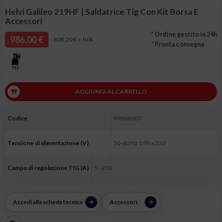
Helvi Galileo 219HF | Saldatrice Tig Con Kit Borsa E
Accessori
* Ordine gestito in 24h
986,00 €
808,20 € + IVA
* Pronta consegna
AGGIUNGI AL CARRELLO
Codice
99806007
Tensione di alimentazione (V)
50-60 Hz 1 Ph x 230
Campo di regolazione TIG (A)
5 - 200
Accedi alla scheda tecnica
Accessori