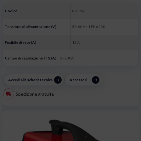
Codice
061996
Tensione di alimentazione (V)
50-60 Hz 1 Ph x 230
Fusibile di rete (A)
16 A
Campo di regolazione TIG (A)
5 - 230A
Accedi alla scheda tecnica
Accessori
Spedizione gratuita