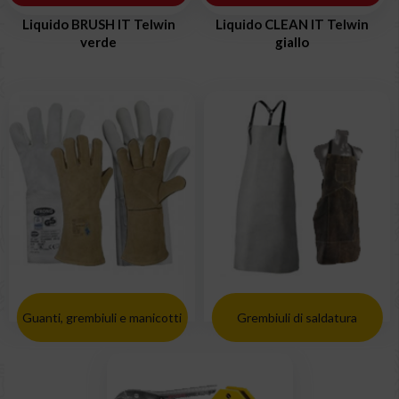
Liquido BRUSH IT Telwin
Liquido CLEAN IT Telwin
verde
giallo
Guanti, grembiuli e manicotti
Grembiuli di saldatura