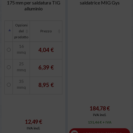
175 mm per saldatura TIG
saldatrice MIG Gys
alluminio
Opzioni
del
Prezzo
prodotto
16
4,04 €
mmq
25
6,39 €
mmq
35
8,95 €
mmq
184,78 €
IVA incl.
12,49 €
151,46 € + IVA
IVA incl.