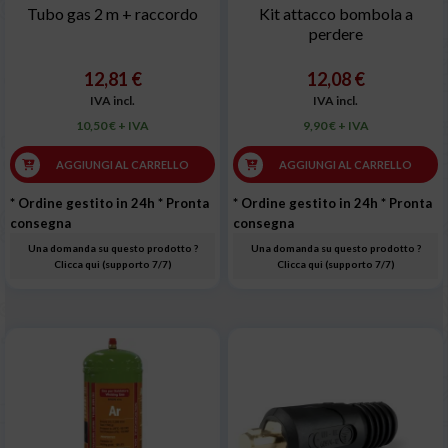
Tubo gas 2 m + raccordo
Kit attacco bombola a
perdere
12,81 €
12,08 €
IVA incl.
IVA incl.
10,50 € + IVA
9,90 € + IVA
AGGIUNGI AL CARRELLO
AGGIUNGI AL CARRELLO
* Ordine gestito in 24h
* Pronta
* Ordine gestito in 24h
* Pronta
consegna
consegna
Una domanda su questo prodotto ?
Una domanda su questo prodotto ?
Clicca qui (supporto 7/7)
Clicca qui (supporto 7/7)