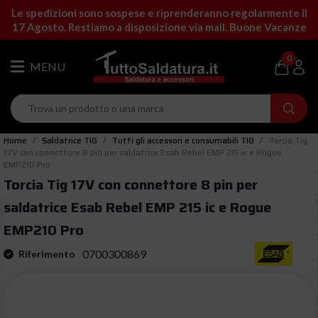
Le spedizioni sono sospese e riprenderanno regolarmente il
17 Agosto. Restiamo a disposizione via mail. Buone Vacanze
0
Home
Saldatrice TIG
Tutti gli accessori e consumabili TIG
Torcia Tig
17V con connettore 8 pin per saldatrice Esab Rebel EMP 215 ic e Rogue
EMP210 Pro
Torcia Tig 17V con connettore 8 pin per
saldatrice Esab Rebel EMP 215 ic e Rogue
EMP210 Pro
0700300869
Riferimento