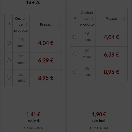
18 e 26
Opzioni
Opzioni
del
Prezzo
del
Prezzo
prodotto
prodotto
16
4,04 €
16
mmq
4,04 €
mmq
25
6,39 €
25
mmq
6,39 €
mmq
35
8,95 €
35
mmq
8,95 €
mmq
1,41 €
1,90 €
IVA incl.
IVA incl.
1,16 € + IVA
1,56 € + IVA