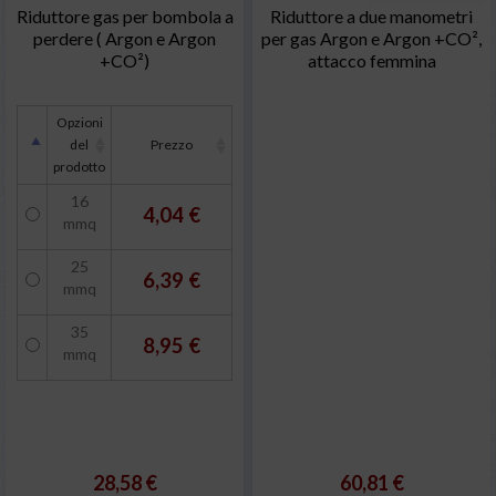
Riduttore gas per bombola a
Riduttore a due manometri
perdere ( Argon e Argon
per gas Argon e Argon +CO²,
+CO²)
attacco femmina
Opzioni
del
Prezzo
prodotto
16
4,04 €
mmq
25
6,39 €
mmq
35
8,95 €
mmq
28,58 €
60,81 €