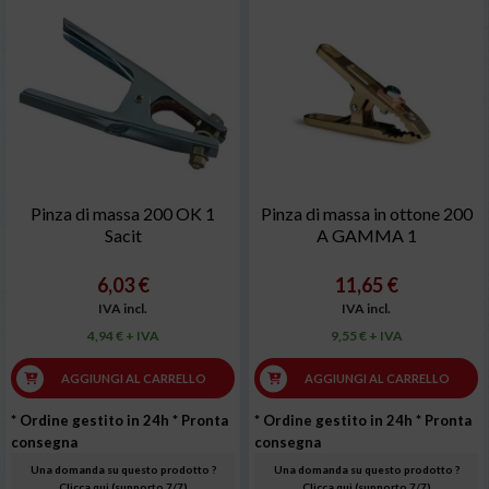
Pinza di massa 200 OK 1
Pinza di massa in ottone 200
Sacit
A GAMMA 1
6,03 €
11,65 €
IVA incl.
IVA incl.
4,94 € + IVA
9,55 € + IVA
AGGIUNGI AL CARRELLO
AGGIUNGI AL CARRELLO
* Ordine gestito in 24h
* Pronta
* Ordine gestito in 24h
* Pronta
consegna
consegna
Una domanda su questo prodotto ?
Una domanda su questo prodotto ?
Clicca qui (supporto 7/7)
Clicca qui (supporto 7/7)