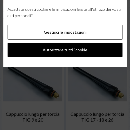
AGGIUNGI AL CARRELLO
AGGIUNGI AL CARRELLO
Accettate questi cookie e le implicazioni legate all'utilizzo dei vostri
* Ordine gestito in 24h
* Pronta
* Ordine gestito in 24h
* Pronta
dati personali?
consegna
consegna
Una domanda su questo prodotto ?
Una domanda su questo prodotto ?
Clicca qui (supporto 7/7)
Clicca qui (supporto 7/7)
Gestisci le impostazioni
Autorizzare tutti i cookie
Cappuccio lungo per torcia
Cappuccio lungo per torcia
TIG 9 e 20
TIG 17 - 18 e 26