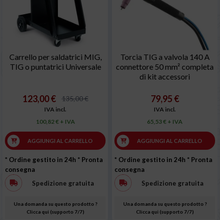
Carrello per saldatrici MIG,
Torcia TIG a valvola 140 A
TIG o puntatrici Universale
connettore 50 mm² completa
di kit accessori
123,00 €
79,95 €
135,00 €
IVA incl.
IVA incl.
100,82 € + IVA
65,53 € + IVA
AGGIUNGI AL CARRELLO
AGGIUNGI AL CARRELLO
* Ordine gestito in 24h
* Pronta
* Ordine gestito in 24h
* Pronta
consegna
consegna
Spedizione gratuita
Spedizione gratuita
Una domanda su questo prodotto ?
Una domanda su questo prodotto ?
Clicca qui (supporto 7/7)
Clicca qui (supporto 7/7)