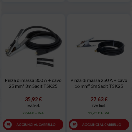
Pinza di massa 300 A + cavo
Pinza di massa 250 A + cavo
25 mm² 3m Sacit TSK25
16 mm² 3m Sacit TSK25
35,92 €
27,63 €
IVA incl.
IVA incl.
29,44 € + IVA
22,65 € + IVA
AGGIUNGI AL CARRELLO
AGGIUNGI AL CARRELLO