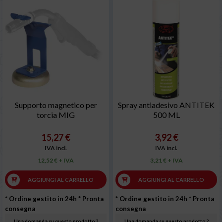
Supporto magnetico per
Spray antiadesivo ANTITEK
torcia MIG
500 ML
15,27 €
3,92 €
IVA incl.
IVA incl.
12,52 € + IVA
3,21 € + IVA
AGGIUNGI AL CARRELLO
AGGIUNGI AL CARRELLO
* Ordine gestito in 24h
* Pronta
* Ordine gestito in 24h
* Pronta
consegna
consegna
Una domanda su questo prodotto ?
Una domanda su questo prodotto ?