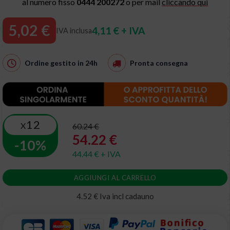
al numero fisso
0444 200272
o per mail
cliccando qui
5,02 €
4,11 € + IVA
IVA inclusa
Ordine gestito in
24h
Pronta consegna
12
X
60.24 €
54.22 €
-10%
44.44 € + IVA
AGGIUNGI AL CARRELLO
4.52 € Iva incl cadauno