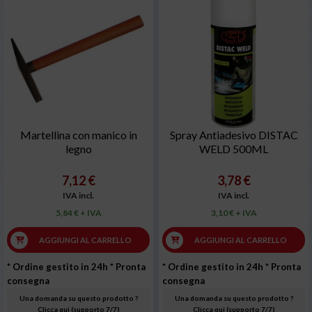
Martellina con manico in
Spray Antiadesivo DISTAC
legno
WELD 500ML
7,12 €
3,78 €
IVA incl.
IVA incl.
5,84 € + IVA
3,10 € + IVA
AGGIUNGI AL CARRELLO
AGGIUNGI AL CARRELLO
* Ordine gestito in 24h
* Pronta
* Ordine gestito in 24h
* Pronta
consegna
consegna
Una domanda su questo prodotto ?
Una domanda su questo prodotto ?
Clicca qui (supporto 7/7)
Clicca qui (supporto 7/7)