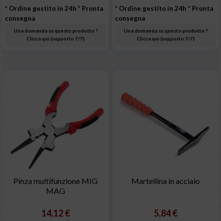
* Ordine gestito in 24h
* Pronta
* Ordine gestito in 24h
* Pronta
consegna
consegna
Una domanda su questo prodotto ?
Una domanda su questo prodotto ?
Clicca qui (supporto 7/7)
Clicca qui (supporto 7/7)
Pinza multifunzione MIG
Martellina in acciaio
MAG
14,12 €
5,84 €