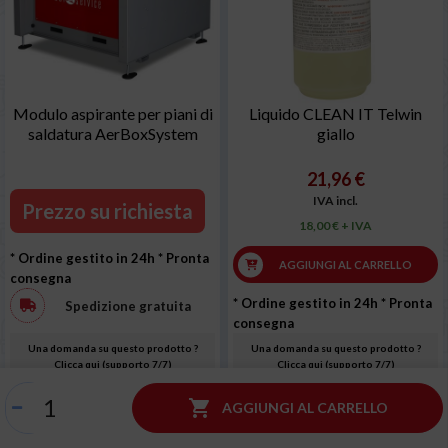
Modulo aspirante per piani di
Liquido CLEAN IT Telwin
saldatura AerBoxSystem
giallo
21,96 €
IVA incl.
Prezzo su richiesta
18,00 € + IVA
* Ordine gestito in 24h
* Pronta
AGGIUNGI AL CARRELLO
consegna
* Ordine gestito in 24h
* Pronta
Spedizione gratuita
consegna
Una domanda su questo prodotto ?
Una domanda su questo prodotto ?
Clicca qui (supporto 7/7)
Clicca qui (supporto 7/7)

AGGIUNGI AL CARRELLO