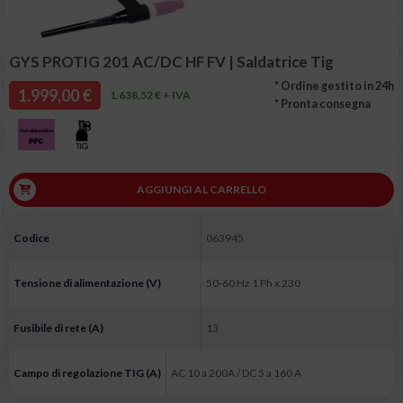
GYS PROTIG 201 AC/DC HF FV | Saldatrice Tig
* Ordine gestito in 24h
1.999,00 €
1.638,52 € + IVA
* Pronta consegna
AGGIUNGI AL CARRELLO
Codice
063945
Tensione di alimentazione (V)
50-60 Hz 1 Ph x 230
Fusibile di rete (A)
13
Campo di regolazione TIG (A)
AC 10 a 200A / DC 5 a 160 A