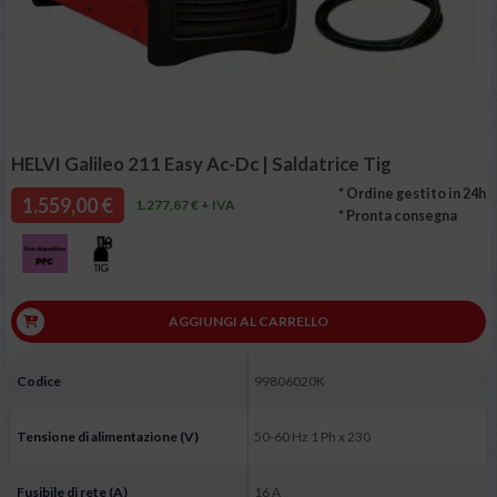
HELVI Galileo 211 Easy Ac-Dc | Saldatrice Tig
* Ordine gestito in 24h
1.559,00 €
1.277,87 € + IVA
* Pronta consegna
AGGIUNGI AL CARRELLO
Codice
99806020K
Tensione di alimentazione (V)
50-60 Hz 1 Ph x 230
Fusibile di rete (A)
16 A