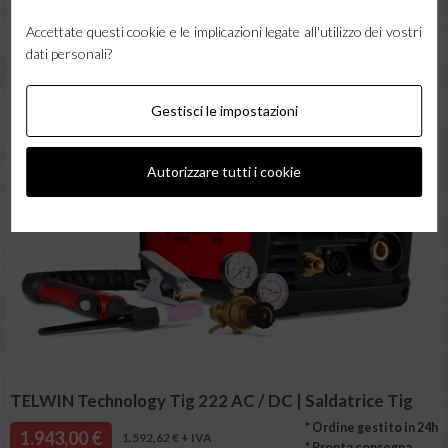
Accettate questi cookie e le implicazioni legate all'utilizzo dei vostri
dati personali?
Gestisci le impostazioni
Autorizzare tutti i cookie
TELWIN Technology Tig 222 AC / DC | Saldatrice Tig
* Ordine gestito in 24h
1.943,00 €
1.592,62 € + IVA
* Pronta consegna