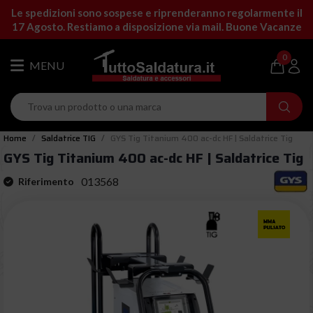
Le spedizioni sono sospese e riprenderanno regolarmente il
17 Agosto. Restiamo a disposizione via mail. Buone Vacanze
0
Home
Saldatrice TIG
GYS Tig Titanium 400 ac-dc HF | Saldatrice Tig
GYS Tig Titanium 400 ac-dc HF | Saldatrice Tig
013568
Riferimento