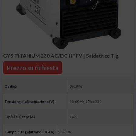
GYS TITANIUM 230 AC/DC HF FV | Saldatrice Tig
Prezzo su richiesta
Codice
061996
Tensione di alimentazione (V)
50-60 Hz 1 Ph x 230
Fusibile di rete (A)
16 A
Campo di regolazione TIG (A)
5 - 230A