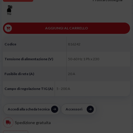
AGGIUNGI AL CARRELLO
Codice
816242
Tensione di alimentazione (V)
50-60 Hz 1 Ph x 230
Fusibile di rete (A)
20 A
Campo di regolazione TIG (A)
5 - 200 A
Accedi alla scheda tecnica
Accessori
Spedizione gratuita