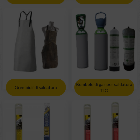
Bombole di gas per saldatura
Grembiuli di saldatura
TIG