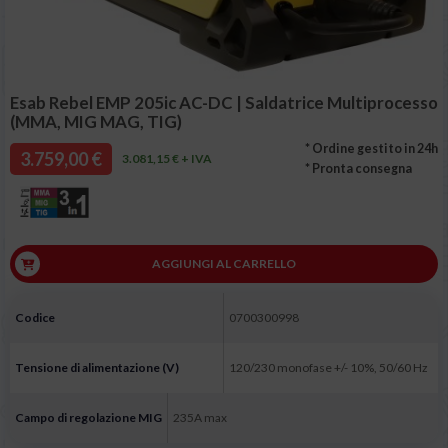
Esab Rebel EMP 205ic AC-DC | Saldatrice Multiprocesso
(MMA, MIG MAG, TIG)
* Ordine gestito in 24h
3.759,00 €
3.081,15 € + IVA
* Pronta consegna
AGGIUNGI AL CARRELLO
Codice
0700300998
Tensione di alimentazione (V)
120/230 monofase +/- 10%, 50/60 Hz
Campo di regolazione MIG
235A max