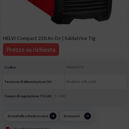
HELVI Compact 220 Ac-Dc | Saldatrice Tig
Prezzo su richiesta
Codice
99805977k
Tensione di alimentazione (V)
50-60 Hz 1 Ph x 230
Campo di regolazione TIG (A)
5 - 200
Accedi alla scheda tecnica
Accessori
Spedizione gratuita