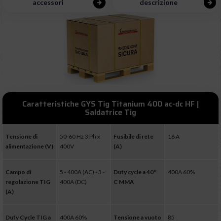
accessori
descrizione
Caratteristiche GYS Tig Titanium 400 ac-dc HF |
Saldatrice Tig
Tensione di
50-60 Hz 3 Ph x
Fusibile di rete
16 A
alimentazione (V)
400V
(A)
Campo di
5 - 400A (AC) - 3 -
Duty cycle a 40°
400A 60%
regolazione TIG
400A (DC)
C MMA
(A)
Duty Cycle TIG a
400A 60%
Tensione a vuoto
85