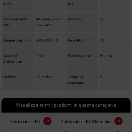
40° C
(V)
Materiali saldabili
Alluminio, acciaio,
Ventilata
Si
TIG
inox, rame...
Dimensioni (mm)
680x800x540
Peso (Kg)
43
Grado di
IP 23
Fabbricazione
Francia
protezione
Utilizzo
Industriale
Tempo di
5 - 7
consegna
Visualizza tutti i prodotti in questa categoria
Saldatrice TIG
Saldatrice TIG Alluminio