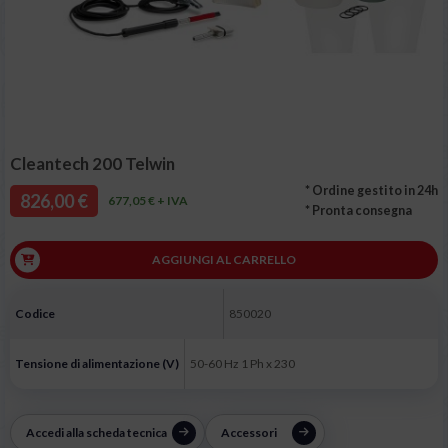
Cleantech 200 Telwin
* Ordine gestito in 24h
826,00 €
677,05 € + IVA
* Pronta consegna
AGGIUNGI AL CARRELLO
Codice
850020
Tensione di alimentazione (V)
50-60 Hz 1 Ph x 230
Accedi alla scheda tecnica
Accessori