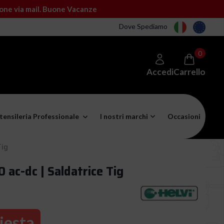
ione via mail. Buone Vacanze
Dove Spediamo
0
Accedi
Carrello
tensileria Professionale
I nostri marchi
Occasioni
Tig
ac-dc | Saldatrice Tig
iesta