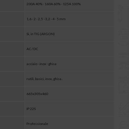
200A 40% - 160A 60% - 125A 100%
1,6 - 2 - 2,5 - 3,2 - 4 - 5 mm
Si, in TIG (ARGON)
AC / DC
acciaio - inox - ghisa
rutili, basici, inox, ghisa..
665x305x460
IP 22S
Professionale