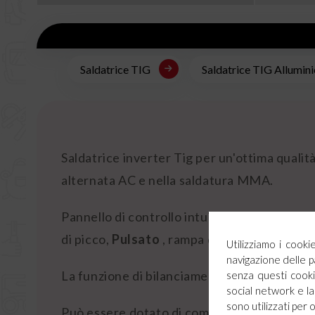
Saldatrice TIG
Saldatrice TIG Allumini
Saldatrice inverter Tig per un'ottima qualità
alternata AC e nella saldatura MMA.
Pannello di controllo intuitivo con facile s
di picco,
Pulsato
, rampa di discesa e salita,
Utilizziamo i cook
navigazione delle p
La funzione di bilanciamento permette di reg
senza questi cookie
social network e la 
sono utilizzati per 
Può essere dotato di comando distanza o a 