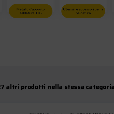
Metallo d'apporto
Utensili e accessori per la
saldatura TIG
Saldatura
7 altri prodotti nella stessa categori