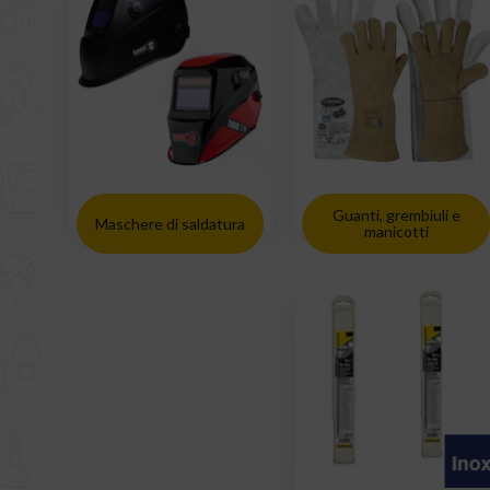
Guanti, grembiuli e
Maschere di saldatura
manicotti