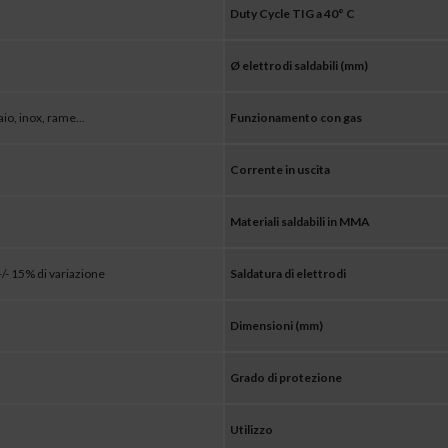
Duty Cycle TIG a 40° C
Ø elettrodi saldabili (mm)
io, inox, rame...
Funzionamento con gas
Corrente in uscita
Materiali saldabili in MMA
+/- 15% di variazione
Saldatura di elettrodi
Dimensioni (mm)
Grado di protezione
Utilizzo