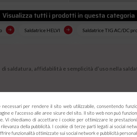
Visualizza tutti i prodotti in questa categoria
o
Saldatrice HELVI
Saldatrice TIG AC/DC pro
 di saldatura, affidabilità e semplicità d’uso nella sal
elezione dei parametri di saldatura come ad esempio la c
 pre e post gas.
ie necessari per rendere il sito web utilizzabile, consentendo funzi
agine e l'accesso alle aree sicure del sito. Il sito web non può funz
olare il rapporto tra penetrazione e la pulizia del bagn
. Vi chiediamo di accettare i cookie per ottimizzare le prestazioni,
rilevanza della pubblicità. I cookie di terze parti legati ai social netw
offrire funzionalità ottimizzate sui social network e pubblicità personal
pedale opzionale.