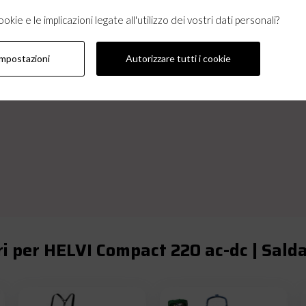
kie e le implicazioni legate all'utilizzo dei vostri dati personali?
ia alimentare, automotive.
impostazioni
Autorizzare tutti i cookie
vorativi anche in versione raffreddata ad acqua ed eve
i per HELVI Compact 220 ac-dc | Salda