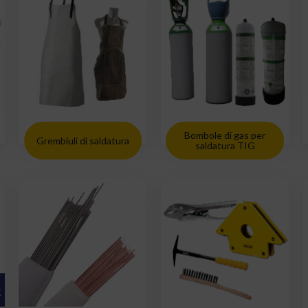
Bombole di gas per
Grembiuli di saldatura
saldatura TIG