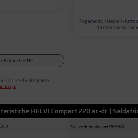
Pagamento rateale in tutta s
18 rate mensili. S
ia Saldatrice TIG
 8-12 / 14-18 al numero
ando qui
teristiche HELVI Compact 220 ac-dc | Saldatri
x 230
Campo di regolazione MMA (A)