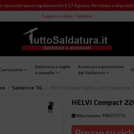
e riprenderanno regolarmente il 17 Agosto. Restiamo a disposiz
Supporto online / Telefono
Saldatura e taglio
Accessori e protezione
Carrozzeria
U
a cannello
del Saldatore
me
Saldatrice TIG
HELVI Compact 220 ac-dc | Saldatrice 
HELVI Compact 220 
99805977k
Riferimento
Prezzo su rich