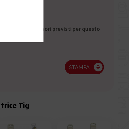
ntuali altri accessori previsti per questo
STAMPA
trice Tig