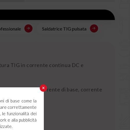
fessionale
Saldatrice TIG pulsata
datura TIG in corrente continua DC e
orrente iniziale, corrente di base, corrente
oni di base come la
ionare correttamente
o di saldatura.
 le funzionalità dei
ork e alla pubblicità
izzate.