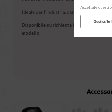
Accettate questi coo
Ideale per l’industria, carpenteria, industr
Gestisci le 
Disponibile su richiesta in 2 - 3 giorni la
modello.
Accessor