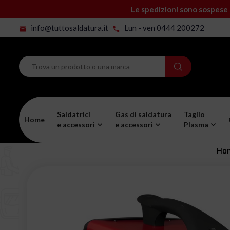
Le spedizioni sono sospese 
info@tuttosaldatura.it
Lun - ven 0444 200272
mail
phone
Saldatrici
Gas di saldatura
Taglio
Home
e accessori
e accessori
Plasma
Ho