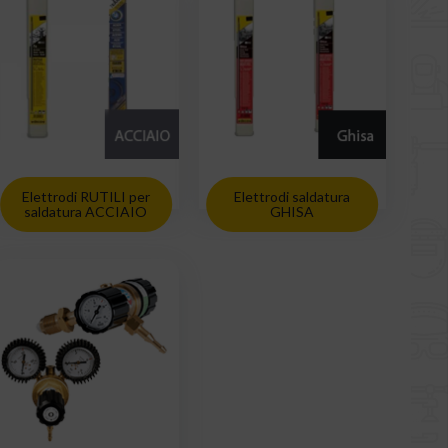
Elettrodi RUTILI per
Elettrodi saldatura
saldatura ACCIAIO
GHISA