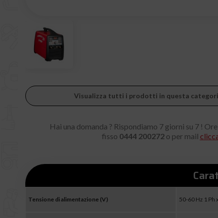
Visualizza tutti i prodotti in questa categor
Hai una domanda ? Rispondiamo 7 giorni su 7 ! Ore
fisso
0444 200272
o per mail
clicc
Carat
Tensione di alimentazione (V)
50-60 Hz 1 Ph 