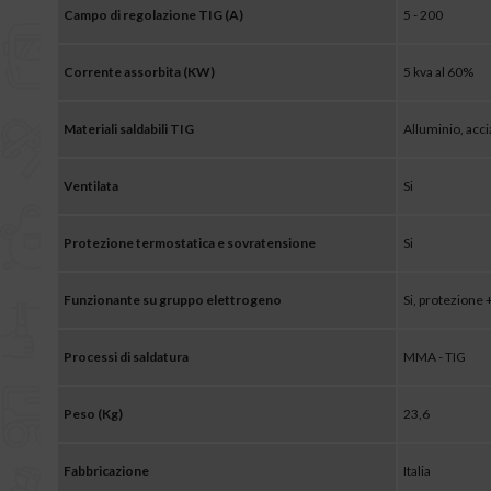
Campo di regolazione TIG (A)
5 - 200
Corrente assorbita (KW)
5 kva al 60%
Materiali saldabili TIG
Alluminio, accia
Ventilata
Si
Protezione termostatica e sovratensione
Si
Funzionante su gruppo elettrogeno
Si, protezione 
Processi di saldatura
MMA - TIG
Peso (Kg)
23,6
Fabbricazione
Italia