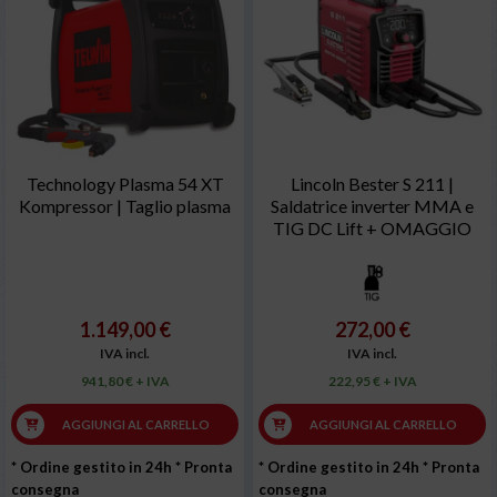
Technology Plasma 54 XT
Lincoln Bester S 211 |
Kompressor | Taglio plasma
Saldatrice inverter MMA e
TIG DC Lift + OMAGGIO
1.149,00 €
272,00 €
IVA incl.
IVA incl.
941,80 € + IVA
222,95 € + IVA
AGGIUNGI AL CARRELLO
AGGIUNGI AL CARRELLO
* Ordine gestito in 24h
* Pronta
* Ordine gestito in 24h
* Pronta
consegna
consegna