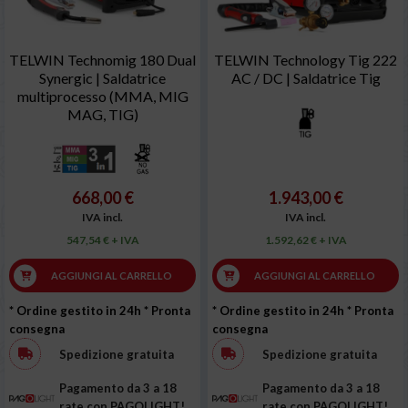
TELWIN Technomig 180 Dual
TELWIN Technology Tig 222
Synergic | Saldatrice
AC / DC | Saldatrice Tig
multiprocesso (MMA, MIG
MAG, TIG)
668,00 €
1.943,00 €
IVA incl.
IVA incl.
547,54 € + IVA
1.592,62 € + IVA
AGGIUNGI AL CARRELLO
AGGIUNGI AL CARRELLO
* Ordine gestito in 24h
* Pronta
* Ordine gestito in 24h
* Pronta
consegna
consegna
Spedizione gratuita
Spedizione gratuita
Pagamento da 3 a 18
Pagamento da 3 a 18
rate con PAGOLIGHT!
rate con PAGOLIGHT!