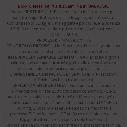
Box 46 elettrodi rutili 2.5mm INE in OMAGGIO
Nuova
BESTER S 211
di Lincoln Electric. Progettata per
saldature qualitative e utilizzo leggero, non intensivo.
Con un peso di 3,5 kg, è ultraleggera e portatile, e la potenza
di 200 A consente di saldare gli elettrodi più diffusi, come il
7018 e il 6013.
PROCESSI:
- MMA
e
Lift TIG
CONTROLLO PRECISO
-
Hot Start e Arc Force regolabili per
una partenza ed un controllo dell’arco perfetto.
INTERFACC
IA SEMPLICE ED INTUITIVA
-
Display digitale
luminoso con comandi intuitivi e guida alle dimensioni degli
elettrodi: ideale per principianti e professionisti
.
COMPATIBILE CON MOTOGENERATORE
-
Prestazioni
affidabili anche in luoghi remoti
EFFICENZA ENERGERTICA
-
Funziona
con la normale
alimentazione di rete 230V con basso consumo (5–12A).
Adatta per la saldatura di elettrodi rutili, basici, inox, ghisa…
con diametro dai 1,6 a 4 millimetri; connessioni
DINSE da
50
mmq. E’ possibile eseguire saldature mediante il
processo
TIG ad innesco LIFT
su ferro e acciaio inox
con
l’aggiunta di una torcia con valvola (opzionale)
Protezione da sovratensione in ingresso, protezione termica,