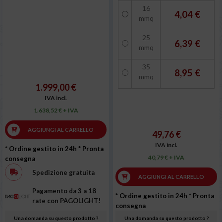
16
4,04 €
mmq
25
6,39 €
mmq
35
8,95 €
mmq
1.999,00 €
IVA incl.
1.638,52 € + IVA
AGGIUNGI AL CARRELLO
49,76 €
IVA incl.
* Ordine gestito in 24h
* Pronta
40,79 € + IVA
consegna
Spedizione gratuita
AGGIUNGI AL CARRELLO
Pagamento da 3 a 18
* Ordine gestito in 24h
* Pronta
rate con PAGOLIGHT!
consegna
Una domanda su questo prodotto ?
Una domanda su questo prodotto ?