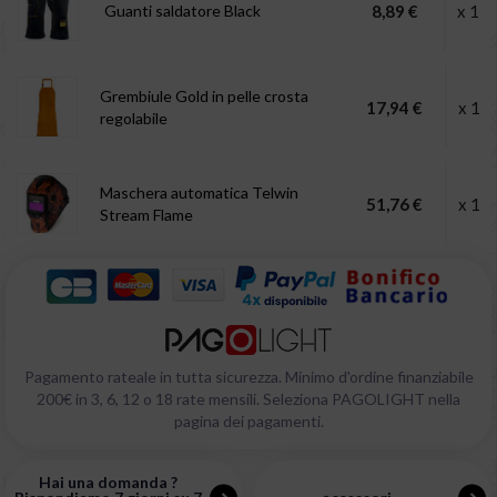
Guanti saldatore Black
8,89 €
x 1
Grembiule Gold in pelle crosta
17,94 €
x 1
regolabile
Maschera automatica Telwin
51,76 €
x 1
Stream Flame
Pagamento rateale in tutta sicurezza. Minimo d'ordine finanziabile
200€ in 3, 6, 12 o 18 rate mensili. Seleziona PAGOLIGHT nella
pagina dei pagamenti.
Hai una domanda ?