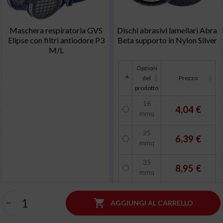
Maschera respiratoria GVS
Dischi abrasivi lamellari Abra
Elipse con filtri antiodore P3
Beta supporto in Nylon Silver
M/L
Opzioni
del
Prezzo
prodotto
16
4,04 €
mmq
25
6,39 €
mmq
35
8,95 €
mmq

AGGIUNGI AL CARRELLO