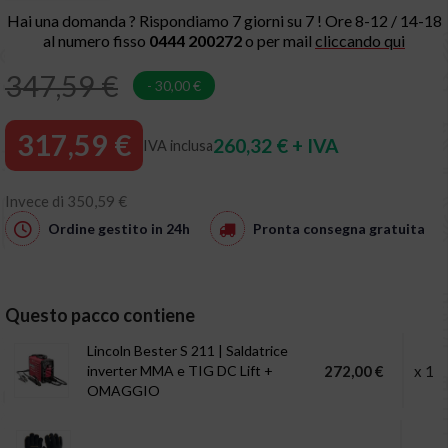
Hai una domanda ? Rispondiamo 7 giorni su 7 ! Ore 8-12 / 14-18
al numero fisso
0444 200272
o per mail
cliccando qui
347,59 €
- 30,00 €
317,59 €
260,32 € + IVA
IVA inclusa
Invece di 350,59 €
Ordine gestito in
24h
Pronta consegna
gratuita
Questo pacco contiene
Lincoln Bester S 211 | Saldatrice
inverter MMA e TIG DC Lift +
272,00 €
x 1
OMAGGIO