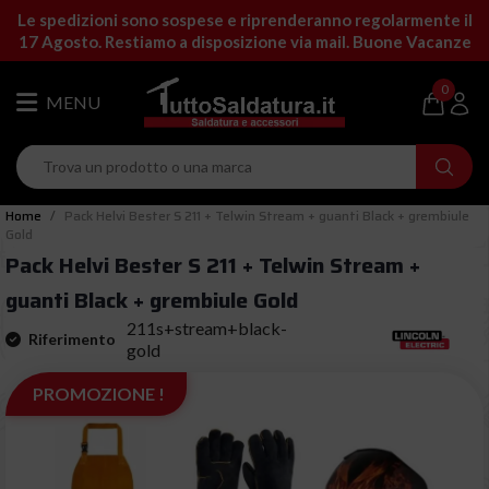
Le spedizioni sono sospese e riprenderanno regolarmente il
17 Agosto. Restiamo a disposizione via mail. Buone Vacanze
0
Home
Pack Helvi Bester S 211 + Telwin Stream + guanti Black + grembiule
Gold
Pack Helvi Bester S 211 + Telwin Stream +
guanti Black + grembiule Gold
211s+stream+black-
Riferimento
gold
PROMOZIONE !