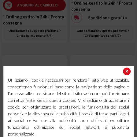
* Ordine gestito in 24h
* Pronta
AGGIUNGI AL CARRELLO
consegna
* Ordine gestito in 24h
* Pronta
Spedizione gratuita
consegna
Una domanda su questo prodotto ?
Una domanda su questo prodotto ?
Clicca qui (supporto 7/7)
Clicca qui (supporto 7/7)
Utilizziamo i cookie necessari per rendere il sito web utilizzabile,
consentendo funzioni di base come la navigazione delle pagine e
l'accesso alle aree sicure del sito. Il sito web non può funzionare
correttamente senza questi cookie. Vi chiediamo di accettare i
cookie per ottimizzare le prestazioni, le funzionalità dei social
network e la rilevanza della pubblicità. I cookie di terze parti legati
ai social network e alla pubblicità sono utilizzati per offrire
Maschera manuale in fibra
Lente di protezione esterna
funzionalità ottimizzate sui social network e pubblicità
601HP completa di vetri
per maschera ESAB SAVAGE
personalizzate.
A40