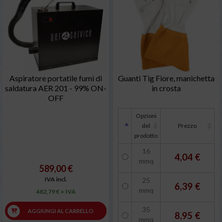
Aspiratore portatile fumi di
Guanti Tig Fiore, manichetta
saldatura AER 201 - 99% ON-
in crosta
OFF
Opzioni
del
Prezzo
prodotto
16
4,04 €
mmq
589,00 €
IVA incl.
25
6,39 €
mmq
482,79 € + IVA
35
AGGIUNGI AL CARRELLO
8,95 €
mmq