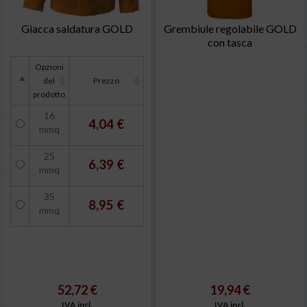
Giacca saldatura GOLD
Grembiule regolabile GOLD
con tasca
Opzioni
del
Prezzo
prodotto
16
4,04 €
mmq
25
6,39 €
mmq
35
8,95 €
mmq
52,72 €
19,94 €
IVA incl.
IVA incl.