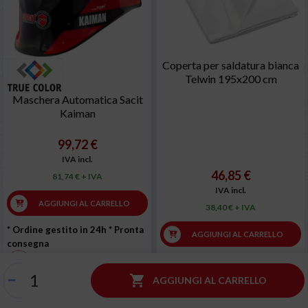
Coperta per saldatura bianca
Telwin 195x200 cm
Maschera Automatica Sacit
Kaiman
99,72 €
IVA incl.
46,85 €
81,74 € + IVA
IVA incl.
AGGIUNGI AL CARRELLO
38,40 € + IVA
* Ordine gestito in 24h
* Pronta
AGGIUNGI AL CARRELLO
consegna
* Ordine gestito in 24h
* Pronta
Spedizione gratuita
consegna

AGGIUNGI AL CARRELLO
Una domanda su questo prodotto ?
Una domanda su questo prodotto ?
Clicca qui (supporto 7/7)
Clicca qui (supporto 7/7)