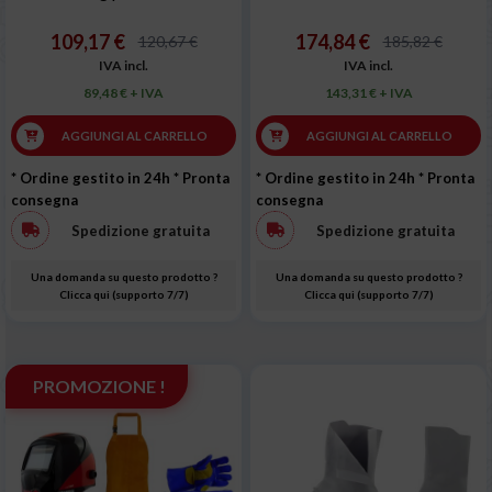
109,17 €
174,84 €
120,67 €
185,82 €
IVA incl.
IVA incl.
89,48 € + IVA
143,31 € + IVA
AGGIUNGI AL CARRELLO
AGGIUNGI AL CARRELLO
* Ordine gestito in 24h
* Pronta
* Ordine gestito in 24h
* Pronta
consegna
consegna
Spedizione gratuita
Spedizione gratuita
Una domanda su questo prodotto ?
Una domanda su questo prodotto ?
Clicca qui (supporto 7/7)
Clicca qui (supporto 7/7)
PROMOZIONE !