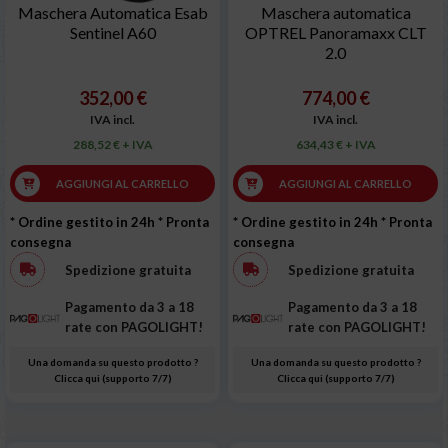
Maschera Automatica Esab
Maschera automatica
Sentinel A60
OPTREL Panoramaxx CLT
2.0
352,00 €
774,00 €
IVA incl.
IVA incl.
288,52 € + IVA
634,43 € + IVA
AGGIUNGI AL CARRELLO
AGGIUNGI AL CARRELLO
* Ordine gestito in 24h
* Pronta
* Ordine gestito in 24h
* Pronta
consegna
consegna
Spedizione gratuita
Spedizione gratuita
Pagamento da 3 a 18
Pagamento da 3 a 18
rate con PAGOLIGHT!
rate con PAGOLIGHT!
Una domanda su questo prodotto ?
Una domanda su questo prodotto ?
Clicca qui (supporto 7/7)
Clicca qui (supporto 7/7)