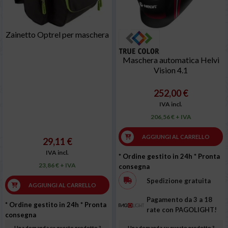
Zainetto Optrel per maschera
Maschera automatica Helvi
Vision 4.1
252,00 €
IVA incl.
206,56 € + IVA
AGGIUNGI AL CARRELLO
29,11 €
IVA incl.
* Ordine gestito in 24h
* Pronta
23,86 € + IVA
consegna
Spedizione gratuita
AGGIUNGI AL CARRELLO
Pagamento da 3 a 18
* Ordine gestito in 24h
* Pronta
rate con PAGOLIGHT!
consegna
Una domanda su questo prodotto ?
Una domanda su questo prodotto ?