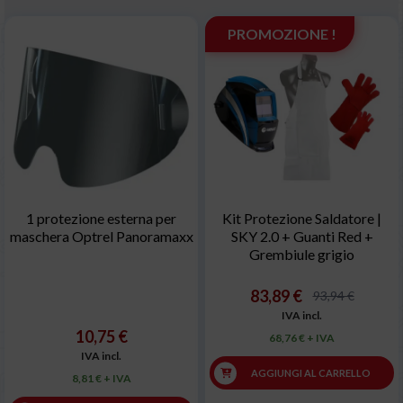
PROMOZIONE !
1 protezione esterna per
Kit Protezione Saldatore |
maschera Optrel Panoramaxx
SKY 2.0 + Guanti Red +
Grembiule grigio
83,89 €
93,94 €
IVA incl.
10,75 €
68,76 € + IVA
IVA incl.
AGGIUNGI AL CARRELLO
8,81 € + IVA