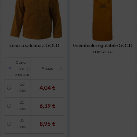
Giacca saldatura GOLD
Grembiule regolabile GOLD
con tasca
Opzioni
del
Prezzo
prodotto
16
4,04 €
mmq
25
6,39 €
mmq
35
8,95 €
mmq