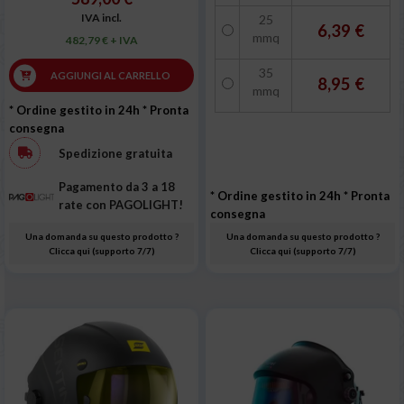
IVA incl.
25
6,39 €
mmq
482,79 € + IVA
35
AGGIUNGI AL CARRELLO
8,95 €
mmq
* Ordine gestito in 24h
* Pronta
consegna
Spedizione gratuita
Pagamento da 3 a 18
* Ordine gestito in 24h
* Pronta
rate con PAGOLIGHT!
consegna
Una domanda su questo prodotto ?
Una domanda su questo prodotto ?
Clicca qui (supporto 7/7)
Clicca qui (supporto 7/7)