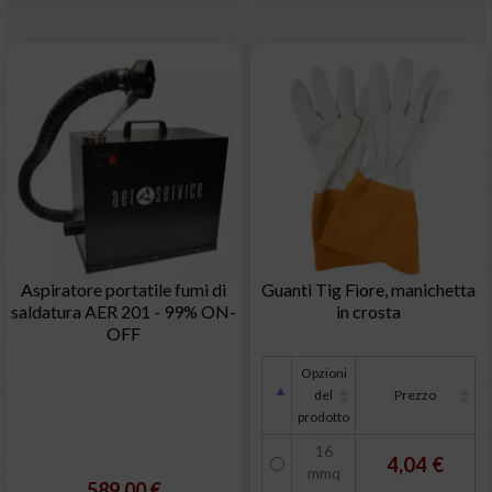
Aspiratore portatile fumi di
Guanti Tig Fiore, manichetta
saldatura AER 201 - 99% ON-
in crosta
OFF
Opzioni
del
Prezzo
prodotto
16
4,04 €
mmq
589,00 €