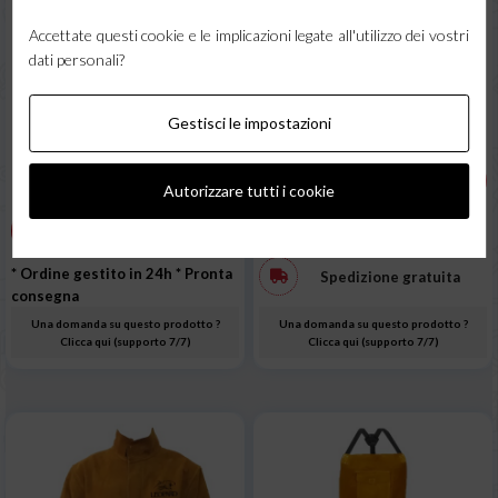
BORDATO
Maschera Automatica Helvi
Sky 4.0 NEW
Accettate questi cookie e le implicazioni legate all'utilizzo dei vostri
dati personali?
106,30 €
IVA incl.
Gestisci le impostazioni
2,16 €
87,13 € + IVA
IVA incl.
AGGIUNGI AL CARRELLO
1,77 € + IVA
Autorizzare tutti i cookie
* Ordine gestito in 24h
* Pronta
AGGIUNGI AL CARRELLO
consegna
* Ordine gestito in 24h
* Pronta
Spedizione gratuita
consegna
Una domanda su questo prodotto ?
Una domanda su questo prodotto ?
Clicca qui (supporto 7/7)
Clicca qui (supporto 7/7)