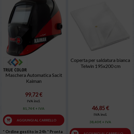
Coperta per saldatura bianca
Telwin 195x200 cm
Maschera Automatica Sacit
Kaiman
99,72 €
IVA incl.
46,85 €
81,74 € + IVA
IVA incl.
AGGIUNGI AL CARRELLO
38,40 € + IVA
* Ordine gestito in 24h
* Pronta
AGGIUNGI AL CARRELLO