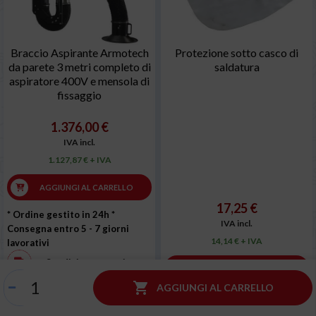
Braccio Aspirante Armotech
Protezione sotto casco di
da parete 3 metri completo di
saldatura
aspiratore 400V e mensola di
fissaggio
1.376,00 €
IVA incl.
1.127,87 € + IVA
AGGIUNGI AL CARRELLO
17,25 €
* Ordine gestito in 24h
*
IVA incl.
Consegna entro 5 - 7 giorni
14,14 € + IVA
lavorativi
Spedizione gratuita
AGGIUNGI AL CARRELLO

AGGIUNGI AL CARRELLO
Pagamento da 3 a 18
* Ordine gestito in 24h
* Pronta
rate con PAGOLIGHT!
consegna