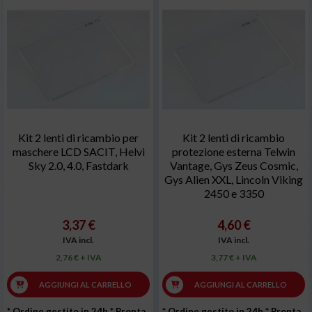
Kit 2 lenti di ricambio per
Kit 2 lenti di ricambio
maschere LCD SACIT, Helvi
protezione esterna Telwin
Sky 2.0, 4.0, Fastdark
Vantage, Gys Zeus Cosmic,
Gys Alien XXL, Lincoln Viking
2450 e 3350
3,37 €
4,60 €
IVA incl.
IVA incl.
2,76 € + IVA
3,77 € + IVA
AGGIUNGI AL CARRELLO
AGGIUNGI AL CARRELLO
* Ordine gestito in 24h
* Pronta
* Ordine gestito in 24h
* Pronta