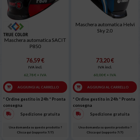
Maschera automatica Helvi
Sky 2.0
Maschera automatica SACIT
P850
76,59 €
73,20 €
IVA incl.
IVA incl.
62,78 € + IVA
60,00 € + IVA
AGGIUNGI AL CARRELLO
AGGIUNGI AL CARRELLO
* Ordine gestito in 24h
* Pronta
* Ordine gestito in 24h
* Pronta
consegna
consegna
Spedizione gratuita
Spedizione gratuita
Una domanda su questo prodotto ?
Una domanda su questo prodotto ?
Clicca qui (supporto 7/7)
Clicca qui (supporto 7/7)