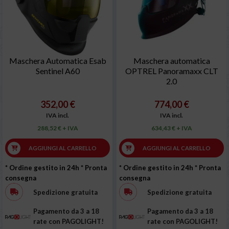
Maschera Automatica Esab
Maschera automatica
Sentinel A60
OPTREL Panoramaxx CLT
2.0
352,00 €
774,00 €
IVA incl.
IVA incl.
288,52 € + IVA
634,43 € + IVA
AGGIUNGI AL CARRELLO
AGGIUNGI AL CARRELLO
* Ordine gestito in 24h
* Pronta
* Ordine gestito in 24h
* Pronta
consegna
consegna
Spedizione gratuita
Spedizione gratuita
Pagamento da 3 a 18
Pagamento da 3 a 18
rate con PAGOLIGHT!
rate con PAGOLIGHT!