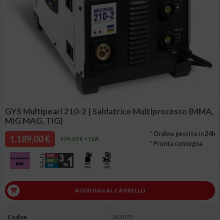
GYS Multipearl 210-2 | Saldatrice Multiprocesso (MMA,
MIG MAG, TIG)
* Ordine gestito in 24h
1.189,00 €
974,59 € + IVA
* Pronta consegna
AGGIUNGI AL CARRELLO
Codice
065093