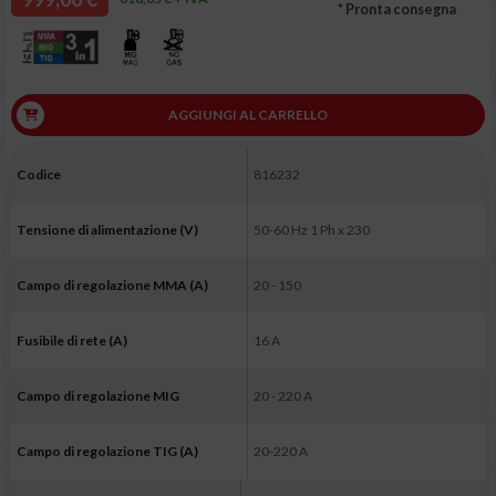
* Pronta consegna
AGGIUNGI AL CARRELLO
Codice
816232
Tensione di alimentazione (V)
50-60 Hz 1 Ph x 230
Campo di regolazione MMA (A)
20 - 150
Fusibile di rete (A)
16 A
Campo di regolazione MIG
20 - 220 A
Campo di regolazione TIG (A)
20-220 A