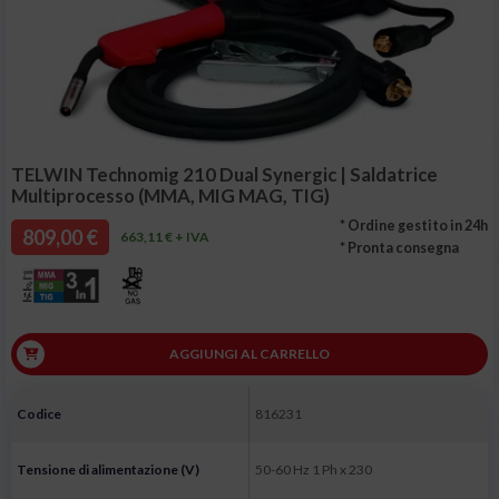
TELWIN Technomig 210 Dual Synergic | Saldatrice
Multiprocesso (MMA, MIG MAG, TIG)
* Ordine gestito in 24h
809,00 €
663,11 € + IVA
* Pronta consegna
AGGIUNGI AL CARRELLO
Codice
816231
Tensione di alimentazione (V)
50-60 Hz 1 Ph x 230