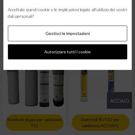
Accettate questi cookie e le implicazioni legate all'utilizzo dei vostri
dati personali?
Bombole di gas per saldatura
Gestisci le impostazioni
Grembiuli di saldatura
MIG MAG
Autorizzare tutti i cookie
Bombole di gas per saldatura
Elettrodi RUTILI per
TIG
saldatura ACCIAIO