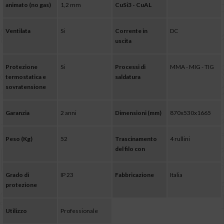
animato (no gas)
1,2 mm
CuSi3 - CuAL
Ventilata
Si
Corrente in
DC
uscita
Protezione
Si
Processi di
MMA - MIG - TIG
termostatica e
saldatura
sovratensione
Garanzia
2 anni
Dimensioni (mm)
870x530x1665
Peso (Kg)
52
Trascinamento
4 rullini
del filo con
Grado di
IP 23
Fabbricazione
Italia
protezione
Utilizzo
Professionale