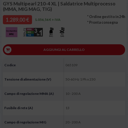
GYS Multipearl 210-4 XL | Saldatrice Multiprocesso
(MMA, MIG MAG, TIG)
* Ordine gestito in 24h
1.289,00 €
1.056,56 € + IVA
* Pronta consegna
AGGIUNGI AL CARRELLO
Codice
065109
Tensione di alimentazione (V)
50-60 Hz 1 Ph x 230
Campo di regolazione MMA (A)
10 - 200 A
Fusibile di rete (A)
13
Campo di regolazione MIG
20 - 200 A