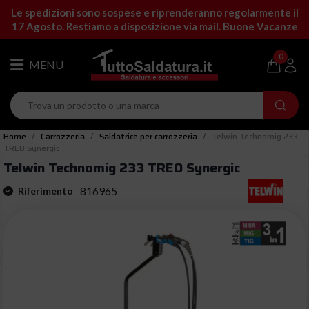
Le spedizioni sono sospese e riprenderanno regolarmente il
17 Agosto. Restiamo a disposizione via mail. Buone Vacanze
0
Home
Carrozzeria
Saldatrice per carrozzeria
Telwin Technomig 233
TREO Synergic
Telwin Technomig 233 TREO Synergic
816965
Riferimento