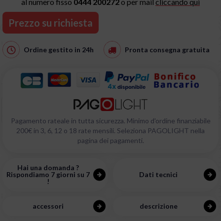
al numero fisso
0444 200272
o per mail
cliccando qui
Prezzo su richiesta
Ordine gestito in
24h
Pronta consegna
gratuita
Pagamento rateale in tutta sicurezza. Minimo d'ordine finanziabile
200€ in 3, 6, 12 o 18 rate mensili. Seleziona PAGOLIGHT nella
pagina dei pagamenti.
Hai una domanda ?
Rispondiamo 7 giorni su 7
Dati tecnici
!
accessori
descrizione