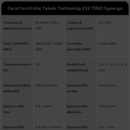
Caratteristiche Telwin Technomig 233 TREO Synergic
Tensione di
50-60 Hz 1 Ph x
Campo di
20 - 220
alimentazione (V)
230
regolazione MIG
Duty Cycle MIG-
180A 20% - 100A
Corrente
2.2kw 60%
MAG
60%
assorbita (KW)
Tensione a vuoto
78
Ø elettrodi
1,6 - 2 - 2,5 - 3,2 - 4
(V)
saldabili (mm)
mm
Diametro bobine
200 e 300 mm
Spessore filo
0,6 a 1 mm
utilizzabili
acciaio
Spessore filo
0,8 - 1 mm
Spessore filo
0,8 a 1 mm
inox
alluminio
Spessore filo
0,8 mm - 0,9 mm -
Spessore filo
0,8 - 1 mm