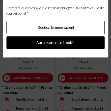
Accettate questi cookie e le implicazioni legate all'utilizzo dei vostri
dati personali?
Gestisci le impostazioni
PACK Deca Miga 218 +
PACK Deca Miga 218 +
carrello + Grembiule GOLD +
Maschera Helvi SKY 2.0 +
Guanti saldatore
Grembiule GOLD + Guanti
Autorizzare tutti i cookie
saldatore
736,88 €
692,08 €
766,88 €
717,08 €
IVA incl.
IVA incl.
604,00 € + IVA
567,28 € + IVA
AGGIUNGI AL CARRELLO
AGGIUNGI AL CARRELLO
* Ordine gestito in 24h
* Pronta
* Ordine gestito in 24h
* Pronta
consegna
consegna
Spedizione gratuita
Spedizione gratuita
Pagamento da 3 a 18
Pagamento da 3 a 18