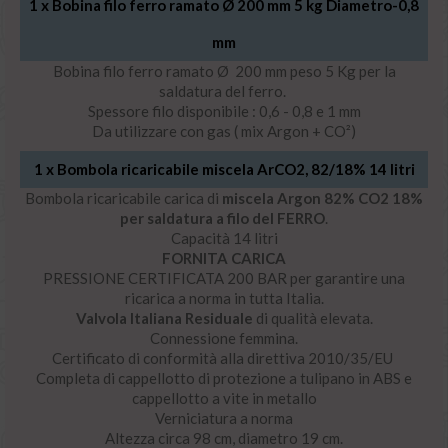
1 x
Bobina filo ferro ramato Ø 200 mm 5 kg Diametro-0,8
mm
Bobina filo ferro ramato Ø 200 mm peso 5 Kg per la
saldatura del ferro.
Spessore filo disponibile : 0,6 - 0,8 e 1 mm
Da utilizzare con gas ( mix Argon + CO²)
1 x
Bombola ricaricabile miscela ArCO2, 82/18% 14 litri
Bombola ricaricabile carica di
miscela Argon 82% CO2 18%
per saldatura a filo del FERRO
.
Capacità 14 litri
FORNITA CARICA
PRESSIONE CERTIFICATA 200 BAR per garantire una
ricarica a norma in tutta Italia.
Valvola Italiana Residuale
di qualità elevata.
Connessione femmina.
Certificato di conformità alla direttiva 2010/35/EU
Completa di cappellotto di protezione a tulipano in ABS e
cappellotto a vite in metallo
Verniciatura a norma
Altezza circa 98 cm, diametro 19 cm.