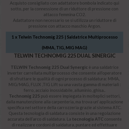
Acquisto consigliato con adattatore bombola indicato qui
sotto, per la connessione di un riduttore di pressione con
attacco femmina CO2.
Adattatore non necessario se si utilizza un riduttore di
pressione con attacco maschio Argon.
1 x
Telwin Technomig 225 | Saldatrice Multiprocesso
(MMA, TIG, MIG MAG)
TELWIN TECHNOMIG 225 DUAL SINERGIC
TELWIN Technomig 225 Dual Synergic
è una saldatrice
inverter carrellata multiprocesso che consente all’operatore
di sfruttare le qualità di ogni processo di saldatura: MMA,
MIG/MAG, FLUX ,TIG Lift su una vasta gamma di materiali :
ferro, acciaio inossidabile, alluminio, ghisa..
Technomig 225
può essere impiegata in molteplici settori,
dalla manutenzione alla carpenteria, ma trova un' applicazione
specifica nel settore della carrozzeria grazie al sistema ATC.
Questa tecnologia di saldatura consiste in una regolazione
accurata dell’arco di saldatura. La
tecnologia ATC
consente
di realizzare cordoni di saldatura, puntare ed effettuare