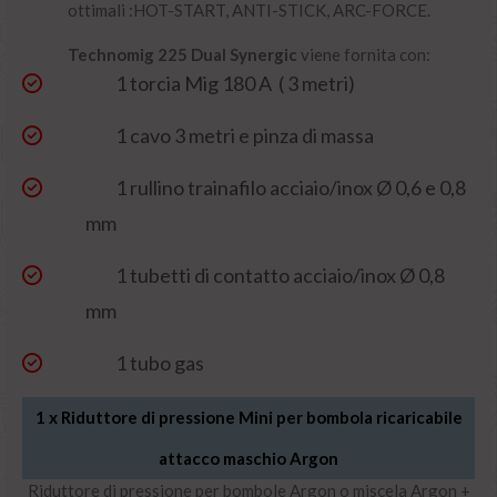
ottimali :HOT-START, ANTI-STICK, ARC-FORCE.
Technomig 225 Dual Synergic
viene fornita con:
1 torcia Mig 180 A ( 3 metri)
1 cavo 3 metri e pinza di massa
1 rullino trainafilo acciaio/inox Ø 0,6 e 0,8
mm
1 tubetti di contatto acciaio/inox Ø 0,8
mm
1 tubo gas
1 x
Riduttore di pressione Mini per bombola ricaricabile
attacco maschio Argon
Riduttore di pressione per bombole Argon o miscela Argon +