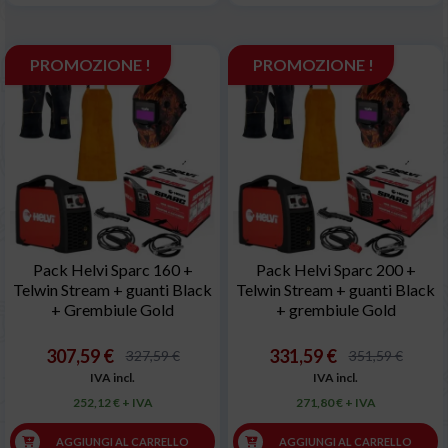
PROMOZIONE !
PROMOZIONE !
Pack Helvi Sparc 160 +
Pack Helvi Sparc 200 +
Telwin Stream + guanti Black
Telwin Stream + guanti Black
+ Grembiule Gold
+ grembiule Gold
307,59 €
331,59 €
327,59 €
351,59 €
IVA incl.
IVA incl.
252,12 € + IVA
271,80 € + IVA
AGGIUNGI AL CARRELLO
AGGIUNGI AL CARRELLO