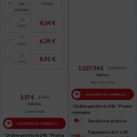
del
Prezzo
prodotto
16
4,04 €
mmq
25
6,39 €
mmq
35
8,95 €
mmq
1.027,94 €
1.077,94 €
IVA incl.
842,57 € + IVA
AGGIUNGI AL CARRELLO
3,37 €
3,74 €
IVA incl.
* Ordine gestito in 24h
* Pronta
2,76 € + IVA
consegna
Spedizione gratuita
AGGIUNGI AL CARRELLO
Pagamento da 3 a 18
* Ordine gestito in 24h
* Pronta