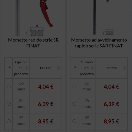
Morsetto rapido serie SR
Morsetto ad avvicinamento
FINAT
rapido serie SAR FINAT
Opzioni
Opzioni
del
Prezzo
del
Prezzo
prodotto
prodotto
16
16
4,04 €
4,04 €
mmq
mmq
25
25
6,39 €
6,39 €
mmq
mmq
35
35
8,95 €
8,95 €
mmq
mmq