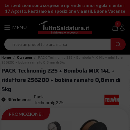
Le spedizioni sono sospese e riprenderanno regolarmente il
17 Agosto. Restiamo a disposizione via mail. Buone Vacanze
0
Home
Occasioni
PACK Technomig 225 + Bombola MIX 14L + riduttore
256200 + bobina ramato 0,8mm di 5kg
PACK Technomig 225 + Bombola MIX 14L +
riduttore 256200 + bobina ramato 0,8mm di
5kg
Pack
Riferimento
Technomig225
PROMOZIONE !