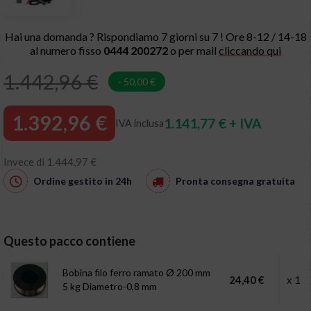
Hai una domanda ? Rispondiamo 7 giorni su 7 ! Ore 8-12 / 14-18
al numero fisso
0444 200272
o per mail
cliccando qui
1.442,96 €
- 50,00 €
1.392,96 €
1.141,77 € + IVA
IVA inclusa
Invece di 1.444,97 €
Ordine gestito in
24h
Pronta consegna
gratuita
Questo pacco contiene
Bobina filo ferro ramato Ø 200 mm
24,40 €
x 1
5 kg Diametro-0,8 mm