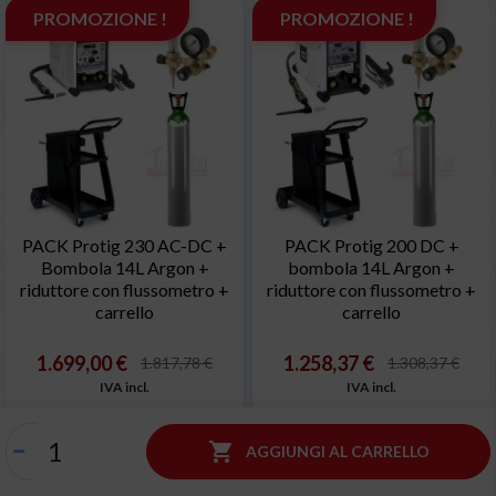
PROMOZIONE !
PROMOZIONE !
PACK Protig 230 AC-DC +
PACK Protig 200 DC +
Bombola 14L Argon +
bombola 14L Argon +
riduttore con flussometro +
riduttore con flussometro +
carrello
carrello
1.699,00 €
1.258,37 €
1.817,78 €
1.308,37 €
IVA incl.
IVA incl.
1.392,62 € + IVA
1.031,45 € + IVA

AGGIUNGI AL CARRELLO
AGGIUNGI AL CARRELLO
AGGIUNGI AL CARRELLO