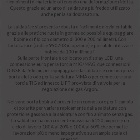
riempimenti di materiale ottenendo una deformazione ridotta.
Questo grazie ad un arco di saldatura più freddo utilizzato
anche per la saldobrasatura.
La saldatrice si presenta robusta e facilmente movimentabile
grazie alle pratiche ruote in gomma ed possibile equipaggiare
bobine di filo con diametro di 300 e 200 millimetri. Con
l’adattatore (codice 990703 in opzione) è possibile utilizzare
bobine da 100 millimetri.
Sulla parte frontale è collocato un display LCD, una
connessione euro per la torcia MIG/MAG, due connessioni
DINSE da 50mmq per equipaggiare la saldatrice con una pinza
porta elettrodo per la saldatura MMA o per connettere una
torcia TIG ad innesco LIFT provvista di valvola per la
regolazione del gas Argon.
Nel vano porta bobina è presente un connettore per il cambio
di polarità per variare rapidamente dalla saldatura con
protezione gassosa alla saldatura con filo animato senza gas.
La saldatrice ha una corrente massima di 220 ampere e un
ciclo di lavoro 180A al 20% e 100A al 60% che permette
lavorazioni più o meno impegnative su un’ampia scala di
spessori.