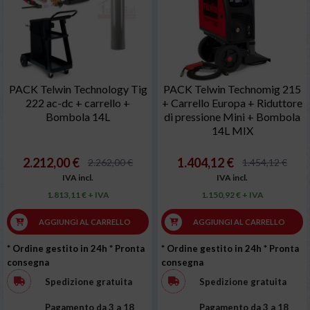
PACK Telwin Technology Tig
PACK Telwin Technomig 215
222 ac-dc + carrello +
+ Carrello Europa + Riduttore
Bombola 14L
di pressione Mini + Bombola
14L MIX
2.212,00 €
1.404,12 €
2.262,00 €
1.454,12 €
IVA incl.
IVA incl.
1.813,11 € + IVA
1.150,92 € + IVA
AGGIUNGI AL CARRELLO
AGGIUNGI AL CARRELLO
* Ordine gestito in 24h
* Pronta
* Ordine gestito in 24h
* Pronta
consegna
consegna
Spedizione gratuita
Spedizione gratuita
Pagamento da 3 a 18
Pagamento da 3 a 18