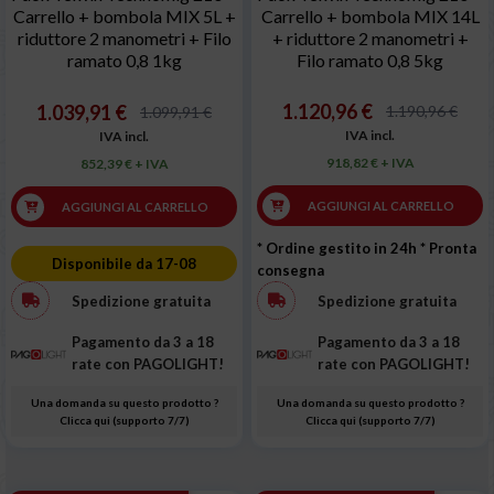
Carrello + bombola MIX 5L +
Carrello + bombola MIX 14L
riduttore 2 manometri + Filo
+ riduttore 2 manometri +
ramato 0,8 1kg
Filo ramato 0,8 5kg
1.120,96 €
1.039,91 €
1.190,96 €
1.099,91 €
IVA incl.
IVA incl.
918,82 € + IVA
852,39 € + IVA
AGGIUNGI AL CARRELLO
AGGIUNGI AL CARRELLO
* Ordine gestito in 24h
* Pronta
Disponibile da 17-08
consegna
Spedizione gratuita
Spedizione gratuita
Pagamento da 3 a 18
Pagamento da 3 a 18
rate con PAGOLIGHT!
rate con PAGOLIGHT!
Una domanda su questo prodotto ?
Una domanda su questo prodotto ?
Clicca qui (supporto 7/7)
Clicca qui (supporto 7/7)