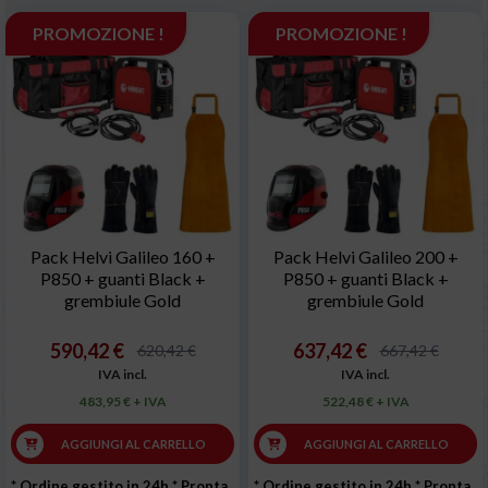
PROMOZIONE !
PROMOZIONE !
Pack Helvi Galileo 160 +
Pack Helvi Galileo 200 +
P850 + guanti Black +
P850 + guanti Black +
grembiule Gold
grembiule Gold
590,42 €
637,42 €
620,42 €
667,42 €
IVA incl.
IVA incl.
483,95 € + IVA
522,48 € + IVA
AGGIUNGI AL CARRELLO
AGGIUNGI AL CARRELLO
* Ordine gestito in 24h
* Pronta
* Ordine gestito in 24h
* Pronta