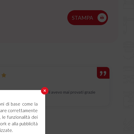
STAMPA
chi lamellari per angoli non li avevo mai provati grazie
oni di base come la
ionare correttamente
 le funzionalità dei
ork e alla pubblicità
izzate.