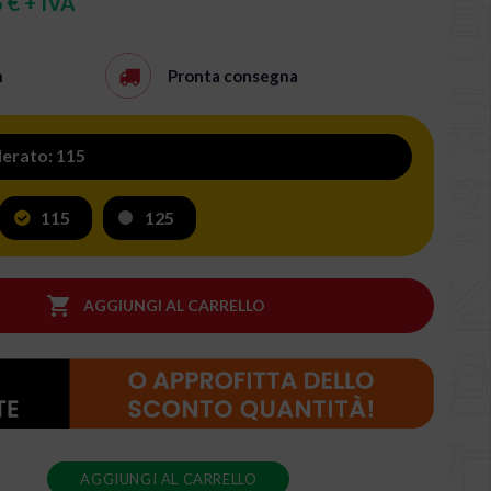
 € + IVA
h
Pronta consegna
derato: 115
115
125

AGGIUNGI AL CARRELLO
AGGIUNGI AL CARRELLO