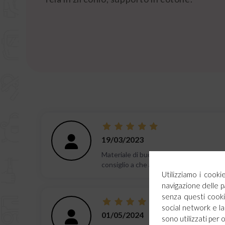
19/03/2023
Materiale di buona fattura, ad un prez
consiglio a che a come me l'hobby del fai
Utilizziamo i cook
navigazione delle p
senza questi cookie
social network e la 
01/05/2024
sono utilizzati per 