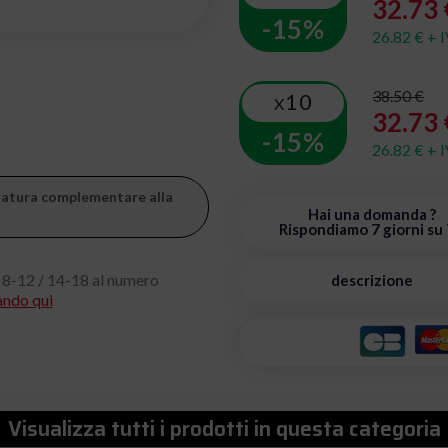
32.73 
-15%
26.82 € + 
38.50 €
10
X
32.73 
-15%
26.82 € + 
zzatura complementare alla
Hai una domanda ?
Rispondiamo 7 giorni su 
 8-12 / 14-18 al numero
descrizione
ando qui
Visualizza tutti i prodotti in questa categoria