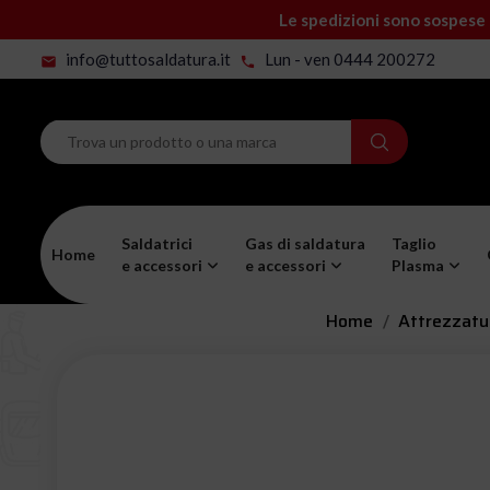
Le spedizioni sono sospese 
info@tuttosaldatura.it
Lun - ven 0444 200272
mail
phone
Saldatrici
Gas di saldatura
Taglio
Home
e accessori
e accessori
Plasma
Home
Attrezzatu