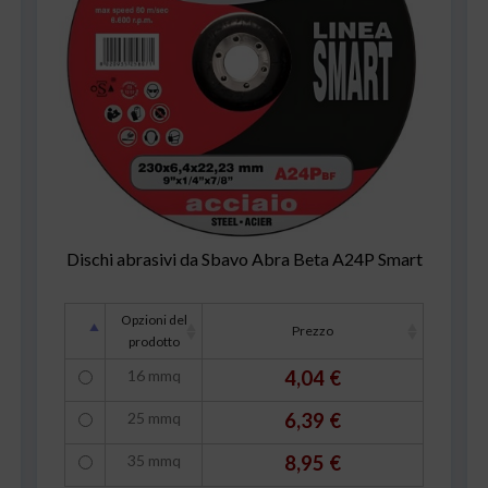
Dischi abrasivi da Sbavo Abra Beta A24P Smart
Opzioni del
Prezzo
prodotto
16 mmq
4,04 €
25 mmq
6,39 €
35 mmq
8,95 €