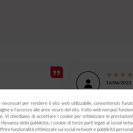
16/06/2023
zo veramente buono. Lo
Eccellenti i dis
 da te.
ie necessari per rendere il sito web utilizzabile, consentendo funzi
agine e l'accesso alle aree sicure del sito. Il sito web non può funz
. Vi chiediamo di accettare i cookie per ottimizzare le prestazioni,
rilevanza della pubblicità. I cookie di terze parti legati ai social netw
offrire funzionalità ottimizzate sui social network e pubblicità personal