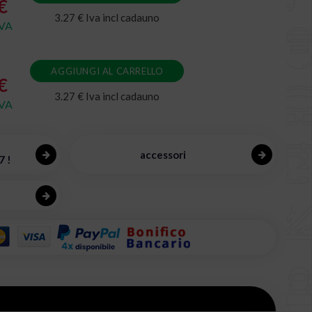
€
3.27 € Iva incl cadauno
IVA
AGGIUNGI AL CARRELLO
€
3.27 € Iva incl cadauno
IVA
accessori
7 !