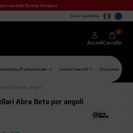
ione via mail. Buone Vacanze
Dove Spediamo
0
Accedi
Carrello
tensileria Professionale
I nostri marchi
Occasioni
Abra Beta per angoli
ellari Abra Beta per angoli