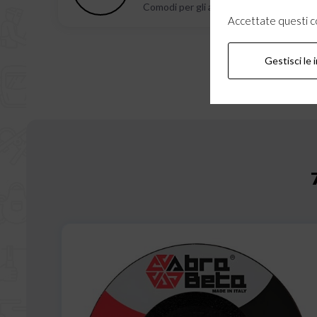
Comodi per gli angoli, ottima resa di ab
Accettate questi coo
Gestisci le 