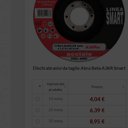
Dischi abrasivi da taglio Abra Beta A36R Smart
Opzioni del
Prezzo
prodotto
16 mmq
4,04 €
25 mmq
6,39 €
35 mmq
8,95 €