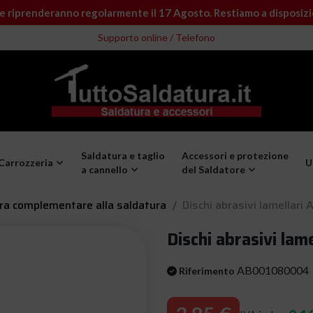
e riprenderanno regolarmente il 17 Agosto. Restiamo a disposiz
Supporto online / Telefono
Saldatura e taglio
Accessori e protezione
Carrozzeria
U
a cannello
del Saldatore
ra complementare alla saldatura
Dischi abrasivi lamellari 
Dischi abrasivi lam
AB001080004
Riferimento