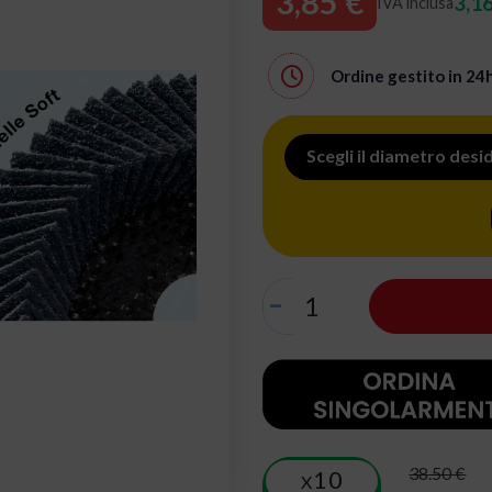
3,85 €
3,16
IVA inclusa
Ordine gestito in
24
Scegli il diametro desi
38.50 €
10
X