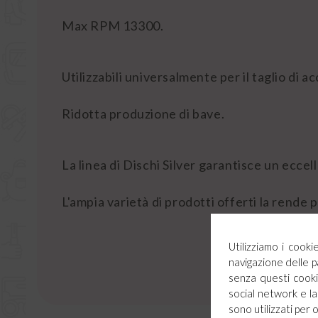
Max RPM 13300.
Utilizzabili universalmente per il taglio di acc
Ridotta produzione di bave.
La linea di Dischi Silver garantisce un ecce
L'ampia varietà di prodotti offerti la rende 
Utilizziamo i cook
navigazione delle p
senza questi cookie
social network e la 
sono utilizzati per 