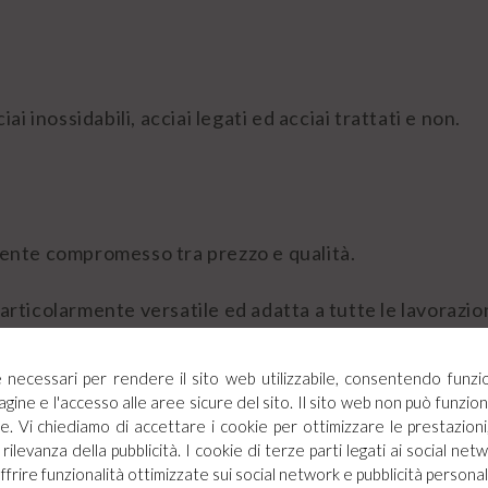
iai inossidabili, acciai legati ed acciai trattati e non.
llente compromesso tra prezzo e qualità.
particolarmente versatile ed adatta a tutte le lavorazio
ie necessari per rendere il sito web utilizzabile, consentendo funzi
agine e l'accesso alle aree sicure del sito. Il sito web non può funz
. Vi chiediamo di accettare i cookie per ottimizzare le prestazioni,
rilevanza della pubblicità. I cookie di terze parti legati ai social netw
offrire funzionalità ottimizzate sui social network e pubblicità personal