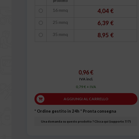
prodotto
16 mmq
4,04 €
25 mmq
6,39 €
35 mmq
8,95 €
0,96 €
IVA incl.
0,79 € + IVA
AGGIUNGI AL CARRELLO
* Ordine gestito in 24h
* Pronta consegna
Una domanda su questo prodotto ? Clicca qui (supporto 7/7)