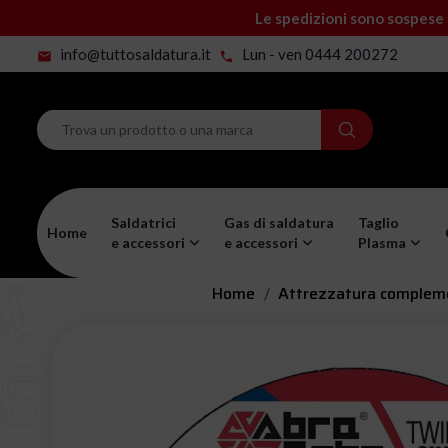
Le spedizioni sono sospese 
info@tuttosaldatura.it
Lun - ven 0444 200272
mail
phone
Saldatrici
Gas di saldatura
Taglio
Home
e accessori
e accessori
Plasma
Home
Attrezzatura compleme