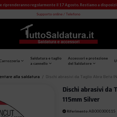
e riprenderanno regolarmente il 17 Agosto. Restiamo a disposiz
Supporto online / Telefono
Saldatura e taglio
Accessori e protezione
Carrozzeria
U
a cannello
del Saldatore
ntare alla saldatura
Dischi abrasivi da Taglio Abra Beta
Dischi abrasivi d
115mm Silver
AB000300115
Riferimento