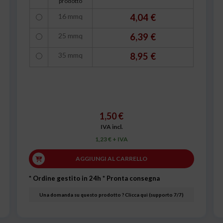
prodotto
16 mmq
4,04 €
25 mmq
6,39 €
35 mmq
8,95 €
1,50 €
IVA incl.
1,23 € + IVA
AGGIUNGI AL CARRELLO
* Ordine gestito in 24h
* Pronta consegna
Una domanda su questo prodotto ? Clicca qui (supporto 7/7)