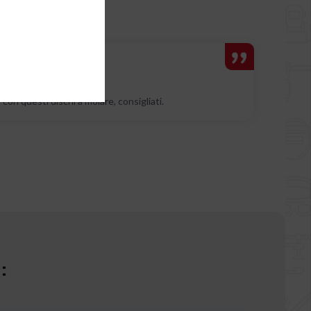
i con questi dischi a molare, consigliati.
: