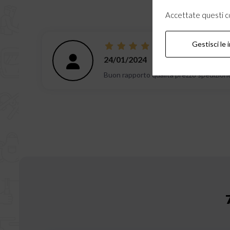
Accettate questi coo
Gestisci le 
24/01/2024
Buon rapporto qualità prezzo spedizion