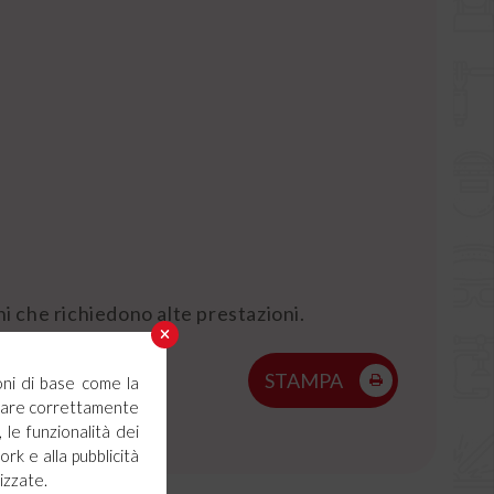
ni che richiedono alte prestazioni.
STAMPA
oni di base come la
ionare correttamente
 le funzionalità dei
ork e alla pubblicità
izzate.