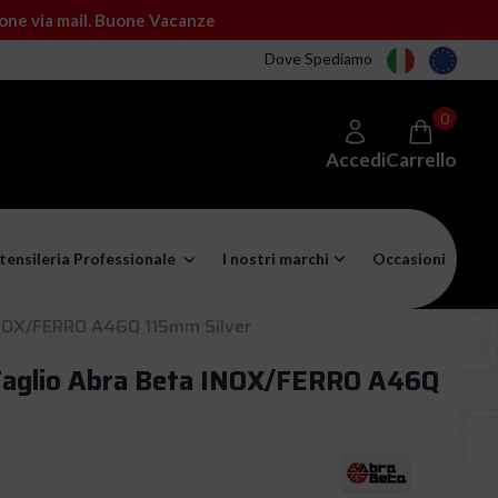
ione via mail. Buone Vacanze
Dove Spediamo
0
Accedi
Carrello
tensileria Professionale
I nostri marchi
Occasioni
 INOX/FERRO A46Q 115mm Silver
a Taglio Abra Beta INOX/FERRO A46Q