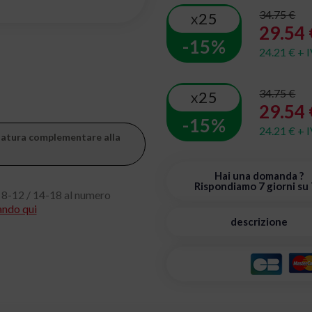
34.75 €
25
X
29.54 
-15%
24.21 € + 
34.75 €
25
X
29.54 
-15%
24.21 € + 
zzatura complementare alla
Hai una domanda ?
Rispondiamo 7 giorni su 
 8-12 / 14-18 al numero
ando qui
descrizione