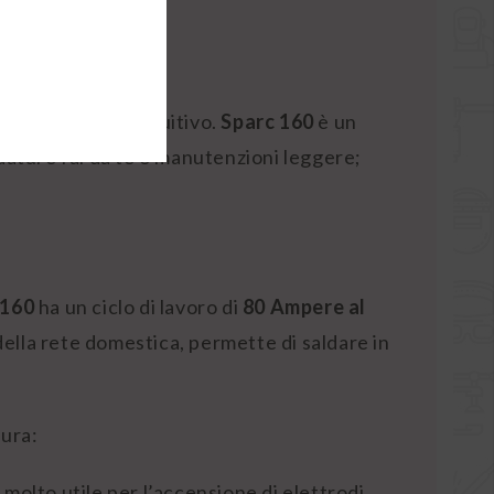
llo semplice e intuitivo.
Sparc 160
è un
ldature fai da te o manutenzioni leggere;
 160
ha un ciclo di lavoro di
80 Ampere al
lla rete domestica, permette di saldare in
tura:
molto utile per l’accensione di elettrodi