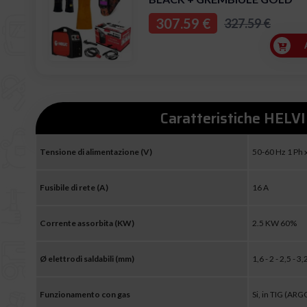
307.59 €
327.59 €
Caratteristiche HELVI
Tensione di alimentazione (V)
50-60 Hz 1 Ph 
Fusibile di rete (A)
16 A
Corrente assorbita (KW)
2.5 KW 60%
Ø elettrodi saldabili (mm)
1,6 - 2 - 2,5 - 3
Funzionamento con gas
Si, in TIG (AR