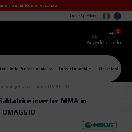
ione via mail. Buone Vacanze
Dove Spediamo
0
Accedi
Carrello
tensileria Professionale
I nostri marchi
Occasioni
 in valigetta cartone + OMAGGIO
Saldatrice inverter MMA in
 + OMAGGIO