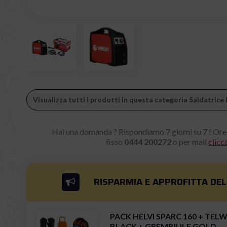
Visualizza tutti i prodotti in questa categoria Saldatri
Hai una domanda ? Rispondiamo 7 giorni su 7 ! Ore
fisso
0444 200272
o per mail
clicc
RISPARMIA E APPROFITTA DE
PACK HELVI SPARC 160 + TEL
BLACK + GREMBIULE GOLD