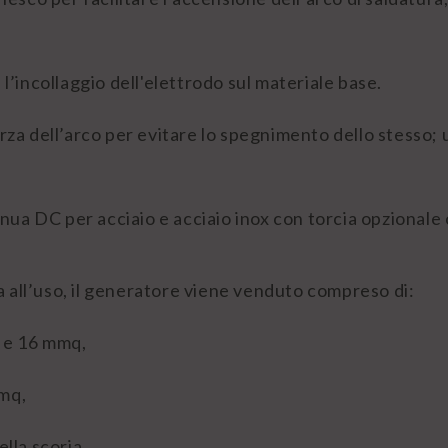
’incollaggio dell'elettrodo sul materiale base.
za dell’arco per evitare lo spegnimento dello stesso;
ua DC per acciaio e acciaio inox con torcia opzionale c
 all’uso, il generatore viene venduto compreso di:
i e 16 mmq,
mmq,
ella scoria,