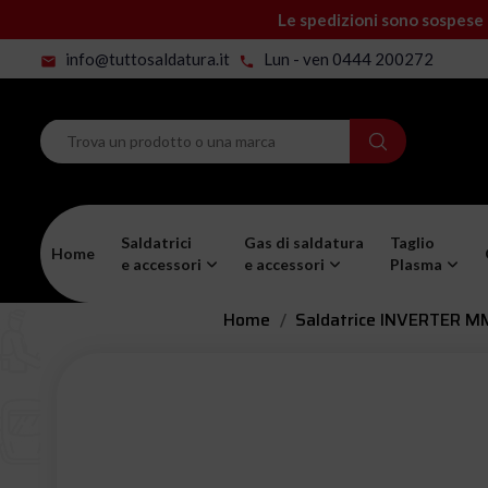
Le spedizioni sono sospese 
info@tuttosaldatura.it
Lun - ven 0444 200272
mail
phone
Saldatrici
Gas di saldatura
Taglio
Home
e accessori
e accessori
Plasma
Home
Saldatrice INVERTER MM