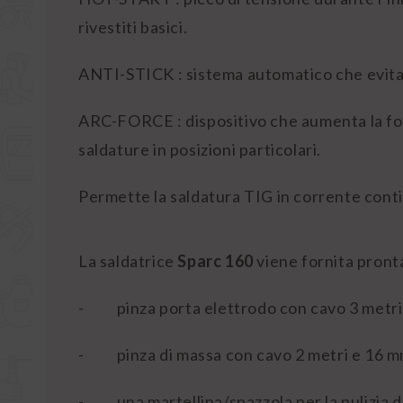
rivestiti basici.
ANTI-STICK : sistema automatico che evita l
ARC-FORCE : dispositivo che aumenta la for
saldature in posizioni particolari.
Permette la saldatura TIG in corrente contin
La saldatrice
Sparc 160
viene fornita pronta
-
pinza porta elettrodo con cavo 3 metr
-
pinza di massa con cavo 2 metri e 16 
-
una martellina/spazzola per la pulizia d