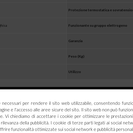
Protezione termostatica e sovratensi
 ghisa
Funzionante su gruppo elettrogeno
Garanzia
Peso (Kg)
Utilizzo
Visualizza tutti i prodotti in questa categoria
ie necessari per rendere il sito web utilizzabile, consentendo funzi
Saldatrice INVERTER (MMA) Fai da Te
Saldatr
agine e l'accesso alle aree sicure del sito. Il sito web non può funz
. Vi chiediamo di accettare i cookie per ottimizzare le prestazioni,
rilevanza della pubblicità. I cookie di terze parti legati ai social netw
offrire funzionalità ottimizzate sui social network e pubblicità personal