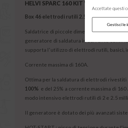
HELVI SPARC 160 KIT VALIGETTA IN
Accettate questi coo
Box 46 elettrodi rutili 2.5mm INE in OM
Gestisci le 
Saldatrice di piccole dimensioni, facilment
generatore di saldatura in corrente continua
supporta l’utilizzo di elettrodi rutili, basici, i
Corrente massima di 160A.
Ottima per la saldatura di elettrodi rivestiti
100%
e del 25% a corrente massima di 160
modo intensivo elettrodi rutili di 2 e 2.5 mil
Il generatore è dotato dei più avanzati sist
HOT-START : picco di tensione durante l’inne