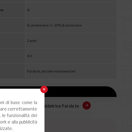
one
Si
Si, protezione +/- 15% di variazione
2 anni
4.2
Fai da te, piccole manutenzioni
oni di base come la
ice HELVI
Saldatrice Fai da te
ionare correttamente
 le funzionalità dei
ork e alla pubblicità
izzate.