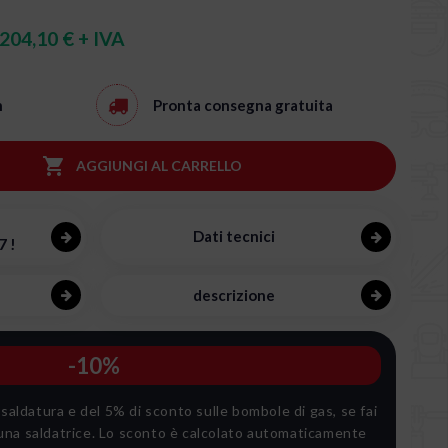
204,10 € + IVA
h
Pronta consegna
gratuita

AGGIUNGI AL CARRELLO
Dati tecnici
7 !
descrizione
-10%
 saldatura e del 5% di sconto sulle bombole di gas, se fai
na saldatrice. Lo sconto è calcolato automaticamente