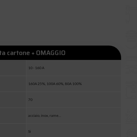
etta cartone + OMAGGIO
10 - 160 A
160A 25%, 100A 60%, 80A 100%
70
acciaio, inox, rame...
Si