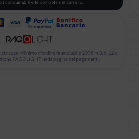
i consumabili e le bombole nel carrello.
icurezza. Minimo d'ordine finanziabile 200€ in 3, 6, 12 o
eleziona PAGOLIGHT nella pagina dei pagamenti.