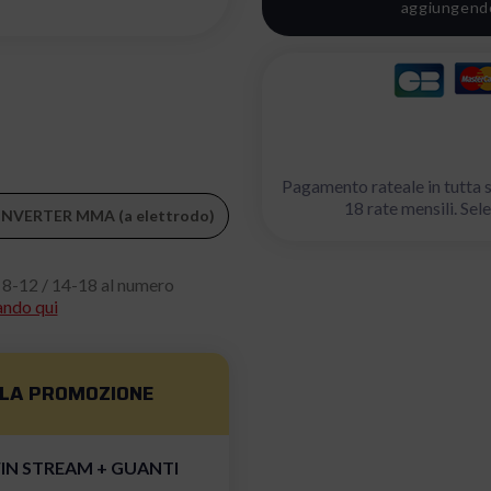
aggiungendo 
Pagamento rateale in tutta s
18 rate mensili. S
ce INVERTER MMA (a elettrodo)
 8-12 / 14-18 al numero
ando qui
LLA
PROMOZIONE
WIN STREAM + GUANTI