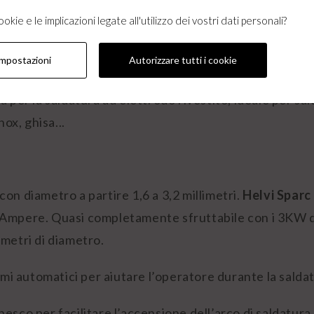
 CARTONE
kie e le implicazioni legate all'utilizzo dei vostri dati personali?
AGGIO
impostazioni
Autorizzare tutti i cookie
e trasportabile e maneggevole con un pannello di contro
 per la saldatura ad elettrodo rivestito, ideale per sa
nox, ghisa...
 con diametro a partire 1,6 a 3,2 millimetri.
Helvi Sparc
 Ampere. Quasi completamente sfruttabile con i 3KW de
limetri di diametro.
emi automatici per aiutare l’operatore durante la salda
sco per facilitare l’accensione dell’arco di saldatura, 