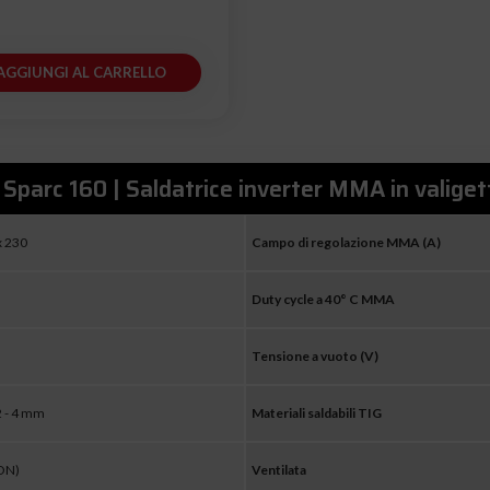
AGGIUNGI AL CARRELLO
 Sparc 160 | Saldatrice inverter MMA in valig
x 230
Campo di regolazione MMA (A)
Duty cycle a 40° C MMA
Tensione a vuoto (V)
,2 - 4 mm
Materiali saldabili TIG
GON)
Ventilata