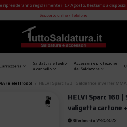
e riprenderanno regolarmente il 17 Agosto. Restiamo a disposiz
Supporto online / Telefono
Saldatura e taglio
Accessori e protezione
Carrozzeria
U
a cannello
del Saldatore
A (a elettrodo)
HELVI Sparc 160 | Saldatrice inverter MMA
HELVI Sparc 160 | 
valigetta cartone
99806022
Riferimento