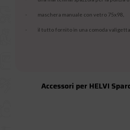
-
maschera manuale con vetro 75x98,
-
il tutto fornito in una comoda valigett
Accessori per HELVI Spar