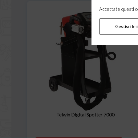
Accettate questi coo
Gestisci le 
Telwin Digital Spotter 7000