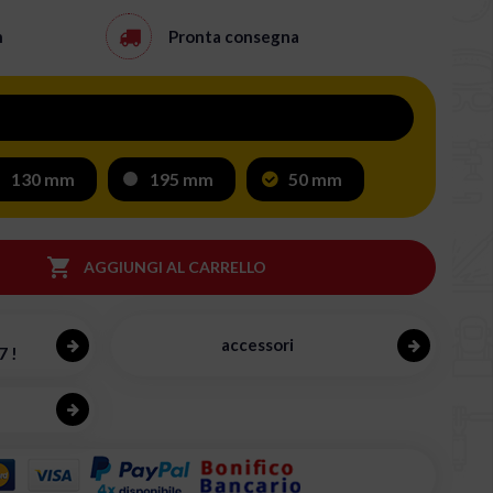
h
Pronta consegna
130 mm
195 mm
50 mm

AGGIUNGI AL CARRELLO
accessori
7 !