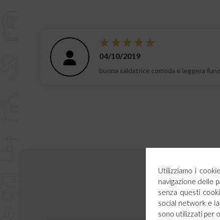
04/10/2019
buona saldatrice comoda e leggera funz
Utilizziamo i cook
navigazione delle p
senza questi cookie
social network e la 
sono utilizzati per 