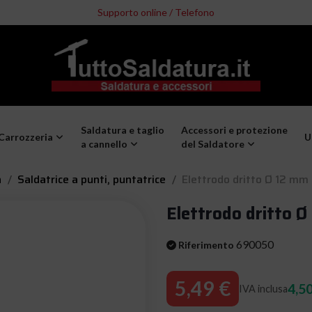
Supporto online / Telefono
Saldatura e taglio
Accessori e protezione
Carrozzeria
U
a cannello
del Saldatore
a
Saldatrice a punti, puntatrice
Elettrodo dritto Ø 12 mm
Elettrodo dritto Ø
690050
Riferimento
5,49 €
4,50
IVA inclusa