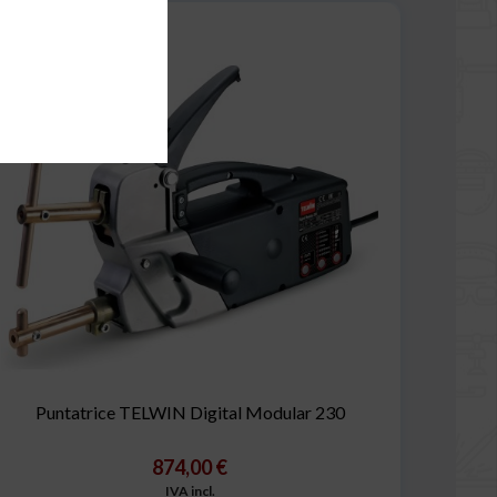
Puntatrice TELWIN Digital Modular 230
874,00 €
IVA incl.