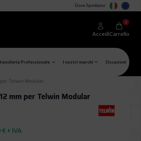
Dove Spediamo
0
Accedi
Carrello
tensileria Professionale
I nostri marchi
Occasioni
 per Telwin Modular
 12 mm per Telwin Modular
 € + IVA