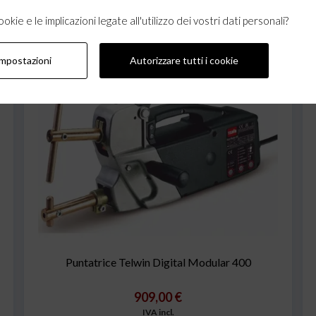
kie e le implicazioni legate all'utilizzo dei vostri dati personali?
impostazioni
Autorizzare tutti i cookie
Puntatrice Telwin Digital Modular 400
909,00 €
IVA incl.