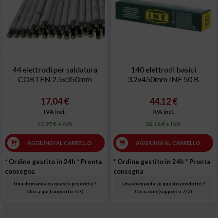
44 elettrodi per saldatura
140 elettrodi basici
CORTEN 2.5x350mm
3.2x450mm INE 50 B
17,04 €
44,12 €
IVA incl.
IVA incl.
13,97 € + IVA
36,16 € + IVA
AGGIUNGI AL CARRELLO
AGGIUNGI AL CARRELLO
* Ordine gestito in 24h
* Pronta
* Ordine gestito in 24h
* Pronta
consegna
consegna
Una domanda su questo prodotto ?
Una domanda su questo prodotto ?
Clicca qui (supporto 7/7)
Clicca qui (supporto 7/7)