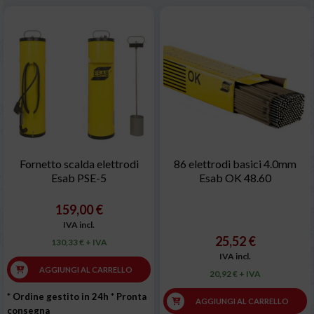
Fornetto scalda elettrodi
86 elettrodi basici 4.0mm
Esab PSE-5
Esab OK 48.60
159,00 €
IVA incl.
25,52 €
130,33 € + IVA
IVA incl.
AGGIUNGI AL CARRELLO
20,92 € + IVA
* Ordine gestito in 24h
* Pronta
AGGIUNGI AL CARRELLO
consegna