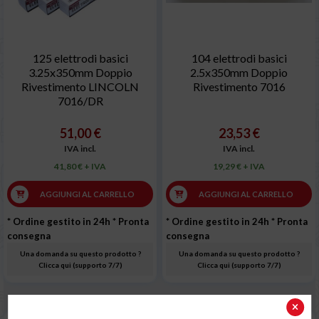
125 elettrodi basici
104 elettrodi basici
3.25x350mm Doppio
2.5x350mm Doppio
Rivestimento LINCOLN
Rivestimento 7016
7016/DR
51,00 €
23,53 €
IVA incl.
IVA incl.
41,80 € + IVA
19,29 € + IVA
AGGIUNGI AL CARRELLO
AGGIUNGI AL CARRELLO
* Ordine gestito in 24h
* Pronta
* Ordine gestito in 24h
* Pronta
consegna
consegna
Una domanda su questo prodotto ?
Una domanda su questo prodotto ?
Clicca qui (supporto 7/7)
Clicca qui (supporto 7/7)