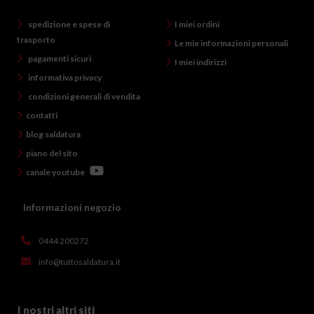
spedizione e spese di
I miei ordini
trasporto
Le mie informazioni personali
pagamenti sicuri
I miei indirizzi
informativa privacy
condizioni generali di vendita
contatti
blog saldatura
piano del sito
canale youtube
Informazioni negozio
0444 200272
info@tuttosaldatura.it
I nostri altri siti