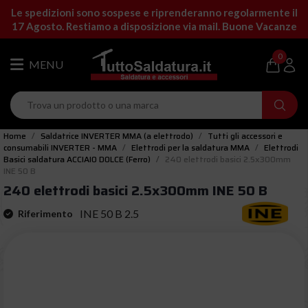
Le spedizioni sono sospese e riprenderanno regolarmente il
17 Agosto. Restiamo a disposizione via mail. Buone Vacanze
0
Home
Saldatrice INVERTER MMA (a elettrodo)
Tutti gli accessori e
consumabili INVERTER - MMA
Elettrodi per la saldatura MMA
Elettrodi
Basici saldatura ACCIAIO DOLCE (Ferro)
240 elettrodi basici 2.5x300mm
INE 50 B
240 elettrodi basici 2.5x300mm INE 50 B
INE 50 B 2.5
Riferimento