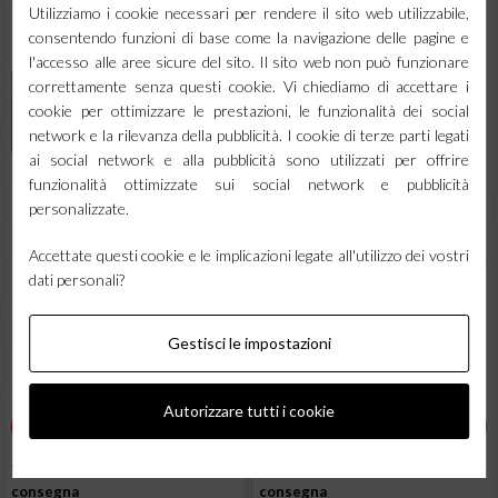
Utilizziamo i cookie necessari per rendere il sito web utilizzabile,
consentendo funzioni di base come la navigazione delle pagine e
l'accesso alle aree sicure del sito. Il sito web non può funzionare
correttamente senza questi cookie. Vi chiediamo di accettare i
cookie per ottimizzare le prestazioni, le funzionalità dei social
network e la rilevanza della pubblicità. I cookie di terze parti legati
ai social network e alla pubblicità sono utilizzati per offrire
funzionalità ottimizzate sui social network e pubblicità
personalizzate.
60 elettrodi basici
40 elettrodi basici da riporto
Accettate questi cookie e le implicazioni legate all'utilizzo dei vostri
3.2x350mm Doppio
RD - 600 55 HRC 2.5x300mm
dati personali?
Rivestimento 7016
18,49 €
16,05 €
Gestisci le impostazioni
IVA incl.
IVA incl.
15,16 € + IVA
13,16 € + IVA
Autorizzare tutti i cookie
AGGIUNGI AL CARRELLO
AGGIUNGI AL CARRELLO
* Ordine gestito in 24h
* Pronta
* Ordine gestito in 24h
* Pronta
consegna
consegna